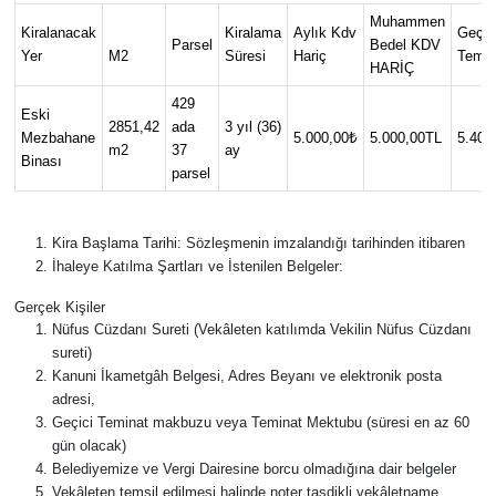
Muhammen
Kiralanacak
Kiralama
Aylık Kdv
Geçic
HABERDE İNSAN
Parsel
Bedel KDV
Yer
M2
Süresi
Hariç
Temin
HARİÇ
İlginç
429
Eski
2851,42
ada
3 yıl (36)
Mezbahane
5.000,00₺
5.000,00TL
5.400
m2
37
ay
KÜLTÜR SANAT
Binası
parsel
MAGAZİN
Kira Başlama Tarihi: Sözleşmenin imzalandığı tarihinden itibaren
Oyun
İhaleye Katılma Şartları ve İstenilen Belgeler:
Gerçek Kişiler
POLİTİKA
Nüfus Cüzdanı Sureti (Vekâleten katılımda Vekilin Nüfus Cüzdanı
sureti)
Kanuni İkametgâh Belgesi, Adres Beyanı ve elektronik posta
RESMİ İLANLAR
adresi,
Geçici Teminat makbuzu veya Teminat Mektubu (süresi en az 60
SAĞLIK
gün olacak)
Belediyemize ve Vergi Dairesine borcu olmadığına dair belgeler
Spor
Vekâleten temsil edilmesi halinde noter tasdikli vekâletname