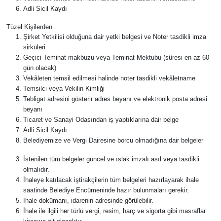
Adli Sicil Kaydı
Tarihi Yapılarımız
Tüzel Kişilerden
Şirket Yetkilisi olduğuna dair yetki belgesi ve Noter tasdikli imza
sirküleri
Teknoloji
Geçici Teminat makbuzu veya Teminat Mektubu (süresi en az 60
gün olacak)
Türkiye
Vekâleten temsil edilmesi halinde noter tasdikli vekâletname
Temsilci veya Vekilin Kimliği
Yerel
Tebligat adresini gösterir adres beyanı ve elektronik posta adresi
beyanı
Ticaret ve Sanayi Odasından iş yaptıklarına dair belge
İletişim
Adli Sicil Kaydı
Belediyemize ve Vergi Dairesine borcu olmadığına dair belgeler
Künye
İstenilen tüm belgeler güncel ve ıslak imzalı asıl veya tasdikli
olmalıdır.
İhaleye katılacak iştirakçilerin tüm belgeleri hazırlayarak ihale
saatinde Belediye Encümeninde hazır bulunmaları gerekir.
İhale dokümanı, idarenin adresinde görülebilir.
İhale ile ilgili her türlü vergi, resim, harç ve sigorta gibi masraflar