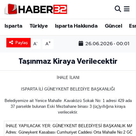
Isparta
Isparta Nöbetçi Eczaneler
Isparta
Türkiye
Isparta Hakkında
Güncel
Es
Isparta Hakkında
Isparta Hava Durumu
Paylaş
-
+
26.06.2026 - 00:01
A
A
Esnaf Diyor ki;
Isparta Trafik Yoğunluk Haritası
Taşınmaz Kiraya Verilecektir
ASAYİŞ
Süper Lig Puan Durumu ve Fikstür
İHALE İLANI
BİLİM VE TEKNOLOJİ
Tüm Manşetler
ISPARTA İLİ GÜNEYKENT BELEDİYE BAŞKANLIĞI
EĞİTİM
Son Dakika Haberleri
Belediyemize ait Yenice Mahalle .Kavaközü Sokak No: 1 adresi 429 ada
37 parselde bulunan Eski Mezbahane binası 3 (üç)yıllığına kiraya
verilecektir.
GENEL
Haber Arşivi
İHALE YAPILACAK YER: GÜNEYKENT BELEDİYESİ BAŞKANLIK MAK
Güncel
Adres: Güneykent Kasabası Cumhuriyet Caddesi Orta Mahalle No:2 G