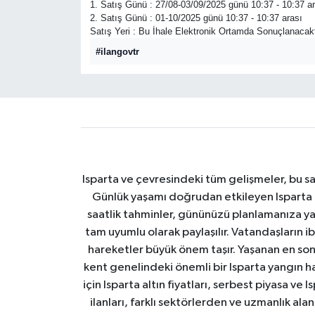
1. Satış Günü : 27/08-03/09/2025 günü 10:37 - 10:37 ar
2. Satış Günü : 01-10/2025 günü 10:37 - 10:37 arası
HABERDE İNSAN
Satış Yeri : Bu İhale Elektronik Ortamda Sonuçlanacaktı
#ilangovtr
İlginç
KÜLTÜR SANAT
MAGAZİN
Oyun
Isparta ve çevresindeki tüm gelişmeler, bu sa
Günlük yaşamı doğrudan etkileyen Isparta ha
POLİTİKA
saatlik tahminler, gününüzü planlamanıza yar
tam uyumlu olarak paylaşılır. Vatandaşların i
RESMİ İLANLAR
hareketler büyük önem taşır. Yaşanan en son I
kent genelindeki önemli bir Isparta yangın h
SAĞLIK
için Isparta altın fiyatları, serbest piyasa ve
ilanları, farklı sektörlerden ve uzmanlık al
Spor