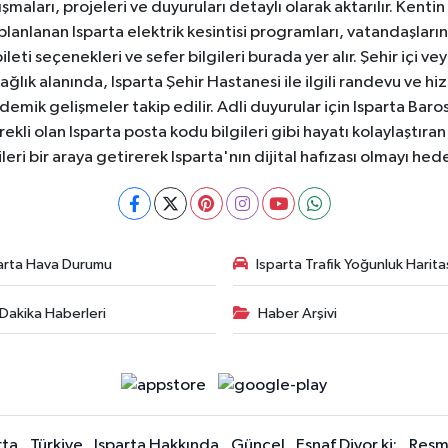
aları, projeleri ve duyuruları detaylı olarak aktarılır. Kentin tü
 planlanan Isparta elektrik kesintisi programları, vatandaşların
ti seçenekleri ve sefer bilgileri burada yer alır. Şehir içi veya
 Sağlık alanında, Isparta Şehir Hastanesi ile ilgili randevu ve
ademik gelişmeler takip edilir. Adli duyurular için Isparta Bar
ekli olan Isparta posta kodu bilgileri gibi hayatı kolaylaştıra
ileri bir araya getirerek Isparta'nın dijital hafızası olmayı hede
arta Hava Durumu
Isparta Trafik Yoğunluk Harita
Dakika Haberleri
Haber Arşivi
rta
Türkiye
Isparta Hakkında
Güncel
Esnaf Diyor ki;
Resmi