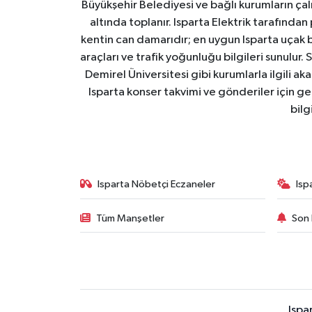
Büyükşehir Belediyesi ve bağlı kurumların çalışm
altında toplanır. Isparta Elektrik tarafından
Tarihi Yapılarımız
kentin can damarıdır; en uygun Isparta uçak bile
araçları ve trafik yoğunluğu bilgileri sunulur.
Teknoloji
Demirel Üniversitesi gibi kurumlarla ilgili ak
Isparta konser takvimi ve gönderiler için ger
Türkiye
bilg
Yerel
İletişim
Isparta Nöbetçi Eczaneler
Isp
Künye
Tüm Manşetler
Son 
Ispa