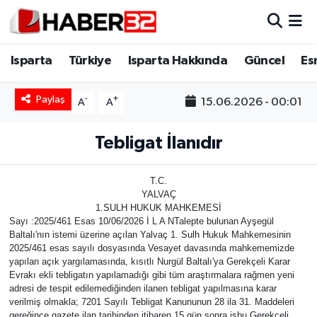
Isparta
Isparta Nöbetçi Eczaneler
Isparta
Türkiye
Isparta Hakkında
Güncel
Es
Isparta Hakkında
Isparta Hava Durumu
Paylaş
-
+
15.06.2026 - 00:01
A
A
Esnaf Diyor ki;
Isparta Trafik Yoğunluk Haritası
Tebligat İlanıdır
ASAYİŞ
Süper Lig Puan Durumu ve Fikstür
T.C.
YALVAÇ
BİLİM VE TEKNOLOJİ
Tüm Manşetler
1.SULH HUKUK MAHKEMESİ
Sayı :2025/461 Esas 10/06/2026 İ L A NTalepte bulunan Ayşegül
EĞİTİM
Son Dakika Haberleri
Baltalı'nın istemi üzerine açılan Yalvaç 1. Sulh Hukuk Mahkemesinin
2025/461 esas sayılı dosyasında Vesayet davasında mahkememizde
yapılan açık yargılamasında, kısıtlı Nurgül Baltalı'ya Gerekçeli Karar
GENEL
Haber Arşivi
Evrakı ekli tebligatın yapılamadığı gibi tüm araştırmalara rağmen yeni
adresi de tespit edilemediğinden ilanen tebligat yapılmasına karar
verilmiş olmakla; 7201 Sayılı Tebligat Kanununun 28 ila 31. Maddeleri
Güncel
gereğince gazete ilan tarihinden itibaren 15 gün sonra işbu Gerekçeli