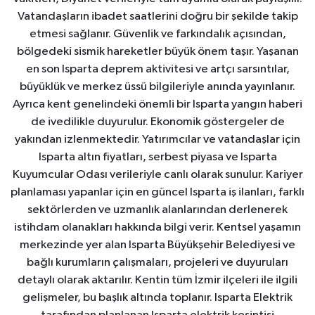
Vatandaşların ibadet saatlerini doğru bir şekilde takip
Tarihi Yapılarımız
etmesi sağlanır. Güvenlik ve farkındalık açısından,
bölgedeki sismik hareketler büyük önem taşır. Yaşanan
Teknoloji
en son Isparta deprem aktivitesi ve artçı sarsıntılar,
büyüklük ve merkez üssü bilgileriyle anında yayınlanır.
Türkiye
Ayrıca kent genelindeki önemli bir Isparta yangın haberi
de ivedilikle duyurulur. Ekonomik göstergeler de
yakından izlenmektedir. Yatırımcılar ve vatandaşlar için
Yerel
Isparta altın fiyatları, serbest piyasa ve Isparta
Kuyumcular Odası verileriyle canlı olarak sunulur. Kariyer
İletişim
planlaması yapanlar için en güncel Isparta iş ilanları, farklı
sektörlerden ve uzmanlık alanlarından derlenerek
Künye
istihdam olanakları hakkında bilgi verir. Kentsel yaşamın
merkezinde yer alan Isparta Büyükşehir Belediyesi ve
bağlı kurumların çalışmaları, projeleri ve duyuruları
detaylı olarak aktarılır. Kentin tüm İzmir ilçeleri ile ilgili
gelişmeler, bu başlık altında toplanır. Isparta Elektrik