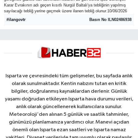
Karar Evrakının adı geçen kısıtlı Nurgül Baltalı'ya tebliğinin yapılmış
HABERDE İNSAN
sayılacağı tebliğ yerine geçmek üzere ilanen tebliğ olunur.10/06/2026
#ilangovtr
Basın No ILN02486938
İlginç
KÜLTÜR SANAT
MAGAZİN
Oyun
Isparta ve çevresindeki tüm gelişmeler, bu sayfada anlık
olarak sunulmaktadır. Kentin nabzını tutan en kritik
POLİTİKA
bilgiler, doğrulanmış kaynaklardan derlenir. Günlük
yaşamı doğrudan etkileyen Isparta hava durumu verileri,
RESMİ İLANLAR
anlık olarak güncellenerek kullanıcılara sunulur.
Meteoroloji'den alınan 5 günlük ve saatlik tahminler,
SAĞLIK
gününüzü planlamanıza yardımcı olur. Manevi açıdan
önemli olan Isparta ezan saatleri ve Isparta namaz
Spor
vakitleri, Diyanet verileriyle tam uyumlu olarak paylaşılır.