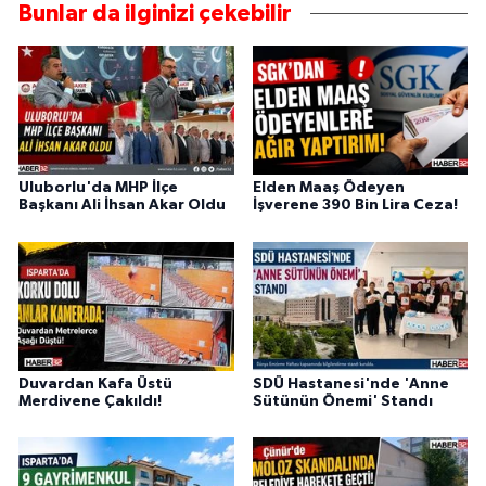
Bunlar da ilginizi çekebilir
Uluborlu'da MHP İlçe
Elden Maaş Ödeyen
Başkanı Ali İhsan Akar Oldu
İşverene 390 Bin Lira Ceza!
Duvardan Kafa Üstü
SDÜ Hastanesi'nde 'Anne
Merdivene Çakıldı!
Sütünün Önemi' Standı