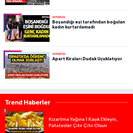
ISPARTA
Boşandığı eşi tarafından boğulan
kadın kurtarılamadı
ISPARTA
Apart Kiraları Dudak Uçuklatıyor
Trend Haberler
1
Kızartma Yağına 1 Kaşık Ekleyin,
Patatesler Çıtır Çıtır Olsun