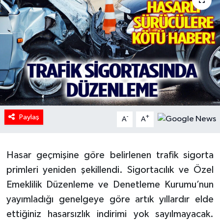
HABERDE İNSAN
İlginç
KÜLTÜR SANAT
MAGAZİN
Paylaş
Oyun
-
+
A
A
POLİTİKA
Hasar geçmişine göre belirlenen trafik sigorta
RESMİ İLANLAR
primleri yeniden şekillendi. Sigortacılık ve Özel
Emeklilik Düzenleme ve Denetleme Kurumu’nun
SAĞLIK
yayımladığı genelgeye göre artık yıllardır elde
ettiğiniz hasarsızlık indirimi yok sayılmayacak.
Spor