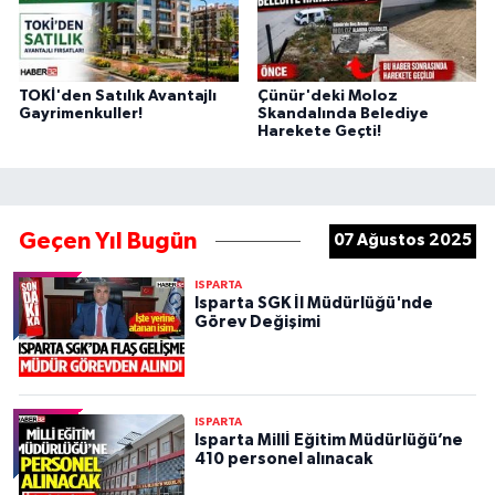
TOKİ'den Satılık Avantajlı
Çünür'deki Moloz
Gayrimenkuller!
Skandalında Belediye
Harekete Geçti!
Geçen Yıl Bugün
07 Ağustos 2025
ISPARTA
Isparta SGK İl Müdürlüğü'nde
Görev Değişimi
ISPARTA
Isparta Millİ Eğitim Müdürlüğü’ne
410 personel alınacak