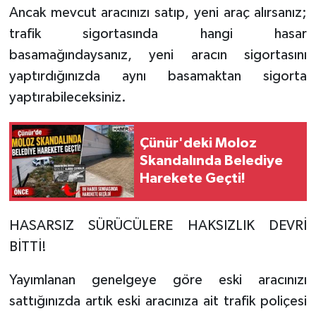
Ancak mevcut aracınızı satıp, yeni araç alırsanız;
trafik sigortasında hangi hasar
Tarihi Yapılarımız
basamağındaysanız, yeni aracın sigortasını
Teknoloji
yaptırdığınızda aynı basamaktan sigorta
yaptırabileceksiniz.
Türkiye
Yerel
Çünür'deki Moloz
Skandalında Belediye
İletişim
Harekete Geçti!
Künye
HASARSIZ SÜRÜCÜLERE HAKSIZLIK DEVRİ
BİTTİ!
Yayımlanan genelgeye göre eski aracınızı
sattığınızda artık eski aracınıza ait trafik poliçesi