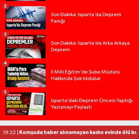
2
Son Dakika: Isparta’da Deprem
Paniği
3
Son Dakika: Isparta’da Arka Arkaya
Deprem
4
İl Milli Eğitim’de Şube Müdürü
Hakkında Şok İddialar
5
Yığılca'da kardeşler arasındaki silahlı kavgada 
13:00 |
Isparta’daki Deprem Öncesi Yaptığı
Yazışmayı Paylaştı
Tur teknesi çalışanlarının birbirine girdiği kavga
12:48 |
MOTOSİKLETLE ÇARPIŞAN OTOMOBİL GÜL HEYKE
02:26 |
Alzheimer Hastası Adamdan Saatlerdir Haber A
20:12 |
Komşuda haber alınamayan kadın evinde ölü bu
19:22 |