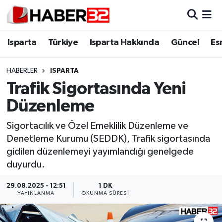
Isparta
Isparta Nöbetçi Eczaneler
Isparta
Türkiye
Isparta Hakkında
Güncel
Es
Isparta Hakkında
Isparta Hava Durumu
HABERLER
ISPARTA
Trafik Sigortasında Yeni
Esnaf Diyor ki;
Isparta Trafik Yoğunluk Haritası
Düzenleme
ASAYİŞ
Süper Lig Puan Durumu ve Fikstür
Sigortacılık ve Özel Emeklilik Düzenleme ve
Denetleme Kurumu (SEDDK), Trafik sigortasında
BİLİM VE TEKNOLOJİ
Tüm Manşetler
gidilen düzenlemeyi yayımlandığı genelgede
duyurdu.
EĞİTİM
Son Dakika Haberleri
29.08.2025 - 12:51
1 DK
GENEL
Haber Arşivi
YAYINLANMA
OKUNMA SÜRESI
Güncel