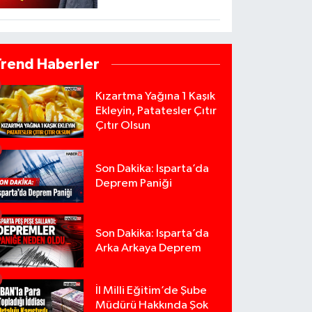
Trend Haberler
Kızartma Yağına 1 Kaşık
Ekleyin, Patatesler Çıtır
Çıtır Olsun
Son Dakika: Isparta’da
Deprem Paniği
Son Dakika: Isparta’da
Arka Arkaya Deprem
İl Milli Eğitim’de Şube
Müdürü Hakkında Şok