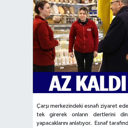
HABERDE İNSAN
İlginç
KÜLTÜR SANAT
MAGAZİN
Oyun
POLİTİKA
RESMİ İLANLAR
Çarşı merkezindeki esnafı ziyaret ede
SAĞLIK
tek girerek onların dertlerini din
yapacaklarını anlatıyor. Esnaf tarafınd
Spor