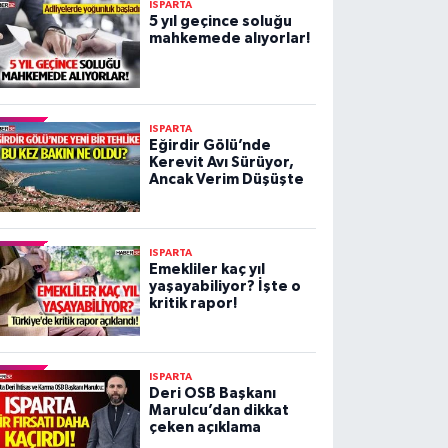
ISPARTA
5 yıl geçince soluğu
mahkemede alıyorlar!
ISPARTA
Eğirdir Gölü’nde
Kerevit Avı Sürüyor,
Ancak Verim Düşüşte
ISPARTA
Emekliler kaç yıl
yaşayabiliyor? İşte o
kritik rapor!
ISPARTA
Deri OSB Başkanı
Marulcu’dan dikkat
çeken açıklama