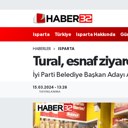
Isparta
Isparta Nöbetçi Eczaneler
Isparta
Türkiye
Isparta Hakkında
Gü
Isparta Hakkında
Isparta Hava Durumu
HABERLER
ISPARTA
Esnaf Diyor ki;
Isparta Trafik Yoğunluk Haritası
Tural, esnaf ziyar
ASAYİŞ
Süper Lig Puan Durumu ve Fikstür
İyi Parti Belediye Başkan Adayı 
BİLİM VE TEKNOLOJİ
Tüm Manşetler
15.03.2024 - 13:26
YAYINLANMA
EĞİTİM
Son Dakika Haberleri
GENEL
Haber Arşivi
Güncel