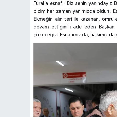
Tural’a esnaf “Biz senin yanındayız 
bizim her zaman yanımızda oldun. Es
Tarihi Yapılarımız
Ekmeğini alın teri ile kazanan, ömrü
Teknoloji
devam ettiğini ifade eden Başkan A
çözeceğiz. Esnafımız da, halkımız da 
Türkiye
Yerel
İletişim
Künye