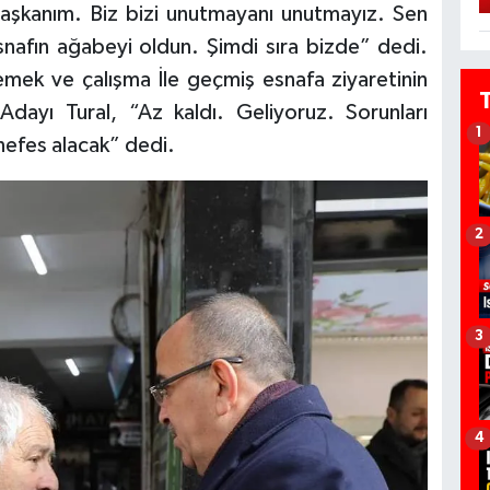
Başkanım. Biz bizi unutmayanı unutmayız. Sen
nafın ağabeyi oldun. Şimdi sıra bizde” dedi.
 emek ve çalışma İle geçmiş esnafa ziyaretinin
dayı Tural, “Az kaldı. Geliyoruz. Sorunları
1
nefes alacak” dedi.
2
3
4