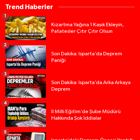
Trend Haberler
1
Kızartma Yağına 1 Kaşık Ekleyin,
Patatesler Çıtır Çıtır Olsun
2
Son Dakika: Isparta’da Deprem
Paniği
3
Son Dakika: Isparta’da Arka Arkaya
Deprem
4
İl Milli Eğitim’de Şube Müdürü
Hakkında Şok İddialar
5
Yığılca'da kardeşler arasındaki silahlı kavgada 
13:00 |