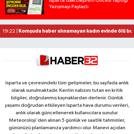
Isparta’daki Deprem Öncesi Yaptığı
Yazışmayı Paylaştı
Tur teknesi çalışanlarının birbirine girdiği kavga
12:48 |
MOTOSİKLETLE ÇARPIŞAN OTOMOBİL GÜL HEYKE
02:26 |
Alzheimer Hastası Adamdan Saatlerdir Haber A
20:12 |
Komşuda haber alınamayan kadın evinde ölü bu
19:22 |
Isparta ve çevresindeki tüm gelişmeler, bu sayfada anlık
olarak sunulmaktadır. Kentin nabzını tutan en kritik
bilgiler, doğrulanmış kaynaklardan derlenir. Günlük
yaşamı doğrudan etkileyen Isparta hava durumu verileri,
anlık olarak güncellenerek kullanıcılara sunulur.
Meteoroloji'den alınan 5 günlük ve saatlik tahminler,
gününüzü planlamanıza yardımcı olur. Manevi açıdan