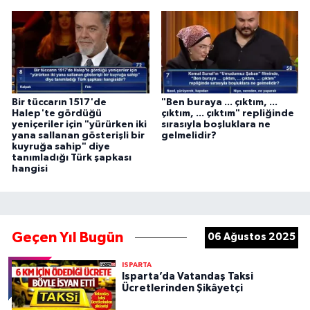
Bir tüccarın 1517'de
"Ben buraya ... çıktım, ...
Halep'te gördüğü
çıktım, ... çıktım" repliğinde
yeniçeriler için "yürürken iki
sırasıyla boşluklara ne
yana sallanan gösterişli bir
gelmelidir?
kuyruğa sahip" diye
tanımladığı Türk şapkası
hangisi
Geçen Yıl Bugün
06 Ağustos 2025
ISPARTA
Isparta’da Vatandaş Taksi
Ücretlerinden Şikâyetçi