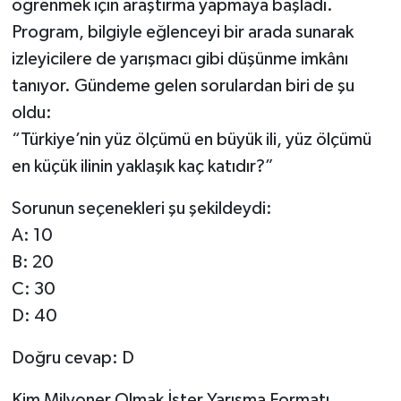
öğrenmek için araştırma yapmaya başladı.
Program, bilgiyle eğlenceyi bir arada sunarak
Tarihi Yapılarımız
izleyicilere de yarışmacı gibi düşünme imkânı
tanıyor. Gündeme gelen sorulardan biri de şu
Teknoloji
oldu:
Türkiye
“Türkiye’nin yüz ölçümü en büyük ili, yüz ölçümü
en küçük ilinin yaklaşık kaç katıdır?”
Yerel
Sorunun seçenekleri şu şekildeydi:
İletişim
A: 10
B: 20
Künye
C: 30
D: 40
Doğru cevap: D
Kim Milyoner Olmak İster Yarışma Formatı