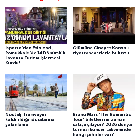
Isparta’dan Esinlendi,
Ölümüne Cinayet Konyalı
Pamukkale’de 14 Dönümlük
tiyatroseverlerle buluştu
Lavanta Turizm İşletmesi
Kurdu!
Nostalji tramvayın
Bruno Mars 'The Romantic
kaldırıldığı iddialarına
Tour' biletleri ne zaman
yalanlama
satışa çıkıyor? 2026 dünya
turnesi konser takviminde
hangi şehirler var?