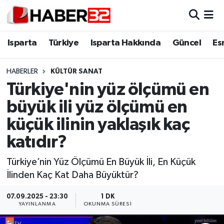
Isparta
Isparta Nöbetçi Eczaneler
Isparta
Türkiye
Isparta Hakkında
Güncel
Es
Isparta Hakkında
Isparta Hava Durumu
HABERLER
KÜLTÜR SANAT
Türkiye'nin yüz ölçümü en
Esnaf Diyor ki;
Isparta Trafik Yoğunluk Haritası
büyük ili yüz ölçümü en
ASAYİŞ
Süper Lig Puan Durumu ve Fikstür
küçük ilinin yaklaşık kaç
katıdır?
BİLİM VE TEKNOLOJİ
Tüm Manşetler
Türkiye’nin Yüz Ölçümü En Büyük İli, En Küçük
EĞİTİM
Son Dakika Haberleri
İlinden Kaç Kat Daha Büyüktür?
GENEL
Haber Arşivi
07.09.2025 - 23:30
1 DK
YAYINLANMA
OKUNMA SÜRESI
Güncel