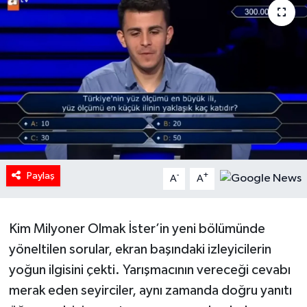
HABERDE İNSAN
İlginç
KÜLTÜR SANAT
MAGAZİN
Oyun
Paylaş
-
+
A
A
POLİTİKA
Kim Milyoner Olmak İster’in yeni bölümünde
RESMİ İLANLAR
yöneltilen sorular, ekran başındaki izleyicilerin
yoğun ilgisini çekti. Yarışmacının vereceği cevabı
SAĞLIK
merak eden seyirciler, aynı zamanda doğru yanıtı
Spor