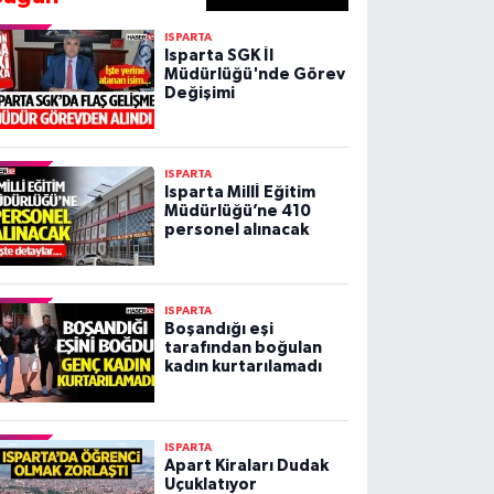
ISPARTA
Isparta SGK İl
Müdürlüğü'nde Görev
Değişimi
ISPARTA
Isparta Millİ Eğitim
Müdürlüğü’ne 410
personel alınacak
ISPARTA
Boşandığı eşi
tarafından boğulan
kadın kurtarılamadı
ISPARTA
Apart Kiraları Dudak
Uçuklatıyor