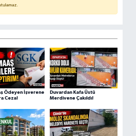
utulamaz.
aş Ödeyen İşverene
Duvardan Kafa Üstü
ra Ceza!
Merdivene Çakıldı!