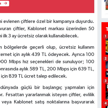
e
ni evlenen çiftlere özel bir kampanya duyurdu.
aşvuran çiftler, Kablonet markası üzerinden 50
 ilk 3 ay ücretsiz olarak kullanabilecek.
1
 bölgelerde geçerli olup, ücretsiz kullanım
nternet için aylık 439 TL ödeyecek. Ayrıca 100
2
0 Mbps hız seçenekleri de sunuluyor; 100
 sonrasında aylık 589 TL, 200 Mbps için 639 TL,
çin 839 TL ücret talep edilecek.
3
 dünyada güçlü bir başlangıç yapmaları için
Fırsattan yararlanmak isteyen çiftler, evlilik
ri veya Kablonet satış noktalarına başvurarak
4