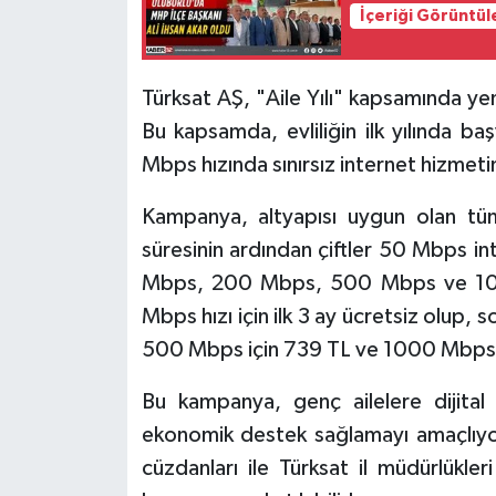
İçeriği Görüntül
Tarihi Yapılarımız
Türksat AŞ, "Aile Yılı" kapsamında ye
Teknoloji
Bu kapsamda, evliliğin ilk yılında b
Mbps hızında sınırsız internet hizmetini
Türkiye
Kampanya, altyapısı uygun olan tüm
Yerel
süresinin ardından çiftler 50 Mbps i
İletişim
Mbps, 200 Mbps, 500 Mbps ve 100
Mbps hızı için ilk 3 ay ücretsiz olup,
Künye
500 Mbps için 739 TL ve 1000 Mbps i
Bu kampanya, genç ailelere dijital
ekonomik destek sağlamayı amaçlıyor. 
cüzdanları ile Türksat il müdürlükle