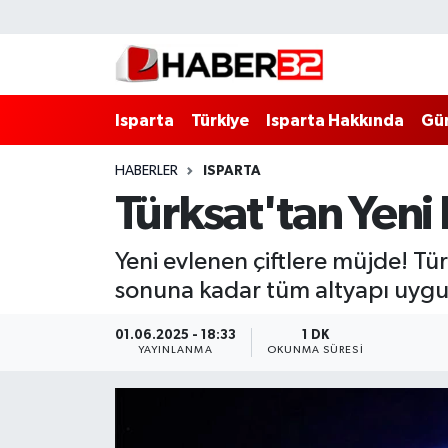
Isparta
Isparta Nöbetçi Eczaneler
Isparta
Türkiye
Isparta Hakkında
Gü
Isparta Hakkında
Isparta Hava Durumu
HABERLER
ISPARTA
Esnaf Diyor ki;
Isparta Trafik Yoğunluk Haritası
Türksat'tan Yeni 
ASAYİŞ
Süper Lig Puan Durumu ve Fikstür
Yeni evlenen çiftlere müjde! Tü
BİLİM VE TEKNOLOJİ
Tüm Manşetler
sonuna kadar tüm altyapı uygu
EĞİTİM
Son Dakika Haberleri
01.06.2025 - 18:33
1 DK
YAYINLANMA
OKUNMA SÜRESI
GENEL
Haber Arşivi
Güncel