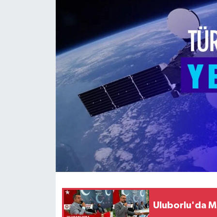
HABERDE İNSAN
İlginç
KÜLTÜR SANAT
MAGAZİN
Oyun
POLİTİKA
RESMİ İLANLAR
SAĞLIK
Uluborlu'da MH
Spor