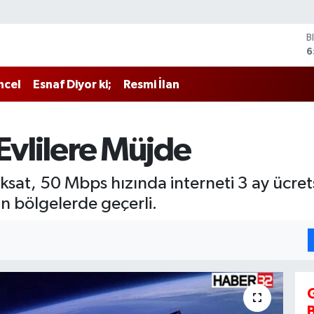
B
6
D
4
ncel
Esnaf Diyor ki;
Resmi İlan
E
5
S
6
Evlilere Müjde
G
6
B
rksat, 50 Mbps hızında interneti 3 ay ücre
1
n bölgelerde geçerli.