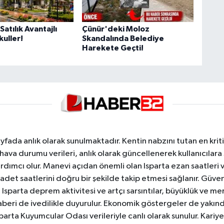
atılık Avantajlı
Çünür'deki Moloz
uller!
Skandalında Belediye
Harekete Geçti!
yfada anlık olarak sunulmaktadır. Kentin nabzını tutan en kriti
va durumu verileri, anlık olarak güncellenerek kullanıcılara
dımcı olur. Manevi açıdan önemli olan Isparta ezan saatleri ve
badet saatlerini doğru bir şekilde takip etmesi sağlanır. Güven
sparta deprem aktivitesi ve artçı sarsıntılar, büyüklük ve merk
aberi de ivedilikle duyurulur. Ekonomik göstergeler de yakınd
 Isparta Kuyumcular Odası verileriyle canlı olarak sunulur. Kariy