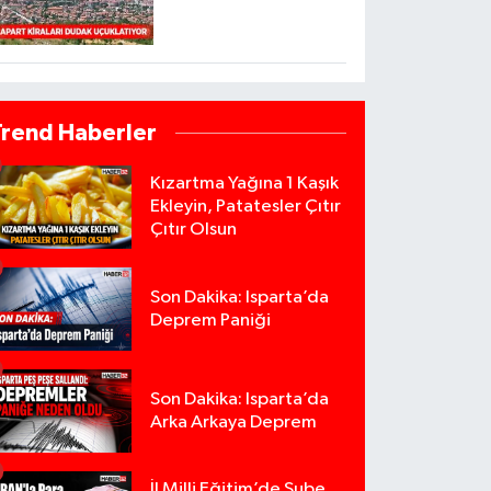
Trend Haberler
Kızartma Yağına 1 Kaşık
Ekleyin, Patatesler Çıtır
Çıtır Olsun
Son Dakika: Isparta’da
Deprem Paniği
Son Dakika: Isparta’da
Arka Arkaya Deprem
İl Milli Eğitim’de Şube