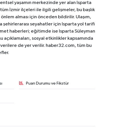
. Kentsel yaşamın merkezinde yer alan Isparta
m İzmir ilçeleri ile ilgili gelişmeler, bu başlık
 önlem alması için önceden bildirilir. Ulaşım,
 şehirlerarası seyahatler için Isparta yol tarifi
 hizmet haberleri; eğitimde ise Isparta Süleyman
osu açıklamaları, sosyal etkinlikler kapsamında
n verilere de yer verilir. haber32.com, tüm bu
fler.
sı
Puan Durumu ve Fikstür