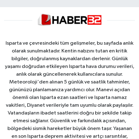
HABERDE İNSAN
İlginç
KÜLTÜR SANAT
Isparta ve çevresindeki tüm gelişmeler, bu sayfada anlık
olarak sunulmaktadır. Kentin nabzını tutan en kritik
MAGAZİN
bilgiler, doğrulanmış kaynaklardan derlenir. Günlük
yaşamı doğrudan etkileyen Isparta hava durumu verileri,
Oyun
anlık olarak güncellenerek kullanıcılara sunulur.
Meteoroloji'den alınan 5 günlük ve saatlik tahminler,
gününüzü planlamanıza yardımcı olur. Manevi açıdan
POLİTİKA
önemli olan Isparta ezan saatleri ve Isparta namaz
vakitleri, Diyanet verileriyle tam uyumlu olarak paylaşılır.
RESMİ İLANLAR
Vatandaşların ibadet saatlerini doğru bir şekilde takip
etmesi sağlanır. Güvenlik ve farkındalık açısından,
SAĞLIK
bölgedeki sismik hareketler büyük önem taşır. Yaşanan
en son Isparta deprem aktivitesi ve artçı sarsıntılar,
Spor