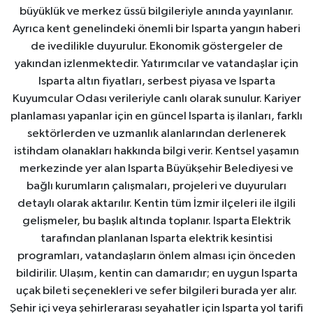
büyüklük ve merkez üssü bilgileriyle anında yayınlanır.
Ayrıca kent genelindeki önemli bir Isparta yangın haberi
Tarihi Yapılarımız
de ivedilikle duyurulur. Ekonomik göstergeler de
yakından izlenmektedir. Yatırımcılar ve vatandaşlar için
Teknoloji
Isparta altın fiyatları, serbest piyasa ve Isparta
Kuyumcular Odası verileriyle canlı olarak sunulur. Kariyer
Türkiye
planlaması yapanlar için en güncel Isparta iş ilanları, farklı
sektörlerden ve uzmanlık alanlarından derlenerek
Yerel
istihdam olanakları hakkında bilgi verir. Kentsel yaşamın
merkezinde yer alan Isparta Büyükşehir Belediyesi ve
İletişim
bağlı kurumların çalışmaları, projeleri ve duyuruları
detaylı olarak aktarılır. Kentin tüm İzmir ilçeleri ile ilgili
Künye
gelişmeler, bu başlık altında toplanır. Isparta Elektrik
tarafından planlanan Isparta elektrik kesintisi
programları, vatandaşların önlem alması için önceden
bildirilir. Ulaşım, kentin can damarıdır; en uygun Isparta
uçak bileti seçenekleri ve sefer bilgileri burada yer alır.
Şehir içi veya şehirlerarası seyahatler için Isparta yol tarifi