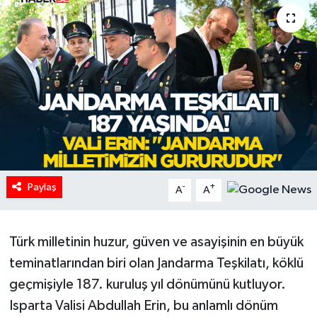
HABERDE İNSAN
İlginç
KÜLTÜR SANAT
MAGAZİN
Oyun
Paylaş
-
+
A
A
POLİTİKA
Türk milletinin huzur, güven ve asayişinin en büyük
RESMİ İLANLAR
teminatlarından biri olan Jandarma Teşkilatı, köklü
SAĞLIK
geçmişiyle 187. kuruluş yıl dönümünü kutluyor.
Isparta Valisi Abdullah Erin, bu anlamlı dönüm
Spor