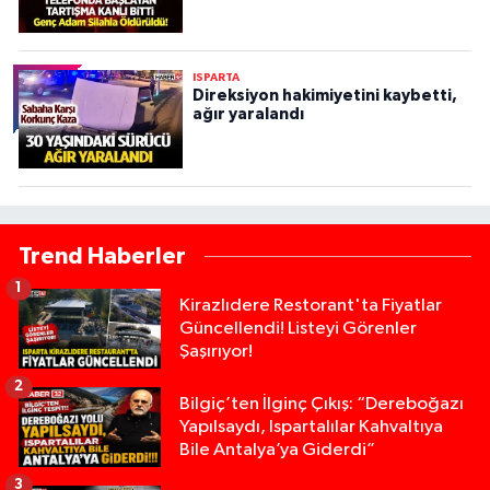
ISPARTA
Direksiyon hakimiyetini kaybetti,
ağır yaralandı
Trend Haberler
1
Kirazlıdere Restorant'ta Fiyatlar
Güncellendi! Listeyi Görenler
Şaşırıyor!
2
Bilgiç’ten İlginç Çıkış: “Dereboğazı
Yapılsaydı, Ispartalılar Kahvaltıya
Bile Antalya’ya Giderdi”
3