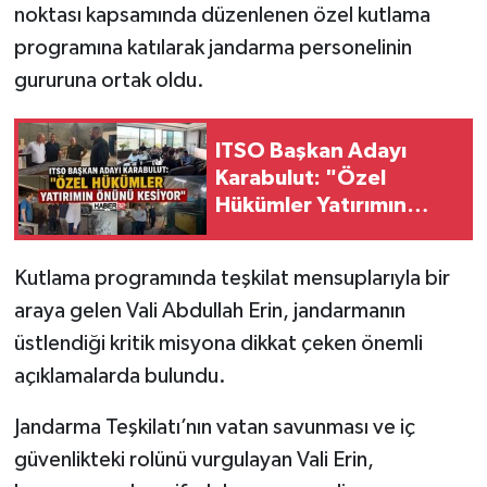
noktası kapsamında düzenlenen özel kutlama
programına katılarak jandarma personelinin
Tarihi Yapılarımız
gururuna ortak oldu.
Teknoloji
ITSO Başkan Adayı
Türkiye
Karabulut: "Özel
Hükümler Yatırımın
Yerel
Önünü Kesiyor"
İletişim
Kutlama programında teşkilat mensuplarıyla bir
araya gelen Vali Abdullah Erin, jandarmanın
Künye
üstlendiği kritik misyona dikkat çeken önemli
açıklamalarda bulundu.
Jandarma Teşkilatı’nın vatan savunması ve iç
güvenlikteki rolünü vurgulayan Vali Erin,