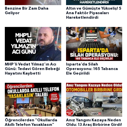
Benzine Bir Zam Daha
Altın ve Gümüşte Yükseliş! 5
Geliyor
Ana Faktör Piyasaları
Hareketlendirdi
MHP’li Vedat Yılmaz’ın Acı
Isparta’da Silah
Günü: Tedavi Gören Bebeği
Operasyonu: 165 Tabanca
Hayatını Kaybetti
Ele Geçirildi
Öğrencilerden "Okullarda
Anız Yangını Kazaya Neden
Akıllı Telefon Yasaklasın"
Oldu: 13 Araç Birbirine Girdi!