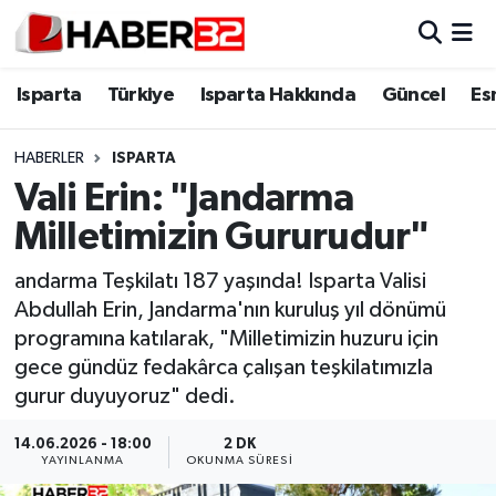
Isparta
Isparta Nöbetçi Eczaneler
Isparta
Türkiye
Isparta Hakkında
Güncel
Es
Isparta Hakkında
Isparta Hava Durumu
HABERLER
ISPARTA
Vali Erin: "Jandarma
Esnaf Diyor ki;
Isparta Trafik Yoğunluk Haritası
Milletimizin Gururudur"
ASAYİŞ
Süper Lig Puan Durumu ve Fikstür
andarma Teşkilatı 187 yaşında! Isparta Valisi
Abdullah Erin, Jandarma'nın kuruluş yıl dönümü
BİLİM VE TEKNOLOJİ
Tüm Manşetler
programına katılarak, "Milletimizin huzuru için
gece gündüz fedakârca çalışan teşkilatımızla
EĞİTİM
Son Dakika Haberleri
gurur duyuyoruz" dedi.
GENEL
Haber Arşivi
14.06.2026 - 18:00
2 DK
YAYINLANMA
OKUNMA SÜRESI
Güncel