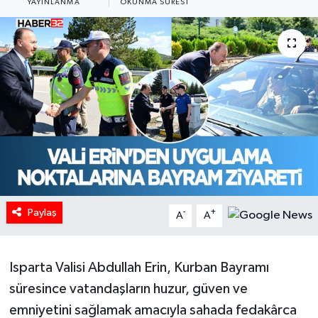
YAYINLANMA
OKUNMA SÜRESI
HABERDE İNSAN
İlginç
KÜLTÜR SANAT
MAGAZİN
Oyun
POLİTİKA
Paylaş
-
+
A
A
RESMİ İLANLAR
Isparta Valisi Abdullah Erin, Kurban Bayramı
SAĞLIK
süresince vatandaşların huzur, güven ve
emniyetini sağlamak amacıyla sahada fedakârca
Spor