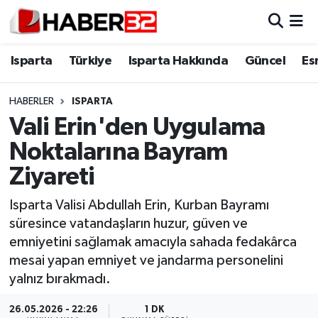
Isparta
Isparta Nöbetçi Eczaneler
Isparta
Türkiye
Isparta Hakkında
Güncel
Es
Isparta Hakkında
Isparta Hava Durumu
HABERLER
ISPARTA
Vali Erin'den Uygulama
Esnaf Diyor ki;
Isparta Trafik Yoğunluk Haritası
Noktalarına Bayram
ASAYİŞ
Süper Lig Puan Durumu ve Fikstür
Ziyareti
BİLİM VE TEKNOLOJİ
Tüm Manşetler
Isparta Valisi Abdullah Erin, Kurban Bayramı
süresince vatandaşların huzur, güven ve
EĞİTİM
Son Dakika Haberleri
emniyetini sağlamak amacıyla sahada fedakârca
mesai yapan emniyet ve jandarma personelini
GENEL
Haber Arşivi
yalnız bırakmadı.
Güncel
26.05.2026 - 22:26
1 DK