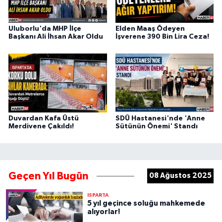
Uluborlu'da MHP İlçe
Elden Maaş Ödeyen
Başkanı Ali İhsan Akar Oldu
İşverene 390 Bin Lira Ceza!
Duvardan Kafa Üstü
SDÜ Hastanesi'nde 'Anne
Merdivene Çakıldı!
Sütünün Önemi' Standı
Geçen Yıl Bugün
08 Ağustos 2025
ISPARTA
5 yıl geçince soluğu mahkemede
alıyorlar!