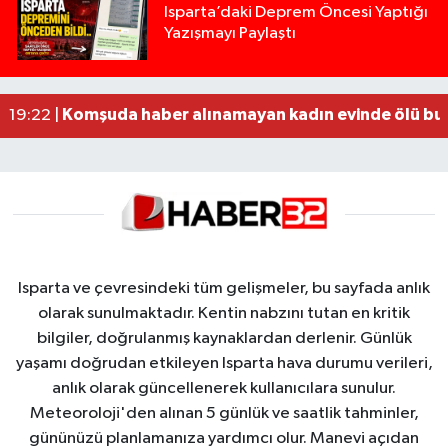
Yığılca'da kardeşler arasındaki silahlı kavgada 
13:00 |
Isparta’daki Deprem Öncesi Yaptığı
Yazışmayı Paylaştı
Tur teknesi çalışanlarının birbirine girdiği kavga
12:48 |
MOTOSİKLETLE ÇARPIŞAN OTOMOBİL GÜL HEYKE
02:26 |
Alzheimer Hastası Adamdan Saatlerdir Haber A
20:12 |
Komşuda haber alınamayan kadın evinde ölü bu
19:22 |
Isparta ve çevresindeki tüm gelişmeler, bu sayfada anlık
olarak sunulmaktadır. Kentin nabzını tutan en kritik
bilgiler, doğrulanmış kaynaklardan derlenir. Günlük
yaşamı doğrudan etkileyen Isparta hava durumu verileri,
anlık olarak güncellenerek kullanıcılara sunulur.
Meteoroloji'den alınan 5 günlük ve saatlik tahminler,
gününüzü planlamanıza yardımcı olur. Manevi açıdan