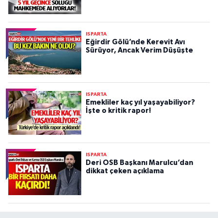
ISPARTA
Eğirdir Gölü’nde Kerevit Avı
Sürüyor, Ancak Verim Düşüşte
ISPARTA
Emekliler kaç yıl yaşayabiliyor?
İşte o kritik rapor!
ISPARTA
Deri OSB Başkanı Marulcu’dan
dikkat çeken açıklama