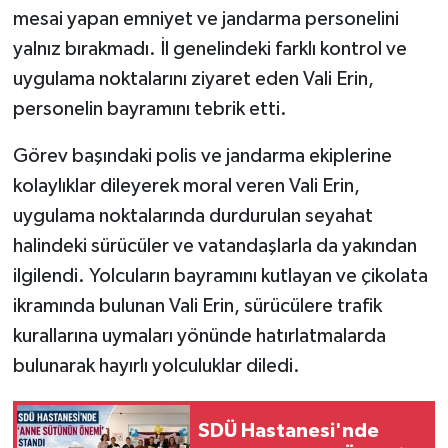
mesai yapan emniyet ve jandarma personelini
Tarihi Yapılarımız
yalnız bırakmadı. İl genelindeki farklı kontrol ve
uygulama noktalarını ziyaret eden Vali Erin,
Teknoloji
personelin bayramını tebrik etti.
Türkiye
Görev başındaki polis ve jandarma ekiplerine
kolaylıklar dileyerek moral veren Vali Erin,
Yerel
uygulama noktalarında durdurulan seyahat
halindeki sürücüler ve vatandaşlarla da yakından
İletişim
ilgilendi. Yolcuların bayramını kutlayan ve çikolata
Künye
ikramında bulunan Vali Erin, sürücülere trafik
kurallarına uymaları yönünde hatırlatmalarda
bulunarak hayırlı yolculuklar diledi.
SDÜ Hastanesi'nde