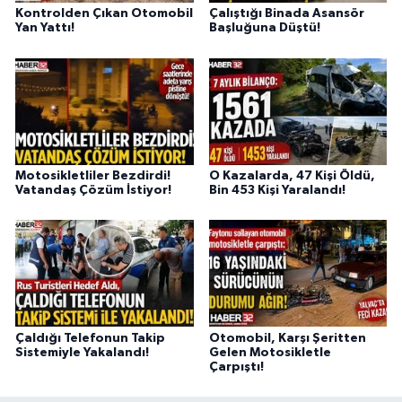
Kontrolden Çıkan Otomobil
Çalıştığı Binada Asansör
Yan Yattı!
Başluğuna Düştü!
Motosikletliler Bezdirdi!
O Kazalarda, 47 Kişi Öldü,
Vatandaş Çözüm İstiyor!
Bin 453 Kişi Yaralandı!
Çaldığı Telefonun Takip
Otomobil, Karşı Şeritten
Sistemiyle Yakalandı!
Gelen Motosikletle
Çarpıştı!