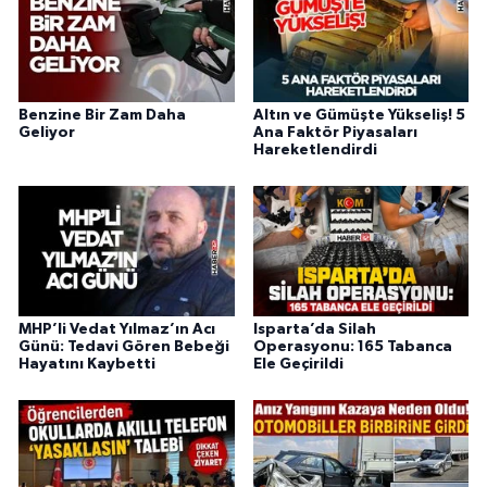
Benzine Bir Zam Daha
Altın ve Gümüşte Yükseliş! 5
Geliyor
Ana Faktör Piyasaları
Hareketlendirdi
MHP’li Vedat Yılmaz’ın Acı
Isparta’da Silah
Günü: Tedavi Gören Bebeği
Operasyonu: 165 Tabanca
Hayatını Kaybetti
Ele Geçirildi