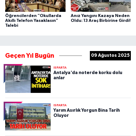
Öğrencilerden "Okullarda
Anız Yangını Kazaya Neden
Akıllı Telefon Yasaklasın"
Oldu: 13 Araç Birbirine Girdi!
Talebi
Geçen Yıl Bugün
09 Ağustos 2025
ISPARTA
Antalya'da noterde korku dolu
anlar
ISPARTA
Yarım Asırlık Yorgun Bina Tarih
Oluyor