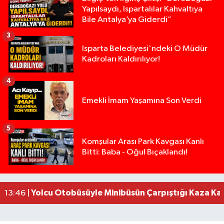
Yapılsaydı, Ispartalılar Kahvaltıya
Bile Antalya’ya Giderdi”
3
Isparta Belediyesi'ndeki O Müdür
Kadroları Kaldırılıyor!
4
Emekli İmam Yaşamına Son Verdi
5
Isparta’da Silah Operasyonu: 165 Tabanca Ele Ge
19:36 |
Komşular Arası Park Kavgası Kanlı
Bitti: Baba - Oğul Bıçaklandı!
Anız Yangını Kazaya Neden Oldu: 13 Araç Birbirin
17:18 |
Alevlere Teslim Olan Gecekondu Kullanılamaz H
17:08 |
Alevlere teslim olan gecekondu kullanılamaz hal
13:48 |
Yolcu Otobüsüyle Minibüsün Çarpıştığı Kaza K
13:46 |