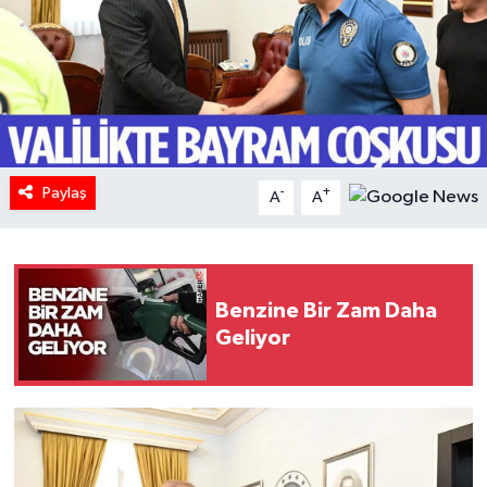
HABERDE İNSAN
İlginç
KÜLTÜR SANAT
Paylaş
-
+
A
A
MAGAZİN
Oyun
Benzine Bir Zam Daha
POLİTİKA
Geliyor
RESMİ İLANLAR
SAĞLIK
Spor