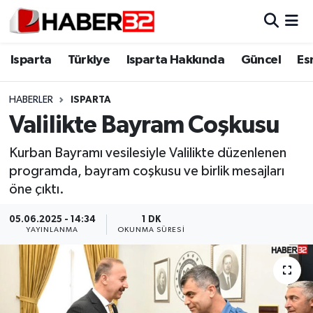
Isparta
Isparta Nöbetçi Eczaneler
Isparta
Türkiye
Isparta Hakkında
Güncel
Es
Isparta Hakkında
Isparta Hava Durumu
HABERLER
ISPARTA
Valilikte Bayram Coşkusu
Esnaf Diyor ki;
Isparta Trafik Yoğunluk Haritası
Kurban Bayramı vesilesiyle Valilikte düzenlenen
ASAYİŞ
Süper Lig Puan Durumu ve Fikstür
programda, bayram coşkusu ve birlik mesajları
öne çıktı.
BİLİM VE TEKNOLOJİ
Tüm Manşetler
05.06.2025 - 14:34
1 DK
EĞİTİM
Son Dakika Haberleri
YAYINLANMA
OKUNMA SÜRESI
GENEL
Haber Arşivi
Güncel