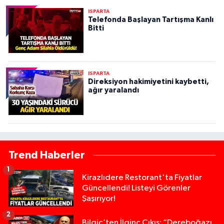
ISPARTA
Telefonda Başlayan Tartışma Kanlı
Bitti
ISPARTA
Direksiyon hakimiyetini kaybetti,
ağır yaralandı
Trend Haberler
1
Kirazlıdere Restorant'ta Fiyatlar
Güncellendi! Listeyi Görenler
Şaşırıyor!
2
Bilgiç’ten İlginç Çıkış: “Dereboğazı