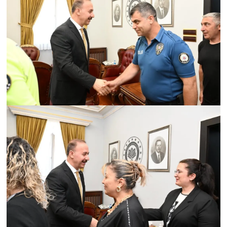
Tarihi Yapılarımız
Teknoloji
Türkiye
Yerel
İletişim
Künye