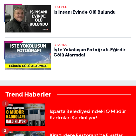
ISPARTA
İş İnsanı Evinde Ölü Bulundu
ISPARTA
İşte Yokoluşun Fotoğrafı-Eğirdir
Gölü Alarmda!
Trend Haberler
1
Isparta Belediyesi'ndeki O Müdür
Kadroları Kaldırılıyor!
2
Kirazlıdere Restorant'ta Fiyatlar