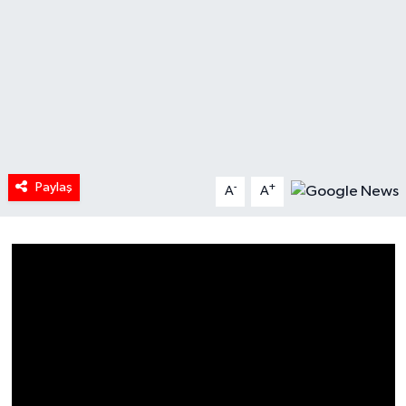
HABERDE İNSAN
İlginç
KÜLTÜR SANAT
MAGAZİN
Paylaş
-
+
A
A
Oyun
POLİTİKA
RESMİ İLANLAR
SAĞLIK
Spor