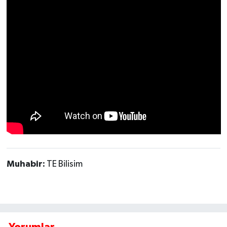
Tarihi Yapılarımız
Teknoloji
Türkiye
Yerel
İletişim
Künye
Muhabir:
TE Bilisim