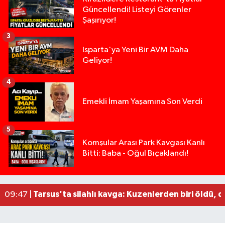
Güncellendi! Listeyi Görenler
Şaşırıyor!
3
Isparta'ya Yeni Bir AVM Daha
Geliyor!
4
Emekli İmam Yaşamına Son Verdi
5
Demirkapı Tüneli'nde feci kaza: Yaşlı çift hayatın
17:30 |
Komşular Arası Park Kavgası Kanlı
Bitti: Baba - Oğul Bıçaklandı!
Takla atan otomobil palmiye ağacına çarptı: 1 ya
15:00 |
Tarsus'taki silahlı kavgada ölü sayısı 2'ye yükse
13:48 |
Tarsus'ta silahlı kavga: Kuzenlerden biri öldü, d
09:47 |
14 ve 16 Yaşlarındaki Kız Kardeşlerden Haber Al
02:19 |