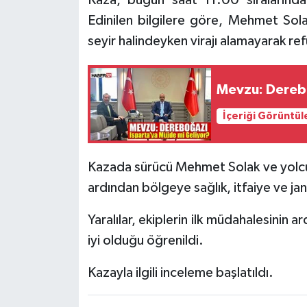
Edinilen bilgilere göre, Mehmet Sol
Tarihi Yapılarımız
seyir halindeyken virajı alamayarak ref
Teknoloji
Mevzu: Derebo
Türkiye
İçeriği Görüntül
Yerel
Kazada sürücü Mehmet Solak ve yolcu 
İletişim
ardından bölgeye sağlık, itfaiye ve jan
Künye
Yaralılar, ekiplerin ilk müdahalesinin a
iyi olduğu öğrenildi.
Kazayla ilgili inceleme başlatıldı.