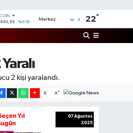
°
TCOIN
22
Merkez
.643,95
%0.16
LAR
,6704
%0
RO
,0406
%-0.08
ERLİN
,2143
%0
 Yaralı
AM ALTIN
00.87
%0.12
ST100
u 2 kişi yaralandı.
.799
%70
-
+
A
A
Geçen Yıl
07 Ağustos
Bugün
2025