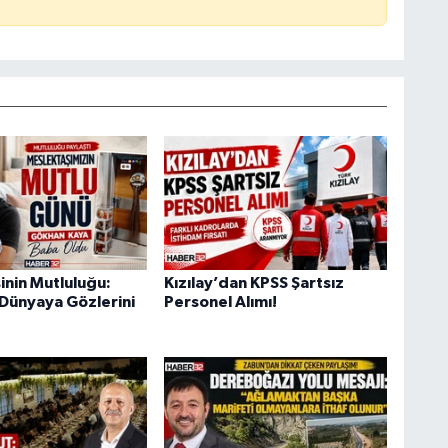
inin Mutluluğu:
Kızılay’dan KPSS Şartsız
 Dünyaya Gözlerini
Personel Alımı!