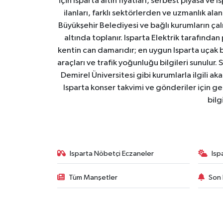
için Isparta altın fiyatları, serbest piyasa ve
ilanları, farklı sektörlerden ve uzmanlık al
Büyükşehir Belediyesi ve bağlı kurumların çalışm
altında toplanır. Isparta Elektrik tarafından
kentin can damarıdır; en uygun Isparta uçak bile
araçları ve trafik yoğunluğu bilgileri sunulur.
Demirel Üniversitesi gibi kurumlarla ilgili ak
Isparta konser takvimi ve gönderiler için ger
bilg
Isparta Nöbetçi Eczaneler
Isp
Tüm Manşetler
Son 