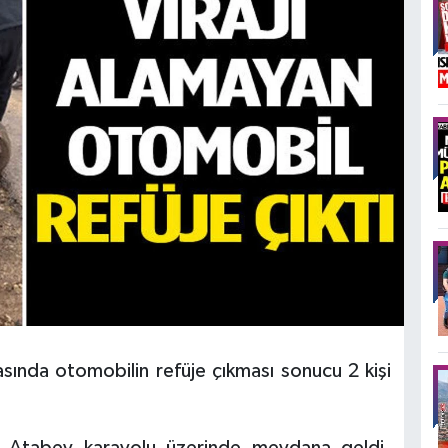
sında otomobilin refüje çıkması sonucu 2 kişi
a Atabey karayolu üzerinde meydana geldi.