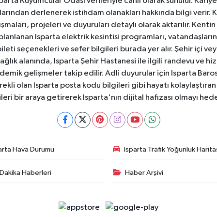
 Isparta Kuyumcular Odası verileriyle canlı olarak sunulur. Kariy
anlarından derlenerek istihdam olanakları hakkında bilgi verir
aları, projeleri ve duyuruları detaylı olarak aktarılır. Kentin tü
 planlanan Isparta elektrik kesintisi programları, vatandaşların
ti seçenekleri ve sefer bilgileri burada yer alır. Şehir içi veya
 Sağlık alanında, Isparta Şehir Hastanesi ile ilgili randevu ve
ademik gelişmeler takip edilir. Adli duyurular için Isparta Bar
ekli olan Isparta posta kodu bilgileri gibi hayatı kolaylaştıra
ileri bir araya getirerek Isparta'nın dijital hafızası olmayı hede
arta Hava Durumu
Isparta Trafik Yoğunluk Harita
Dakika Haberleri
Haber Arşivi