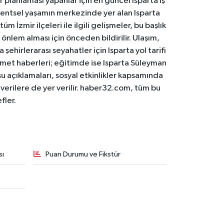
er planlaması yapanlar için en güncel Isparta iş
. Kentsel yaşamın merkezinde yer alan Isparta
m İzmir ilçeleri ile ilgili gelişmeler, bu başlık
 önlem alması için önceden bildirilir. Ulaşım,
 şehirlerarası seyahatler için Isparta yol tarifi
 hizmet haberleri; eğitimde ise Isparta Süleyman
osu açıklamaları, sosyal etkinlikler kapsamında
n verilere de yer verilir. haber32.com, tüm bu
fler.
sı
Puan Durumu ve Fikstür