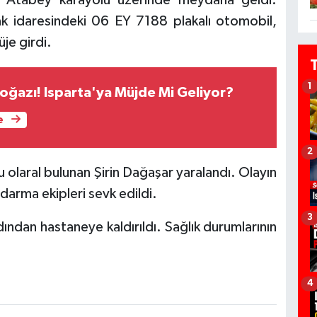
ak idaresindeki 06 EY 7188 plakalı otomobil,
üje girdi.
1
ğazı! Isparta'ya Müjde Mi Geliyor?
e
2
olaral bulunan Şirin Dağaşar yaralandı. Olayın
darma ekipleri sevk edildi.
3
rdından hastaneye kaldırıldı. Sağlık durumlarının
4