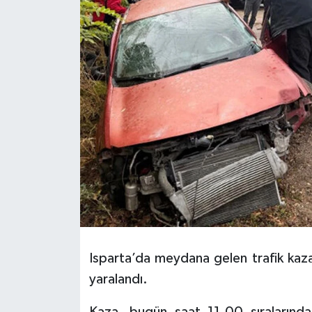
HABERDE İNSAN
İlginç
KÜLTÜR SANAT
MAGAZİN
Oyun
POLİTİKA
RESMİ İLANLAR
Isparta’da meydana gelen trafik kaza
SAĞLIK
yaralandı.
Spor
Kaza, bugün saat 11.00 sıralarınd