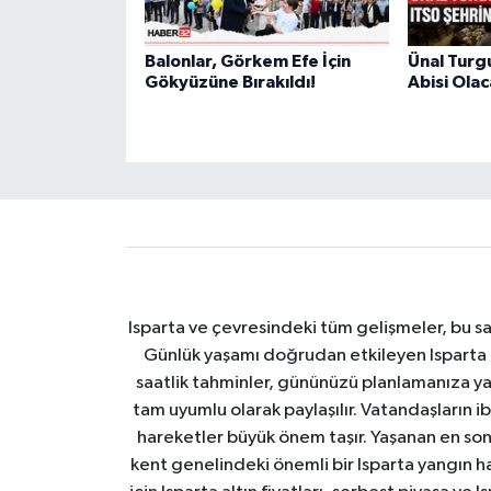
Balonlar, Görkem Efe İçin
Ünal Turg
Gökyüzüne Bırakıldı!
Abisi Ola
Isparta ve çevresindeki tüm gelişmeler, bu sa
Günlük yaşamı doğrudan etkileyen Isparta ha
saatlik tahminler, gününüzü planlamanıza yar
tam uyumlu olarak paylaşılır. Vatandaşların i
hareketler büyük önem taşır. Yaşanan en son I
kent genelindeki önemli bir Isparta yangın h