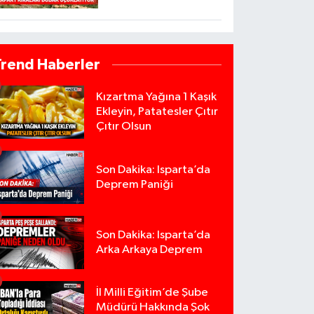
Trend Haberler
Kızartma Yağına 1 Kaşık
Ekleyin, Patatesler Çıtır
Çıtır Olsun
Son Dakika: Isparta’da
Deprem Paniği
Son Dakika: Isparta’da
Arka Arkaya Deprem
İl Milli Eğitim’de Şube
Müdürü Hakkında Şok