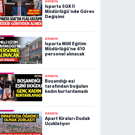
ISPARTA
Isparta SGK İl
Müdürlüğü'nde Görev
Değişimi
ISPARTA
Isparta Millİ Eğitim
Müdürlüğü’ne 410
personel alınacak
ISPARTA
Boşandığı eşi
tarafından boğulan
kadın kurtarılamadı
ISPARTA
Apart Kiraları Dudak
Uçuklatıyor