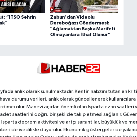
ut: “ITSO Şehrin
Zabun'dan Videolu
cak”
Dereboğazı Göndermesi:
"Ağlamaktan Başka Marifeti
Olmayanlara İthaf Olunur"
yfada anlık olarak sunulmaktadır. Kentin nabzını tutan en kriti
va durumu verileri, anlık olarak güncellenerek kullanıcılara
dımcı olur. Manevi açıdan önemli olan Isparta ezan saatleri ve
badet saatlerini doğru bir şekilde takip etmesi sağlanır. Güven
sparta deprem aktivitesi ve artçı sarsıntılar, büyüklük ve merk
aberi de ivedilikle duyurulur. Ekonomik göstergeler de yakınd