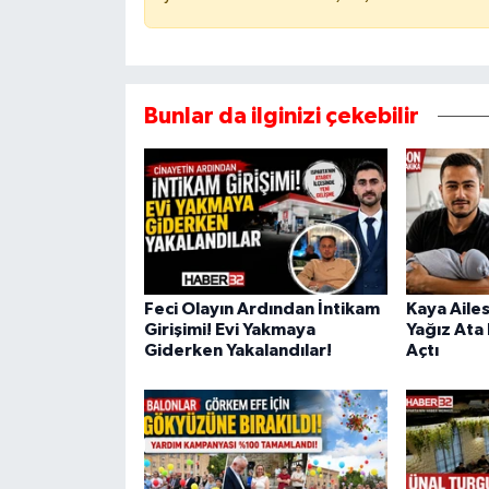
Bunlar da ilginizi çekebilir
Feci Olayın Ardından İntikam
Kaya Ailes
Girişimi! Evi Yakmaya
Yağız Ata
Giderken Yakalandılar!
Açtı