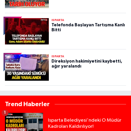
ISPARTA
Telefonda Başlayan Tartışma Kanlı
Bitti
ISPARTA
Direksiyon hakimiyetini kaybetti,
ağır yaralandı
Trend Haberler
1
Isparta Belediyesi'ndeki O Müdür
Kadroları Kaldırılıyor!