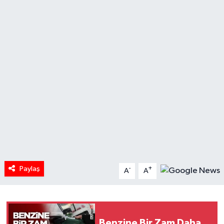
HABERDE İNSAN
İlginç
KÜLTÜR SANAT
MAGAZİN
Oyun
POLİTİKA
Paylaş
-
+
RESMİ İLANLAR
A
A
SAĞLIK
Spor
Benzine Bir Zam Daha