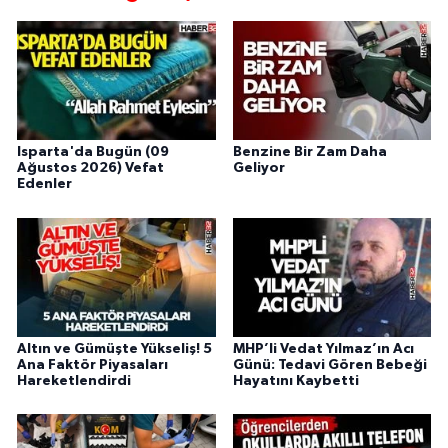
Isparta'da Bugün (09
Benzine Bir Zam Daha
Ağustos 2026) Vefat
Geliyor
Edenler
Altın ve Gümüşte Yükseliş! 5
MHP’li Vedat Yılmaz’ın Acı
Ana Faktör Piyasaları
Günü: Tedavi Gören Bebeği
Hareketlendirdi
Hayatını Kaybetti