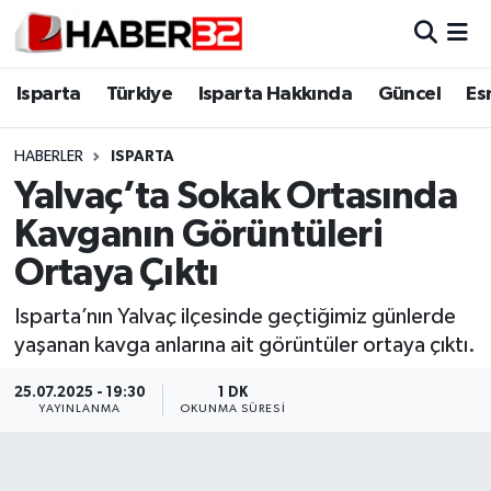
Isparta
Isparta Nöbetçi Eczaneler
Isparta
Türkiye
Isparta Hakkında
Güncel
Es
Isparta Hakkında
Isparta Hava Durumu
HABERLER
ISPARTA
Yalvaç’ta Sokak Ortasında
Esnaf Diyor ki;
Isparta Trafik Yoğunluk Haritası
Kavganın Görüntüleri
ASAYİŞ
Süper Lig Puan Durumu ve Fikstür
Ortaya Çıktı
BİLİM VE TEKNOLOJİ
Tüm Manşetler
Isparta’nın Yalvaç ilçesinde geçtiğimiz günlerde
yaşanan kavga anlarına ait görüntüler ortaya çıktı.
EĞİTİM
Son Dakika Haberleri
25.07.2025 - 19:30
1 DK
YAYINLANMA
OKUNMA SÜRESI
GENEL
Haber Arşivi
Güncel