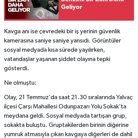
Geliyor
Tarihi Yapılarımız
Teknoloji
Kavga anı ise çevredeki bir iş yerinin güvenlik
kamerasına saniye saniye yansıdı. Görüntüler
Türkiye
sosyal medyada kısa sürede yayılırken,
vatandaşlar yaşanan şiddet olayına tepki
Yerel
gösterdi.
İletişim
Ne olmuştu:
Künye
Olay, 21 Temmuz'da saat 21.30 sıralarında Yalvaç
ilçesi Çarşı Mahallesi Odunpazarı Yolu Sokak'ta
meydana geldi. Sosyal medyada tartışan grup,
sokakta buluştu. Gruptakilerden birinin diğerine
yumruk atmasıyla çıkan kavgaya diğerleri de dahil