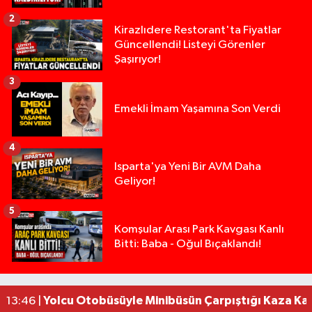
2
Kirazlıdere Restorant'ta Fiyatlar
Güncellendi! Listeyi Görenler
Şaşırıyor!
3
Emekli İmam Yaşamına Son Verdi
4
Isparta'ya Yeni Bir AVM Daha
Geliyor!
5
Isparta’da Silah Operasyonu: 165 Tabanca Ele Ge
19:36 |
Komşular Arası Park Kavgası Kanlı
Bitti: Baba - Oğul Bıçaklandı!
Anız Yangını Kazaya Neden Oldu: 13 Araç Birbirin
17:18 |
Alevlere Teslim Olan Gecekondu Kullanılamaz H
17:08 |
Alevlere teslim olan gecekondu kullanılamaz hal
13:48 |
Yolcu Otobüsüyle Minibüsün Çarpıştığı Kaza K
13:46 |