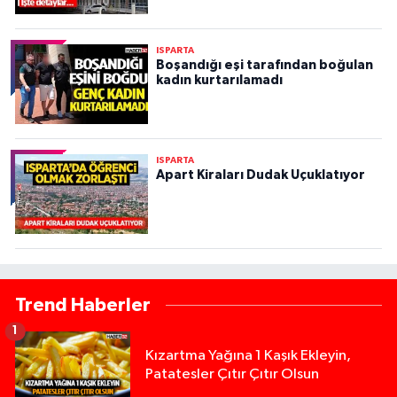
ISPARTA
Boşandığı eşi tarafından boğulan
kadın kurtarılamadı
ISPARTA
Apart Kiraları Dudak Uçuklatıyor
Trend Haberler
1
Kızartma Yağına 1 Kaşık Ekleyin,
Patatesler Çıtır Çıtır Olsun