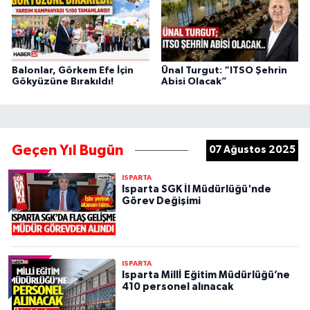
Balonlar, Görkem Efe İçin
Ünal Turgut: “ITSO Şehrin
Gökyüzüne Bırakıldı!
Abisi Olacak”
Geçen Yıl Bugün
07 Ağustos 2025
ISPARTA
Isparta SGK İl Müdürlüğü'nde
Görev Değişimi
ISPARTA
Isparta Millİ Eğitim Müdürlüğü’ne
410 personel alınacak