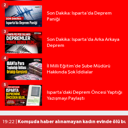
2
Son Dakika: Isparta’da Deprem
Paniği
3
Son Dakika: Isparta’da Arka Arkaya
Deprem
4
İl Milli Eğitim’de Şube Müdürü
Hakkında Şok İddialar
5
Yığılca'da kardeşler arasındaki silahlı kavgada 
13:00 |
Isparta’daki Deprem Öncesi Yaptığı
Yazışmayı Paylaştı
Tur teknesi çalışanlarının birbirine girdiği kavga
12:48 |
MOTOSİKLETLE ÇARPIŞAN OTOMOBİL GÜL HEYKE
02:26 |
Alzheimer Hastası Adamdan Saatlerdir Haber A
20:12 |
Komşuda haber alınamayan kadın evinde ölü bu
19:22 |