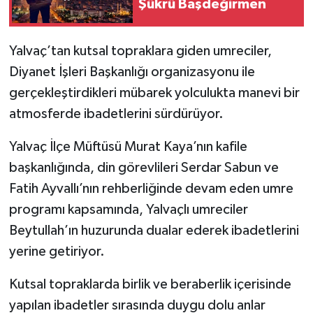
Şükrü Başdeğirmen
Tarihi Yapılarımız
Yalvaç’tan kutsal topraklara giden umreciler,
Teknoloji
Diyanet İşleri Başkanlığı organizasyonu ile
gerçekleştirdikleri mübarek yolculukta manevi bir
Türkiye
atmosferde ibadetlerini sürdürüyor.
Yerel
Yalvaç İlçe Müftüsü Murat Kaya’nın kafile
başkanlığında, din görevlileri Serdar Sabun ve
İletişim
Fatih Ayvallı’nın rehberliğinde devam eden umre
programı kapsamında, Yalvaçlı umreciler
Künye
Beytullah’ın huzurunda dualar ederek ibadetlerini
yerine getiriyor.
Kutsal topraklarda birlik ve beraberlik içerisinde
yapılan ibadetler sırasında duygu dolu anlar