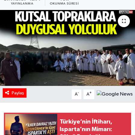
YAYINLANMA
OKUNMA SÜRESI
HABERDE İNSAN
İlginç
KÜLTÜR SANAT
MAGAZİN
Oyun
POLİTİKA
Paylaş
-
+
A
A
RESMİ İLANLAR
SAĞLIK
Türkiye’nin İftiharı,
Isparta’nın Mimarı:
Spor