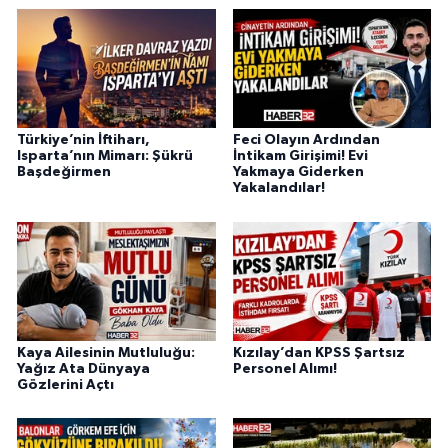
Türkiye’nin İftiharı,
Feci Olayın Ardından
Isparta’nın Mimarı: Şükrü
İntikam Girişimi! Evi
Başdeğirmen
Yakmaya Giderken
Yakalandılar!
Kaya Ailesinin Mutluluğu:
Kızılay’dan KPSS Şartsız
Yağız Ata Dünyaya
Personel Alımı!
Gözlerini Açtı