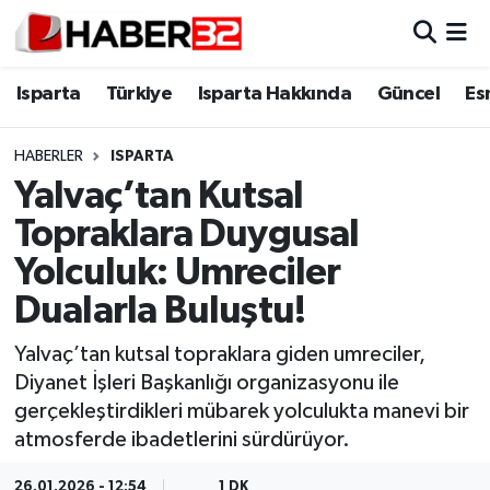
Isparta
Isparta Nöbetçi Eczaneler
Isparta
Türkiye
Isparta Hakkında
Güncel
Es
Isparta Hakkında
Isparta Hava Durumu
HABERLER
ISPARTA
Yalvaç’tan Kutsal
Esnaf Diyor ki;
Isparta Trafik Yoğunluk Haritası
Topraklara Duygusal
ASAYİŞ
Süper Lig Puan Durumu ve Fikstür
Yolculuk: Umreciler
Dualarla Buluştu!
BİLİM VE TEKNOLOJİ
Tüm Manşetler
Yalvaç’tan kutsal topraklara giden umreciler,
EĞİTİM
Son Dakika Haberleri
Diyanet İşleri Başkanlığı organizasyonu ile
gerçekleştirdikleri mübarek yolculukta manevi bir
GENEL
Haber Arşivi
atmosferde ibadetlerini sürdürüyor.
Güncel
26.01.2026 - 12:54
1 DK