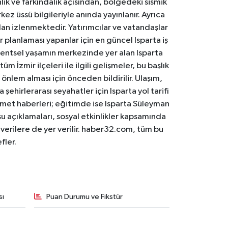
lik ve farkındalık açısından, bölgedeki sismik
ez üssü bilgileriyle anında yayınlanır. Ayrıca
an izlenmektedir. Yatırımcılar ve vatandaşlar
er planlaması yapanlar için en güncel Isparta iş
. Kentsel yaşamın merkezinde yer alan Isparta
m İzmir ilçeleri ile ilgili gelişmeler, bu başlık
 önlem alması için önceden bildirilir. Ulaşım,
 şehirlerarası seyahatler için Isparta yol tarifi
 hizmet haberleri; eğitimde ise Isparta Süleyman
osu açıklamaları, sosyal etkinlikler kapsamında
n verilere de yer verilir. haber32.com, tüm bu
fler.
sı
Puan Durumu ve Fikstür