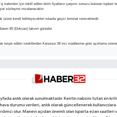
 bu iş kalemleri için teklif edilen birim fiyatların çarpımı sonucu bulunan toplam b
 fiyat sözleşme imzalanacaktır.
ak üzere kendi belirleyecekleri tutarda geçici teminat vereceklerdir.
n itibaren 90 (Doksan) takvim günüdür.
rak tespit edilen isteklilerden Kanunun 38 inci maddesine göre açıklama istene
yfada anlık olarak sunulmaktadır. Kentin nabzını tutan en kriti
va durumu verileri, anlık olarak güncellenerek kullanıcılara
dımcı olur. Manevi açıdan önemli olan Isparta ezan saatleri ve