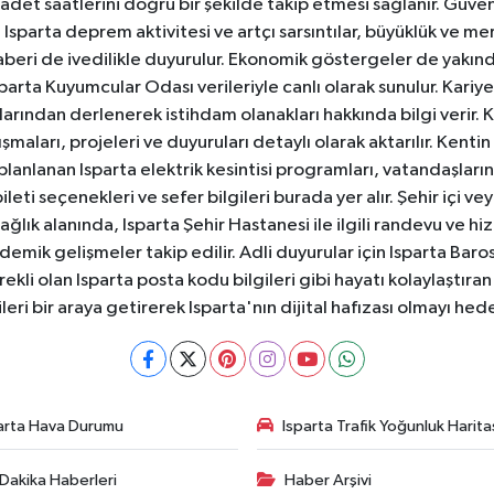
badet saatlerini doğru bir şekilde takip etmesi sağlanır. Güven
sparta deprem aktivitesi ve artçı sarsıntılar, büyüklük ve merk
aberi de ivedilikle duyurulur. Ekonomik göstergeler de yakınd
 Isparta Kuyumcular Odası verileriyle canlı olarak sunulur. Kariy
anlarından derlenerek istihdam olanakları hakkında bilgi verir
aları, projeleri ve duyuruları detaylı olarak aktarılır. Kentin tü
 planlanan Isparta elektrik kesintisi programları, vatandaşların
ti seçenekleri ve sefer bilgileri burada yer alır. Şehir içi veya
 Sağlık alanında, Isparta Şehir Hastanesi ile ilgili randevu ve
ademik gelişmeler takip edilir. Adli duyurular için Isparta Bar
ekli olan Isparta posta kodu bilgileri gibi hayatı kolaylaştıra
ileri bir araya getirerek Isparta'nın dijital hafızası olmayı hede
arta Hava Durumu
Isparta Trafik Yoğunluk Harita
Dakika Haberleri
Haber Arşivi