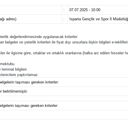
:
07.07.2025 - 10:00
cağı adres)
:
Isparta Gençlik ve Spor İl Müdürlüğ
yeterlik değerlendirmesinde uygulanacak kriterler:
an belgeler ve yeterlik kriterleri ile fiyat dışı unsurlara ilişkin bilgileri e-tek
ler ile ilgisine göre, ortaklar ve ortaklık oranlarına (halka arz edilen hisseler ha
f mektubu.
teminat bilgileri.
lenicilere yaptırılamaz.
elgelerin taşıması gereken kriterler:
 belirtilmemiştir.
elgelerin taşıması gereken kriterler: