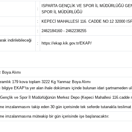
ISPARTA GENÇLİK VE SPOR İL MÜDÜRLÜĞÜ GEN
:
SPOR İL MÜDÜRLÜĞÜ
:
KEPECİ MAHALLESİ 116. CADDE NO:12 32000 I
:
2462184160 - 2462238255
ak indirilebileceği
:
https://ekap.kik.gov.tr/EKAP/
 Boya Alımı
gramlık 179 kova toplam 3222 Kg Yanmaz Boya Alımı
lı bilgiye EKAP’ta yer alan ihale dokümanı içinde bulunan idari şartnameden ulaş
 Gençlik ve Spor İl Müdürlüğünün Merkez Depo (Kepeci Mahallesi 116.cadde 
e imzalanmasını takip eden 30 gün içerisinde tek seferde tutanakla teslimat a
e imzalanmasına müteakip bir gün içerisinde işe başlanacaktır.