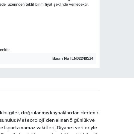
edel üzerinden teklif birim fiyat şeklinde verilecektir.
cektir.
Basın No ILN02249534
k bilgiler, doğrulanmış kaynaklardan derlenir.
 sunulur. Meteoroloji'den alınan 5 günlük ve
 Isparta namaz vakitleri, Diyanet verileriyle