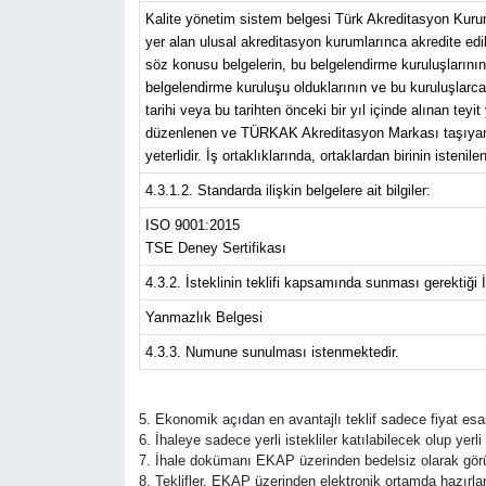
Kalite yönetim sistem belgesi Türk Akreditasyon Kuru
yer alan ulusal akreditasyon kurumlarınca akredite edil
söz konusu belgelerin, bu belgelendirme kuruluşlarını
belgelendirme kuruluşu olduklarının ve bu kuruluşlarca
tarihi veya bu tarihten önceki bir yıl içinde alınan tey
düzenlenen ve TÜRKAK Akreditasyon Markası taşıyan bel
yeterlidir. İş ortaklıklarında, ortaklardan birinin istenilen
4.3.1.2. Standarda ilişkin belgelere ait bilgiler:
ISO 9001:2015
TSE Deney Sertifikası
4.3.2. İsteklinin teklifi kapsamında sunması gerektiği 
Yanmazlık Belgesi
4.3.3. Numune sunulması istenmektedir.
5. Ekonomik açıdan en avantajlı teklif sadece fiyat esas
6. İhaleye sadece yerli istekliler katılabilecek olup yer
7. İhale dokümanı EKAP üzerinden bedelsiz olarak görüle
8. Teklifler, EKAP üzerinden elektronik ortamda hazırland