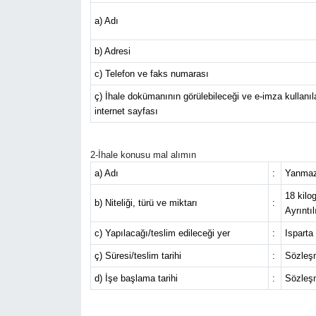
a) Adı
HABERDE İNSAN
b) Adresi
İlginç
c) Telefon ve faks numarası
KÜLTÜR SANAT
ç) İhale dokümanının görülebileceği ve e-imza kullanılar
internet sayfası
MAGAZİN
2-İhale konusu mal alımın
Oyun
a) Adı
:
Yanmaz
18 kilo
b) Niteliği, türü ve miktarı
:
POLİTİKA
Ayrıntı
c) Yapılacağı/teslim edileceği yer
:
Isparta
RESMİ İLANLAR
ç) Süresi/teslim tarihi
:
Sözleşm
SAĞLIK
d) İşe başlama tarihi
:
Sözleşm
Spor