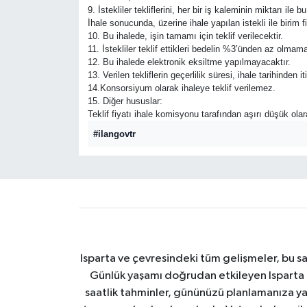
9. İstekliler tekliflerini, her bir iş kaleminin miktarı ile
İhale sonucunda, üzerine ihale yapılan istekli ile birim
10. Bu ihalede, işin tamamı için teklif verilecektir.
11. İstekliler teklif ettikleri bedelin %3’ünden az olmam
12. Bu ihalede elektronik eksiltme yapılmayacaktır.
13. Verilen tekliflerin geçerlilik süresi, ihale tarihinde
14.Konsorsiyum olarak ihaleye teklif verilemez.
15. Diğer hususlar:
Teklif fiyatı ihale komisyonu tarafından aşırı düşük ola
#ilangovtr
Isparta ve çevresindeki tüm gelişmeler, bu sa
Günlük yaşamı doğrudan etkileyen Isparta ha
saatlik tahminler, gününüzü planlamanıza yar