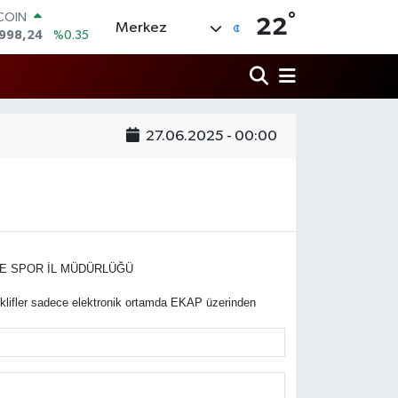
°
TCOIN
22
Merkez
.998,24
%0.35
LAR
,7436
%0.18
RO
,2510
%0.32
RLİN
27.06.2025 - 00:00
4811
%0.38
AM ALTIN
60.55
%0.03
T100
779
%-14
VE SPOR İL MÜDÜRLÜĞÜ
klifler sadece elektronik ortamda EKAP üzerinden