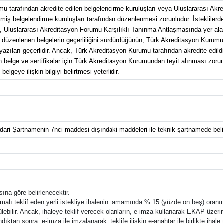
mu tarafından akredite edilen belgelendirme kuruluşları veya Uluslararası Ak
miş belgelendirme kuruluşları tarafından düzenlenmesi zorunludur. İsteklilerden
n, Uluslararası Akreditasyon Forumu Karşılıklı Tanınma Antlaşmasında yer ala
 düzenlenen belgelerin geçerliliğini sürdürdüğünün, Türk Akreditasyon Kurumunda
it yazıları geçerlidir. Ancak, Türk Akreditasyon Kurumu tarafından akredite edil
ge ve sertifikalar için Türk Akreditasyon Kurumundan teyit alınması zorunlu 
 belgeye ilişkin bilgiyi belirtmesi yeterlidir.
İdari Şartnamenin 7nci maddesi dışındaki maddeleri ile teknik şartnamede belir
ına göre belirlenecektir.
li malı teklif eden yerli istekliye ihalenin tamamında % 15 (yüzde on beş) oranı
bilir. Ancak, ihaleye teklif verecek olanların, e-imza kullanarak EKAP üzerin
ıktan sonra, e-imza ile imzalanarak, teklife ilişkin e-anahtar ile birlikte ihal