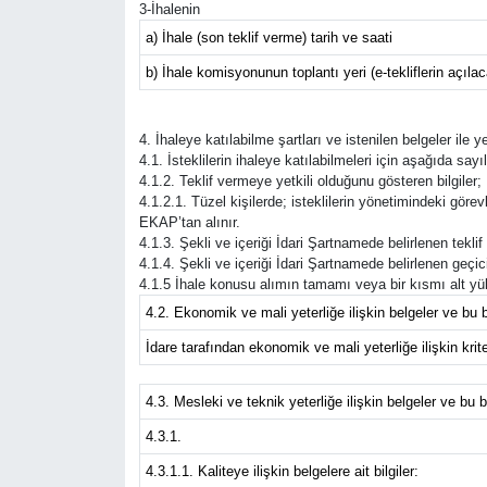
3-İhalenin
a) İhale (son teklif verme) tarih ve saati
Tarihi Yapılarımız
b) İhale komisyonunun toplantı yeri (e-tekliflerin açıla
Teknoloji
4. İhaleye katılabilme şartları ve istenilen belgeler ile 
Türkiye
4.1. İsteklilerin ihaleye katılabilmeleri için aşağıda sayıl
4.1.2. Teklif vermeye yetkili olduğunu gösteren bilgiler;
4.1.2.1. Tüzel kişilerde; isteklilerin yönetimindeki görevli
Yerel
EKAP’tan alınır.
4.1.3. Şekli ve içeriği İdari Şartnamede belirlenen tekli
4.1.4. Şekli ve içeriği İdari Şartnamede belirlenen geçici 
İletişim
4.1.5 İhale konusu alımın tamamı veya bir kısmı alt yük
4.2. Ekonomik ve mali yeterliğe ilişkin belgeler ve bu b
Künye
İdare tarafından ekonomik ve mali yeterliğe ilişkin kriter
4.3. Mesleki ve teknik yeterliğe ilişkin belgeler ve bu b
4.3.1.
4.3.1.1. Kaliteye ilişkin belgelere ait bilgiler: