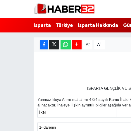
Isparta
Isparta Nöbetçi Eczaneler
Isparta
Türkiye
Isparta Hakkında
Gü
Isparta Hakkında
Isparta Hava Durumu
-
+
A
A
Esnaf Diyor ki;
Isparta Trafik Yoğunluk Haritası
ASAYİŞ
Süper Lig Puan Durumu ve Fikstür
BİLİM VE TEKNOLOJİ
Tüm Manşetler
ISPARTA GENÇLİK VE 
EĞİTİM
Son Dakika Haberleri
Yanmaz Boya Alımı mal alımı 4734 sayılı Kamu İhale Ka
alınacaktır. İhaleye ilişkin ayrıntılı bilgiler aşağıda yer 
GENEL
Haber Arşivi
İKN
:
Güncel
1-İdarenin