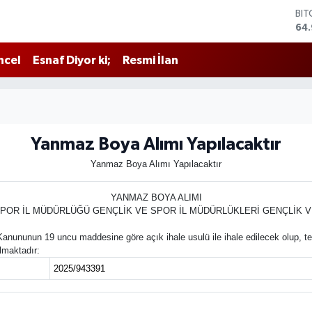
BI
64
DO
47
ncel
Esnaf Diyor ki;
Resmi İlan
EU
55
STE
64,
GR
66
Yanmaz Boya Alımı Yapılacaktır
BİS
Yanmaz Boya Alımı Yapılacaktır
13.
YANMAZ BOYA ALIMI
SPOR İL MÜDÜRLÜĞÜ GENÇLİK VE SPOR İL MÜDÜRLÜKLERİ GENÇLİK 
nununun 19 uncu maddesine göre açık ihale usulü ile ihale edilecek olup, te
almaktadır:
2025/943391