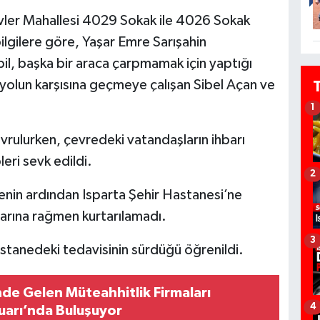
evler Mahallesi 4029 Sokak ile 4026 Sokak
ilgilere göre, Yaşar Emre Sarışahin
il, başka bir araca çarpmamak için yaptığı
yolun karşısına geçmeye çalışan Sibel Açan ve
1
vrulurken, çevredeki vatandaşların ihbarı
leri sevk edildi.
2
lenin ardından Isparta Şehir Hastanesi’ne
larına rağmen kurtarılamadı.
3
stanedeki tedavisinin sürdüğü öğrenildi.
nde Gelen Müteahhitlik Firmaları
4
arı’nda Buluşuyor