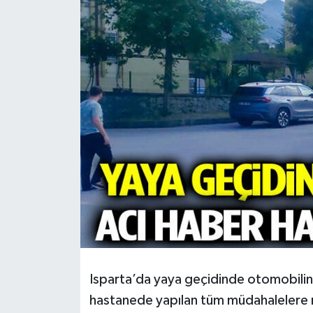
HABERDE İNSAN
İlginç
KÜLTÜR SANAT
MAGAZİN
Oyun
POLİTİKA
RESMİ İLANLAR
SAĞLIK
Isparta’da yaya geçidinde otomobilin ç
hastanede yapılan tüm müdahalelere 
Spor