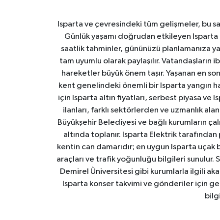
Isparta ve çevresindeki tüm gelişmeler, bu sa
Günlük yaşamı doğrudan etkileyen Isparta ha
saatlik tahminler, gününüzü planlamanıza yar
tam uyumlu olarak paylaşılır. Vatandaşların i
hareketler büyük önem taşır. Yaşanan en son I
kent genelindeki önemli bir Isparta yangın h
için Isparta altın fiyatları, serbest piyasa ve
ilanları, farklı sektörlerden ve uzmanlık al
Büyükşehir Belediyesi ve bağlı kurumların çalışm
altında toplanır. Isparta Elektrik tarafından
kentin can damarıdır; en uygun Isparta uçak bile
araçları ve trafik yoğunluğu bilgileri sunulur.
Demirel Üniversitesi gibi kurumlarla ilgili ak
Isparta konser takvimi ve gönderiler için ger
bilg