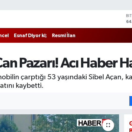
BI
64
DO
47
ncel
Esnaf Diyor ki;
Resmi İlan
EU
55
ST
64
an Pazarı! Acı Haber 
GR
65
Bİ
bilin çarptığı 53 yaşındaki Sibel Açan, ka
13
ını kaybetti.