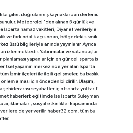
k bilgiler, doğrulanmış kaynaklardan derlenir.
 sunulur. Meteoroloji'den alınan 5 günlük ve
 Isparta namaz vakitleri, Diyanet verileriyle
lik ve farkındalık açısından, bölgedeki sismik
ez üssü bilgileriyle anında yayınlanır. Ayrıca
an izlenmektedir. Yatırımcılar ve vatandaşlar
er planlaması yapanlar için en güncel Isparta iş
. Kentsel yaşamın merkezinde yer alan Isparta
m İzmir ilçeleri ile ilgili gelişmeler, bu başlık
 önlem alması için önceden bildirilir. Ulaşım,
 şehirlerarası seyahatler için Isparta yol tarifi
 hizmet haberleri; eğitimde ise Isparta Süleyman
osu açıklamaları, sosyal etkinlikler kapsamında
n verilere de yer verilir. haber32.com, tüm bu
fler.