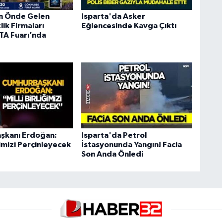
ın Önde Gelen
Isparta'da Asker
ik Firmaları
Eğlencesinde Kavga Çıktı
A Fuarı’nda
şkanı Erdoğan:
Isparta'da Petrol
iğimizi Perçinleyecek
İstasyonunda Yangın! Facia
Son Anda Önledi