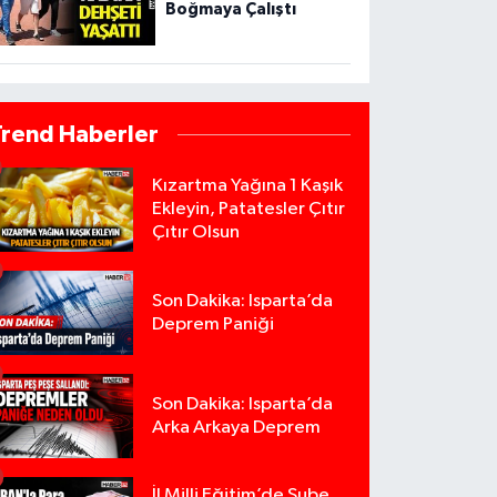
Boğmaya Çalıştı
Trend Haberler
Kızartma Yağına 1 Kaşık
Ekleyin, Patatesler Çıtır
Çıtır Olsun
Son Dakika: Isparta’da
Deprem Paniği
Son Dakika: Isparta’da
Arka Arkaya Deprem
İl Milli Eğitim’de Şube