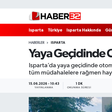
Isparta
Isparta Nöbetçi Eczaneler
Isparta
Türkiye
Isparta Hakkında
Gü
Isparta Hakkında
Isparta Hava Durumu
HABERLER
ISPARTA
Esnaf Diyor ki;
Isparta Trafik Yoğunluk Haritası
Yaya Geçidinde C
ASAYİŞ
Süper Lig Puan Durumu ve Fikstür
Isparta’da yaya geçidinde otomo
BİLİM VE TEKNOLOJİ
Tüm Manşetler
tüm müdahalelere rağmen hayat
EĞİTİM
Son Dakika Haberleri
15.06.2026 - 10:43
1 DK
YAYINLANMA
OKUNMA SÜRESI
GENEL
Haber Arşivi
Güncel