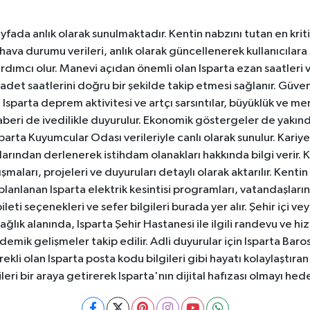
yfada anlık olarak sunulmaktadır. Kentin nabzını tutan en kriti
va durumu verileri, anlık olarak güncellenerek kullanıcılara
dımcı olur. Manevi açıdan önemli olan Isparta ezan saatleri ve
badet saatlerini doğru bir şekilde takip etmesi sağlanır. Güven
sparta deprem aktivitesi ve artçı sarsıntılar, büyüklük ve merk
aberi de ivedilikle duyurulur. Ekonomik göstergeler de yakınd
 Isparta Kuyumcular Odası verileriyle canlı olarak sunulur. Kariy
anlarından derlenerek istihdam olanakları hakkında bilgi verir
aları, projeleri ve duyuruları detaylı olarak aktarılır. Kentin tü
 planlanan Isparta elektrik kesintisi programları, vatandaşların
ti seçenekleri ve sefer bilgileri burada yer alır. Şehir içi veya
 Sağlık alanında, Isparta Şehir Hastanesi ile ilgili randevu ve
ademik gelişmeler takip edilir. Adli duyurular için Isparta Bar
ekli olan Isparta posta kodu bilgileri gibi hayatı kolaylaştıra
ileri bir araya getirerek Isparta'nın dijital hafızası olmayı hede