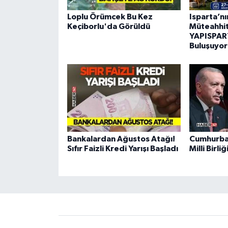
Loplu Örümcek Bu Kez
Isparta’n
Keçiborlu'da Görüldü
Müteahhitl
YAPISPART
Buluşuyor
Bankalardan Ağustos Atağı!
Cumhurba
Sıfır Faizli Kredi Yarışı Başladı
Milli Birl