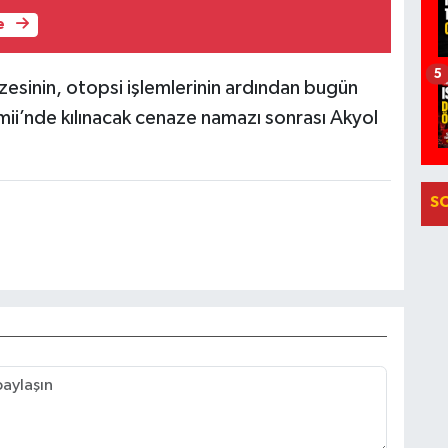
e
5
esinin, otopsi işlemlerinin ardından bugün
ii’nde kılınacak cenaze namazı sonrası Akyol
S