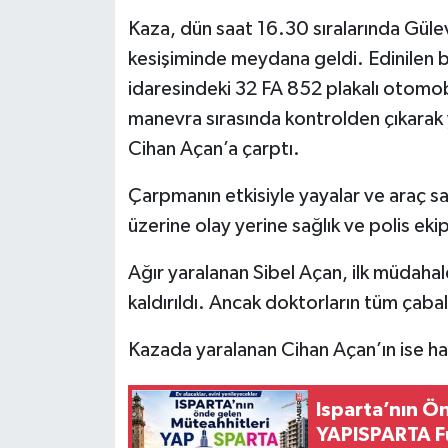
Kaza, dün saat 16.30 sıralarında Gül
Tarihi Yapılarımız
kesişiminde meydana geldi. Edinilen b
idaresindeki 32 FA 852 plakalı otomob
Teknoloji
manevra sırasında kontrolden çıkarak 
Cihan Açan’a çarptı.
Türkiye
Çarpmanın etkisiyle yayalar ve araç sa
Yerel
üzerine olay yerine sağlık ve polis ekip
İletişim
Ağır yaralanan Sibel Açan, ilk müdaha
kaldırıldı. Ancak doktorların tüm çaba
Künye
Kazada yaralanan Cihan Açan’ın ise ha
Isparta’nın Ö
YAPISPARTA Fu