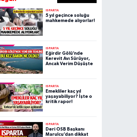
ISPARTA
5 yıl geçince soluğu
mahkemede alıyorlar!
ISPARTA
Eğirdir Gölü’nde
Kerevit Avı Sürüyor,
Ancak Verim Düşüşte
ISPARTA
Emekliler kaç yıl
yaşayabiliyor? İşte o
kritik rapor!
ISPARTA
Deri OSB Başkanı
Marulcu’dan dikkat