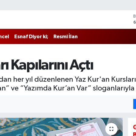
B
6
4
ncel
Esnaf Diyor ki;
Resmi İlan
5
S
6
ı Kapılarını Açtı
G
6
B
ndan her yıl düzenlenen Yaz Kur'an Kursları 
1
” ve “Yazımda Kur’an Var” sloganlarıyla 