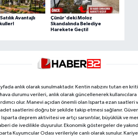
atılık Avantajlı
Çünür'deki Moloz
uller!
Skandalında Belediye
Harekete Geçti!
yfada anlık olarak sunulmaktadır. Kentin nabzını tutan en kriti
va durumu verileri, anlık olarak güncellenerek kullanıcılara
dımcı olur. Manevi açıdan önemli olan Isparta ezan saatleri ve
badet saatlerini doğru bir şekilde takip etmesi sağlanır. Güven
sparta deprem aktivitesi ve artçı sarsıntılar, büyüklük ve merk
aberi de ivedilikle duyurulur. Ekonomik göstergeler de yakınd
 Isparta Kuyumcular Odası verileriyle canlı olarak sunulur. Kariy