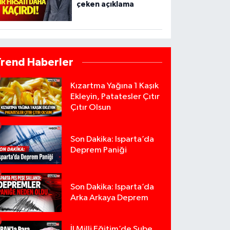
çeken açıklama
Trend Haberler
Kızartma Yağına 1 Kaşık
Ekleyin, Patatesler Çıtır
Çıtır Olsun
Son Dakika: Isparta’da
Deprem Paniği
Son Dakika: Isparta’da
Arka Arkaya Deprem
İl Milli Eğitim’de Şube