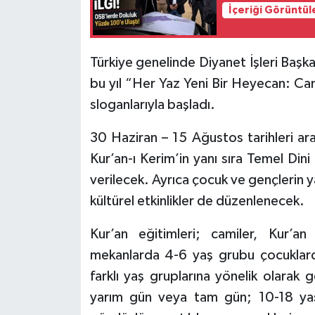
İçeriği Görüntül
Tarihi Yapılarımız
Türkiye genelinde Diyanet İşleri Başkan
Teknoloji
bu yıl “Her Yaz Yeni Bir Heyecan: Ca
sloganlarıyla başladı.
Türkiye
30 Haziran – 15 Ağustos tarihleri ar
Yerel
Kur’an-ı Kerim’in yanı sıra Temel Dini 
İletişim
verilecek. Ayrıca çocuk ve gençlerin yaz
kültürel etkinlikler de düzenlenecek.
Künye
Kur’an eğitimleri; camiler, Kur’an 
mekanlarda 4-6 yaş grubu çocuklard
farklı yaş gruplarına yönelik olarak 
yarım gün veya tam gün; 10-18 yaş a