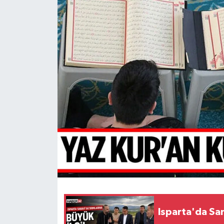
HABERDE İNSAN
İlginç
KÜLTÜR SANAT
MAGAZİN
Oyun
POLİTİKA
RESMİ İLANLAR
SAĞLIK
Isparta'da San
Spor