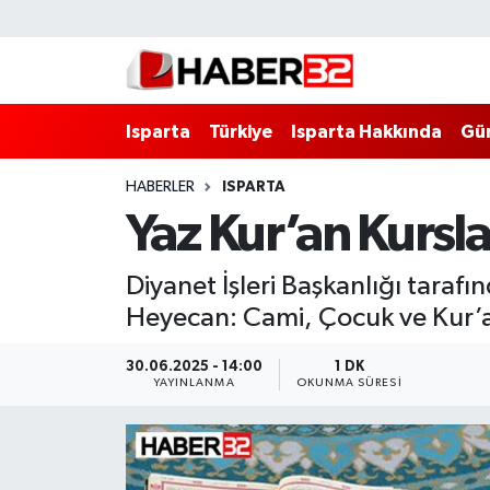
Isparta
Isparta Nöbetçi Eczaneler
Isparta
Türkiye
Isparta Hakkında
Gü
Isparta Hakkında
Isparta Hava Durumu
HABERLER
ISPARTA
Esnaf Diyor ki;
Isparta Trafik Yoğunluk Haritası
Yaz Kur’an Kurslar
ASAYİŞ
Süper Lig Puan Durumu ve Fikstür
Diyanet İşleri Başkanlığı tarafı
BİLİM VE TEKNOLOJİ
Tüm Manşetler
Heyecan: Cami, Çocuk ve Kur’an
EĞİTİM
Son Dakika Haberleri
30.06.2025 - 14:00
1 DK
YAYINLANMA
OKUNMA SÜRESI
GENEL
Haber Arşivi
Güncel