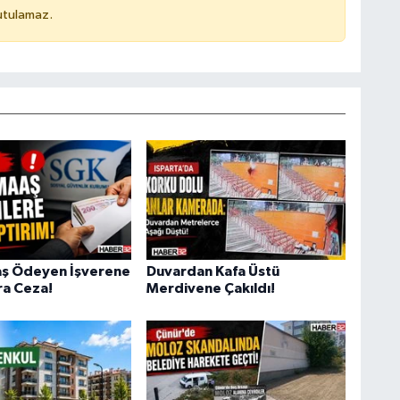
utulamaz.
aş Ödeyen İşverene
Duvardan Kafa Üstü
ra Ceza!
Merdivene Çakıldı!