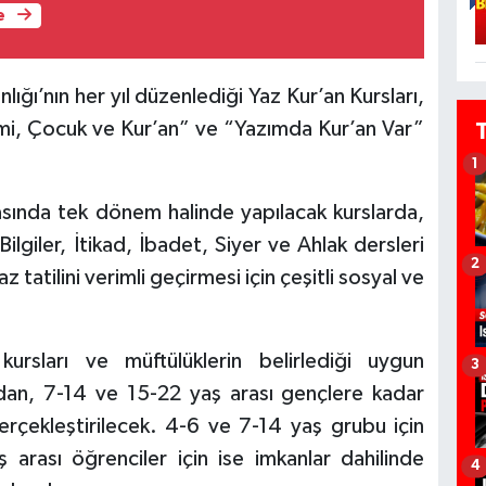
e
lığı’nın her yıl düzenlediği Yaz Kur’an Kursları,
mi, Çocuk ve Kur’an” ve “Yazımda Kur’an Var”
1
asında tek dönem halinde yapılacak kurslarda,
Bilgiler, İtikad, İbadet, Siyer ve Ahlak dersleri
2
 tatilini verimli geçirmesi için çeşitli sosyal ve
kursları ve müftülüklerin belirlediği uygun
3
an, 7-14 ve 15-22 yaş arası gençlere kadar
gerçekleştirilecek. 4-6 ve 7-14 yaş grubu için
rası öğrenciler için ise imkanlar dahilinde
4