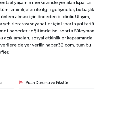
. Kentsel yaşamın merkezinde yer alan Isparta
m İzmir ilçeleri ile ilgili gelişmeler, bu başlık
 önlem alması için önceden bildirilir. Ulaşım,
 şehirlerarası seyahatler için Isparta yol tarifi
 hizmet haberleri; eğitimde ise Isparta Süleyman
osu açıklamaları, sosyal etkinlikler kapsamında
n verilere de yer verilir. haber32.com, tüm bu
fler.
sı
Puan Durumu ve Fikstür