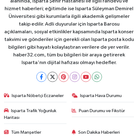
alanında, Isparta Şehir Hastanesi ile ilgili randevu ve
hizmet haberleri; eğitimde ise Isparta Süleyman Demirel
Üniversitesi gibi kurumlarla ilgili akademik gelişmeler
takip edilir. Adli duyurular için Isparta Barosu
açıklamaları, sosyal etkinlikler kapsamında Isparta konser
takvimi ve gönderiler için gerekli olan Isparta posta kodu
bilgileri gibi hayatı kolaylaştıran verilere de yer verilir.
haber32.com, tüm bu bilgileri bir araya getirerek
Isparta'nın dijital hafızası olmayı hedefler.
Isparta Nöbetçi Eczaneler
Isparta Hava Durumu
Isparta Trafik Yoğunluk
Puan Durumu ve Fikstür
Haritası
Tüm Manşetler
Son Dakika Haberleri