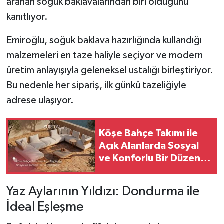
aranan soğuk baklavalarından biri olduğunu
kanıtlıyor.
Emiroğlu, soğuk baklava hazırlığında kullandığı
malzemeleri en taze haliyle seçiyor ve modern
üretim anlayışıyla geleneksel ustalığı birleştiriyor.
Bu nedenle her sipariş, ilk günkü tazeliğiyle
adrese ulaşıyor.
Köşe Bahçe Takımı ile
Açık Alanlarda Sosyal
ve Konforlu Bir Düzen
Kurun
Yaz Aylarının Yıldızı: Dondurma ile
İdeal Eşleşme