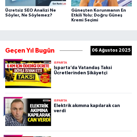
Ücretsiz SEO Analizi Ne
Güneşten Korunmanın En
Söyler, Ne Söylemez?
Etkili Yolu: Doğru Güneş
Kremi Seçimi
Geçen Yıl Bugün
06 Ağustos 2025
ISPARTA
Isparta’da Vatandaş Taksi
Ücretlerinden Şikâyetçi
ISPARTA
Elektrik akımına kapılarak can
verdi