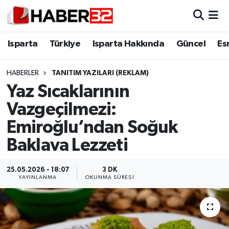
Isparta
Isparta Nöbetçi Eczaneler
Isparta
Türkiye
Isparta Hakkında
Güncel
Es
Isparta Hakkında
Isparta Hava Durumu
HABERLER
TANITIM YAZILARI (REKLAM)
Yaz Sıcaklarının
Esnaf Diyor ki;
Isparta Trafik Yoğunluk Haritası
Vazgeçilmezi:
ASAYİŞ
Süper Lig Puan Durumu ve Fikstür
Emiroğlu’ndan Soğuk
Baklava Lezzeti
BİLİM VE TEKNOLOJİ
Tüm Manşetler
EĞİTİM
Son Dakika Haberleri
25.05.2026 - 18:07
3 DK
YAYINLANMA
OKUNMA SÜRESI
GENEL
Haber Arşivi
Güncel