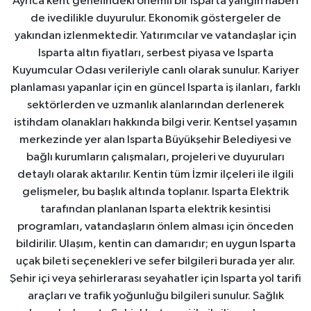
Ayrıca kent genelindeki önemli bir Isparta yangın haberi
de ivedilikle duyurulur. Ekonomik göstergeler de
yakından izlenmektedir. Yatırımcılar ve vatandaşlar için
Isparta altın fiyatları, serbest piyasa ve Isparta
Kuyumcular Odası verileriyle canlı olarak sunulur. Kariyer
planlaması yapanlar için en güncel Isparta iş ilanları, farklı
sektörlerden ve uzmanlık alanlarından derlenerek
istihdam olanakları hakkında bilgi verir. Kentsel yaşamın
merkezinde yer alan Isparta Büyükşehir Belediyesi ve
bağlı kurumların çalışmaları, projeleri ve duyuruları
detaylı olarak aktarılır. Kentin tüm İzmir ilçeleri ile ilgili
gelişmeler, bu başlık altında toplanır. Isparta Elektrik
tarafından planlanan Isparta elektrik kesintisi
programları, vatandaşların önlem alması için önceden
bildirilir. Ulaşım, kentin can damarıdır; en uygun Isparta
uçak bileti seçenekleri ve sefer bilgileri burada yer alır.
Şehir içi veya şehirlerarası seyahatler için Isparta yol tarifi
araçları ve trafik yoğunluğu bilgileri sunulur. Sağlık