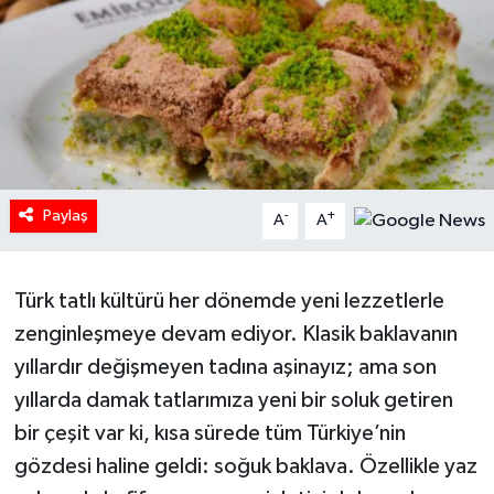
HABERDE İNSAN
İlginç
KÜLTÜR SANAT
MAGAZİN
Paylaş
-
+
A
A
Oyun
Türk tatlı kültürü her dönemde yeni lezzetlerle
POLİTİKA
zenginleşmeye devam ediyor. Klasik baklavanın
yıllardır değişmeyen tadına aşinayız; ama son
RESMİ İLANLAR
yıllarda damak tatlarımıza yeni bir soluk getiren
bir çeşit var ki, kısa sürede tüm Türkiye’nin
SAĞLIK
gözdesi haline geldi: soğuk baklava. Özellikle yaz
Spor