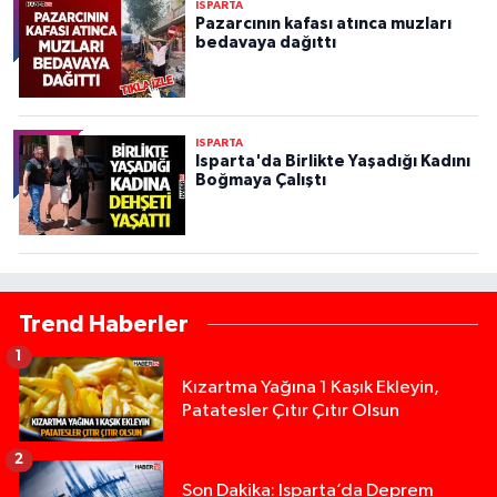
ISPARTA
Pazarcının kafası atınca muzları
bedavaya dağıttı
ISPARTA
Isparta'da Birlikte Yaşadığı Kadını
Boğmaya Çalıştı
Trend Haberler
1
Kızartma Yağına 1 Kaşık Ekleyin,
Patatesler Çıtır Çıtır Olsun
2
Son Dakika: Isparta’da Deprem