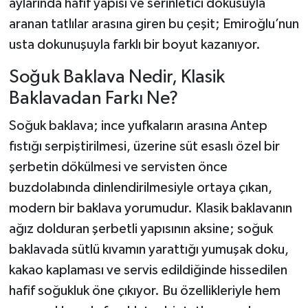
aylarında hafif yapısı ve serinletici dokusuyla
aranan tatlılar arasına giren bu çeşit; Emiroğlu’nun
Tarihi Yapılarımız
usta dokunuşuyla farklı bir boyut kazanıyor.
Teknoloji
Soğuk Baklava Nedir, Klasik
Baklavadan Farkı Ne?
Türkiye
Soğuk baklava; ince yufkaların arasına Antep
Yerel
fıstığı serpiştirilmesi, üzerine süt esaslı özel bir
şerbetin dökülmesi ve servisten önce
İletişim
buzdolabında dinlendirilmesiyle ortaya çıkan,
modern bir baklava yorumudur. Klasik baklavanın
Künye
ağız dolduran şerbetli yapısının aksine; soğuk
baklavada sütlü kıvamın yarattığı yumuşak doku,
kakao kaplaması ve servis edildiğinde hissedilen
hafif soğukluk öne çıkıyor. Bu özellikleriyle hem