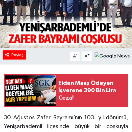
HABERDE İNSAN
İlginç
KÜLTÜR SANAT
Paylaş
MAGAZİN
-
+
A
A
Oyun
Elden Maaş Ödeyen
POLİTİKA
İşverene 390 Bin Lira
Ceza!
RESMİ İLANLAR
SAĞLIK
30 Ağustos Zafer Bayramı’nın 103. yıl dönümü,
Yenişarbademli ilçesinde büyük bir coşkuyla
Spor