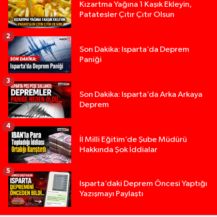
Kızartma Yağına 1 Kaşık Ekleyin,
Patatesler Çıtır Çıtır Olsun
2
Son Dakika: Isparta’da Deprem
Paniği
3
Son Dakika: Isparta’da Arka Arkaya
Deprem
4
İl Milli Eğitim’de Şube Müdürü
Hakkında Şok İddialar
5
Yığılca'da kardeşler arasındaki silahlı kavgada 
13:00 |
Isparta’daki Deprem Öncesi Yaptığı
Yazışmayı Paylaştı
Tur teknesi çalışanlarının birbirine girdiği kavga
12:48 |
MOTOSİKLETLE ÇARPIŞAN OTOMOBİL GÜL HEYKE
02:26 |