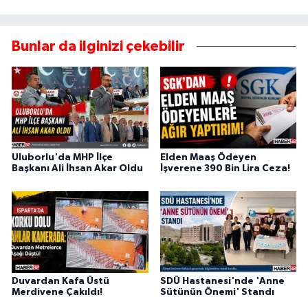
Bunlar da ilginizi çekebilir
Uluborlu'da MHP İlçe
Elden Maaş Ödeyen
Başkanı Ali İhsan Akar Oldu
İşverene 390 Bin Lira Ceza!
Duvardan Kafa Üstü
SDÜ Hastanesi'nde 'Anne
Merdivene Çakıldı!
Sütünün Önemi' Standı