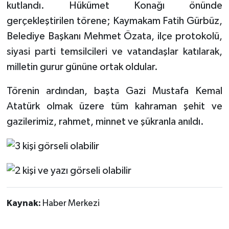
kutlandı. Hükümet Konağı önünde
gerçekleştirilen törene; Kaymakam Fatih Gürbüz,
Tarihi Yapılarımız
Belediye Başkanı Mehmet Özata, ilçe protokolü,
Teknoloji
siyasi parti temsilcileri ve vatandaşlar katılarak,
milletin gurur gününe ortak oldular.
Türkiye
Törenin ardından, başta Gazi Mustafa Kemal
Yerel
Atatürk olmak üzere tüm kahraman şehit ve
gazilerimiz, rahmet, minnet ve şükranla anıldı.
İletişim
Künye
Kaynak:
Haber Merkezi