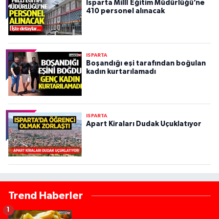
Isparta Millİ Eğitim Müdürlüğü’ne
410 personel alınacak
ISPARTA
Boşandığı eşi tarafından boğulan
kadın kurtarılamadı
ISPARTA
Apart Kiraları Dudak Uçuklatıyor
Trend Haberler
1