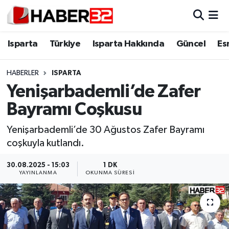
Isparta
Isparta Nöbetçi Eczaneler
Isparta
Türkiye
Isparta Hakkında
Güncel
Es
Isparta Hakkında
Isparta Hava Durumu
HABERLER
ISPARTA
Yenişarbademli’de Zafer
Esnaf Diyor ki;
Isparta Trafik Yoğunluk Haritası
Bayramı Coşkusu
ASAYİŞ
Süper Lig Puan Durumu ve Fikstür
Yenişarbademli’de 30 Ağustos Zafer Bayramı
coşkuyla kutlandı.
BİLİM VE TEKNOLOJİ
Tüm Manşetler
30.08.2025 - 15:03
1 DK
EĞİTİM
Son Dakika Haberleri
YAYINLANMA
OKUNMA SÜRESI
GENEL
Haber Arşivi
Güncel