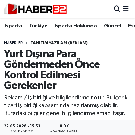
Isparta
Isparta Nöbetçi Eczaneler
Isparta
Türkiye
Isparta Hakkında
Güncel
Es
Isparta Hakkında
Isparta Hava Durumu
HABERLER
TANITIM YAZILARI (REKLAM)
Yurt Dışına Para
Esnaf Diyor ki;
Isparta Trafik Yoğunluk Haritası
Göndermeden Önce
ASAYİŞ
Süper Lig Puan Durumu ve Fikstür
Kontrol Edilmesi
Gerekenler
BİLİM VE TEKNOLOJİ
Tüm Manşetler
Reklam / iş birliği ve bilgilendirme notu: Bu içerik
EĞİTİM
Son Dakika Haberleri
ticari iş birliği kapsamında hazırlanmış olabilir.
Buradaki bilgiler genel bilgilendirme amacı taşır.
GENEL
Haber Arşivi
22.05.2026 - 15:53
8 DK
Güncel
YAYINLANMA
OKUNMA SÜRESI