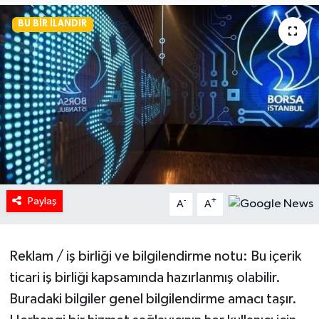
HABERDE İNSAN
BU BIR İLANDIR
İlginç
KÜLTÜR SANAT
MAGAZİN
Oyun
Paylaş
-
+
A
A
POLİTİKA
RESMİ İLANLAR
Reklam / iş birliği ve bilgilendirme notu: Bu içerik
ticari iş birliği kapsamında hazırlanmış olabilir.
SAĞLIK
Buradaki bilgiler genel bilgilendirme amacı taşır.
Spor