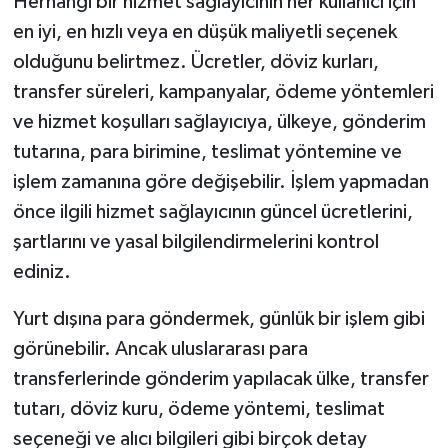
Herhangi bir hizmet sağlayıcının her kullanıcı için
en iyi, en hızlı veya en düşük maliyetli seçenek
Tarihi Yapılarımız
olduğunu belirtmez. Ücretler, döviz kurları,
transfer süreleri, kampanyalar, ödeme yöntemleri
Teknoloji
ve hizmet koşulları sağlayıcıya, ülkeye, gönderim
Türkiye
tutarına, para birimine, teslimat yöntemine ve
işlem zamanına göre değişebilir. İşlem yapmadan
Yerel
önce ilgili hizmet sağlayıcının güncel ücretlerini,
şartlarını ve yasal bilgilendirmelerini kontrol
İletişim
ediniz.
Künye
Yurt dışına para göndermek, günlük bir işlem gibi
görünebilir. Ancak uluslararası para
transferlerinde gönderim yapılacak ülke, transfer
tutarı, döviz kuru, ödeme yöntemi, teslimat
seçeneği ve alıcı bilgileri gibi birçok detay