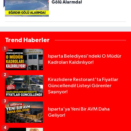
Gölü Alarmda!
Trend Haberler
1
Isparta Belediyesi'ndeki O Müdür
Kadroları Kaldırılıyor!
2
Kirazlıdere Restorant'ta Fiyatlar
Güncellendi! Listeyi Görenler
Şaşırıyor!
3
Isparta'ya Yeni Bir AVM Daha
Geliyor!
4