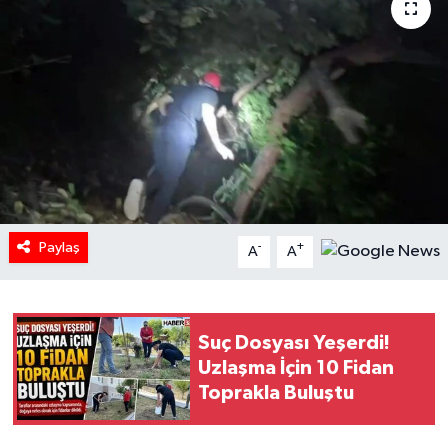
HABERDE İNSAN
İlginç
KÜLTÜR SANAT
MAGAZİN
Oyun
Paylaş
-
+
A
A
POLİTİKA
RESMİ İLANLAR
Suç Dosyası Yeşerdi!
Uzlaşma İçin 10 Fidan
Toprakla Buluştu
SAĞLIK
Spor