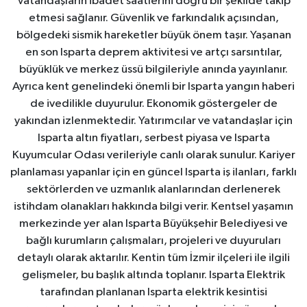
Vatandaşların ibadet saatlerini doğru bir şekilde takip
etmesi sağlanır. Güvenlik ve farkındalık açısından,
bölgedeki sismik hareketler büyük önem taşır. Yaşanan
en son Isparta deprem aktivitesi ve artçı sarsıntılar,
büyüklük ve merkez üssü bilgileriyle anında yayınlanır.
Ayrıca kent genelindeki önemli bir Isparta yangın haberi
de ivedilikle duyurulur. Ekonomik göstergeler de
yakından izlenmektedir. Yatırımcılar ve vatandaşlar için
Isparta altın fiyatları, serbest piyasa ve Isparta
Kuyumcular Odası verileriyle canlı olarak sunulur. Kariyer
planlaması yapanlar için en güncel Isparta iş ilanları, farklı
sektörlerden ve uzmanlık alanlarından derlenerek
istihdam olanakları hakkında bilgi verir. Kentsel yaşamın
merkezinde yer alan Isparta Büyükşehir Belediyesi ve
bağlı kurumların çalışmaları, projeleri ve duyuruları
detaylı olarak aktarılır. Kentin tüm İzmir ilçeleri ile ilgili
gelişmeler, bu başlık altında toplanır. Isparta Elektrik
tarafından planlanan Isparta elektrik kesintisi