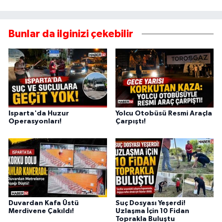
Bunlar da ilginizi çekebilir
Isparta'da Huzur
Yolcu Otobüsü Resmi Araçla
Operasyonları!
Çarpıştı!
Duvardan Kafa Üstü
Suç Dosyası Yeşerdi!
Merdivene Çakıldı!
Uzlaşma İçin 10 Fidan
Toprakla Buluştu