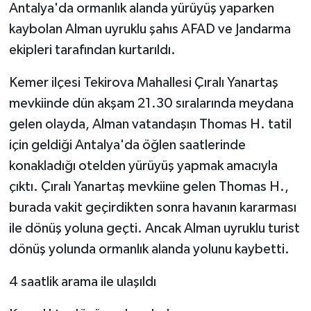
Antalya'da ormanlık alanda yürüyüş yaparken
kaybolan Alman uyruklu şahıs AFAD ve Jandarma
Tarihi Yapılarımız
ekipleri tarafından kurtarıldı.
Teknoloji
Kemer ilçesi Tekirova Mahallesi Çıralı Yanartaş
mevkiinde dün akşam 21.30 sıralarında meydana
Türkiye
gelen olayda, Alman vatandaşın Thomas H. tatil
Yerel
için geldiği Antalya'da öğlen saatlerinde
konakladığı otelden yürüyüş yapmak amacıyla
İletişim
çıktı. Çıralı Yanartaş mevkiine gelen Thomas H.,
burada vakit geçirdikten sonra havanın kararması
Künye
ile dönüş yoluna geçti. Ancak Alman uyruklu turist
dönüş yolunda ormanlık alanda yolunu kaybetti.
4 saatlik arama ile ulaşıldı