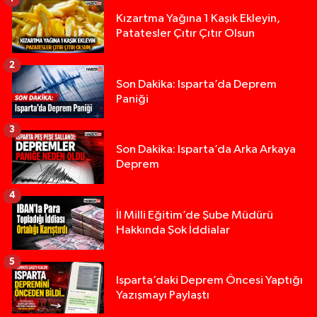
Kızartma Yağına 1 Kaşık Ekleyin,
Patatesler Çıtır Çıtır Olsun
2
Son Dakika: Isparta’da Deprem
Paniği
3
Son Dakika: Isparta’da Arka Arkaya
Deprem
4
İl Milli Eğitim’de Şube Müdürü
Hakkında Şok İddialar
5
Yığılca'da kardeşler arasındaki silahlı kavgada 
13:00 |
Isparta’daki Deprem Öncesi Yaptığı
Yazışmayı Paylaştı
Tur teknesi çalışanlarının birbirine girdiği kavga
12:48 |
MOTOSİKLETLE ÇARPIŞAN OTOMOBİL GÜL HEYKE
02:26 |