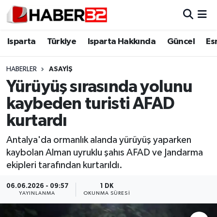
Isparta
Isparta Nöbetçi Eczaneler
Isparta
Türkiye
Isparta Hakkında
Güncel
Es
Isparta Hakkında
Isparta Hava Durumu
HABERLER
ASAYİŞ
Yürüyüş sırasında yolunu
Esnaf Diyor ki;
Isparta Trafik Yoğunluk Haritası
kaybeden turisti AFAD
ASAYİŞ
Süper Lig Puan Durumu ve Fikstür
kurtardı
BİLİM VE TEKNOLOJİ
Tüm Manşetler
Antalya'da ormanlık alanda yürüyüş yaparken
kaybolan Alman uyruklu şahıs AFAD ve Jandarma
EĞİTİM
Son Dakika Haberleri
ekipleri tarafından kurtarıldı.
GENEL
Haber Arşivi
06.06.2026 - 09:57
1 DK
YAYINLANMA
OKUNMA SÜRESI
Güncel