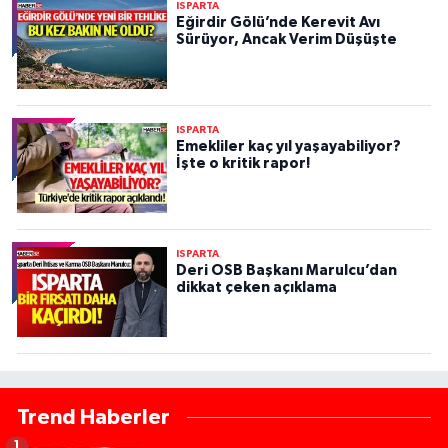
ISPARTA
Eğirdir Gölü’nde Kerevit Avı
Sürüyor, Ancak Verim Düşüşte
ISPARTA
Emekliler kaç yıl yaşayabiliyor?
İşte o kritik rapor!
ISPARTA
Deri OSB Başkanı Marulcu’dan
dikkat çeken açıklama
Trend Haberler
1