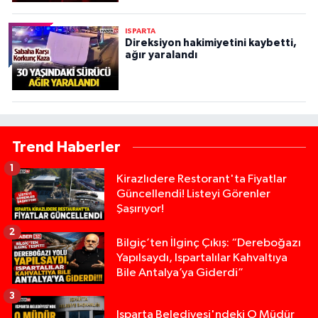
ISPARTA
Direksiyon hakimiyetini kaybetti,
ağır yaralandı
Trend Haberler
1
Kirazlıdere Restorant'ta Fiyatlar
Güncellendi! Listeyi Görenler
Şaşırıyor!
2
Bilgiç’ten İlginç Çıkış: “Dereboğazı
Yapılsaydı, Ispartalılar Kahvaltıya
Bile Antalya’ya Giderdi”
3
Isparta Belediyesi'ndeki O Müdür