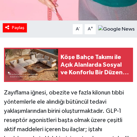
HABERDE İNSAN
İlginç
Paylaş
-
+
A
A
KÜLTÜR SANAT
Köşe Bahçe Takımı ile
MAGAZİN
Açık Alanlarda Sosyal
ve Konforlu Bir Düzen
Oyun
Kurun
POLİTİKA
Zayıflama iğnesi, obezite ve fazla kilonun tıbbi
yöntemlerle ele alındığı bütüncül tedavi
RESMİ İLANLAR
yaklaşımlarından birini oluşturmaktadır. GLP-1
reseptör agonistleri başta olmak üzere çeşitli
SAĞLIK
aktif maddeleri içeren bu ilaçlar; iştahı
Spor