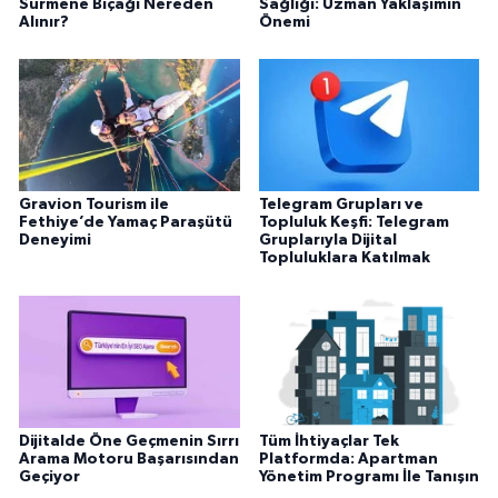
Sürmene Bıçağı Nereden
Sağlığı: Uzman Yaklaşımın
Alınır?
Önemi
Gravion Tourism ile
Telegram Grupları ve
Fethiye’de Yamaç Paraşütü
Topluluk Keşfi: Telegram
Deneyimi
Gruplarıyla Dijital
Topluluklara Katılmak
Dijitalde Öne Geçmenin Sırrı
Tüm İhtiyaçlar Tek
Arama Motoru Başarısından
Platformda: Apartman
Geçiyor
Yönetim Programı İle Tanışın