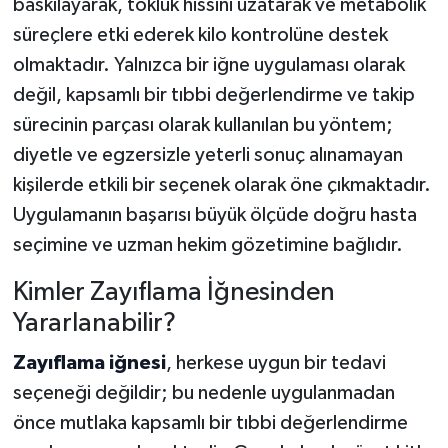
baskılayarak, tokluk hissini uzatarak ve metabolik
süreçlere etki ederek kilo kontrolüne destek
Tarihi Yapılarımız
olmaktadır. Yalnızca bir iğne uygulaması olarak
değil, kapsamlı bir tıbbi değerlendirme ve takip
Teknoloji
sürecinin parçası olarak kullanılan bu yöntem;
Türkiye
diyetle ve egzersizle yeterli sonuç alınamayan
kişilerde etkili bir seçenek olarak öne çıkmaktadır.
Yerel
Uygulamanın başarısı büyük ölçüde doğru hasta
seçimine ve uzman hekim gözetimine bağlıdır.
İletişim
Kimler Zayıflama İğnesinden
Künye
Yararlanabilir?
Zayıflama iğnesi
, herkese uygun bir tedavi
seçeneği değildir; bu nedenle uygulanmadan
önce mutlaka kapsamlı bir tıbbi değerlendirme