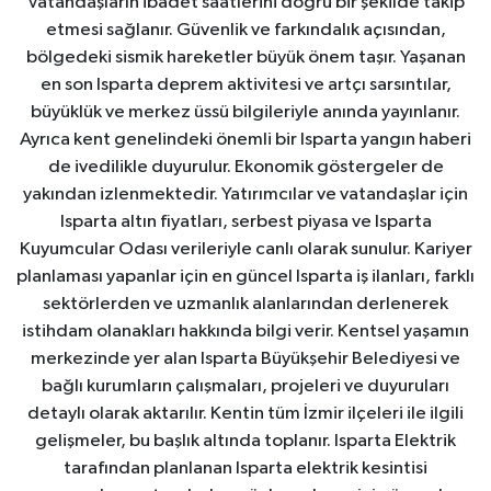
Vatandaşların ibadet saatlerini doğru bir şekilde takip
etmesi sağlanır. Güvenlik ve farkındalık açısından,
bölgedeki sismik hareketler büyük önem taşır. Yaşanan
en son Isparta deprem aktivitesi ve artçı sarsıntılar,
büyüklük ve merkez üssü bilgileriyle anında yayınlanır.
Ayrıca kent genelindeki önemli bir Isparta yangın haberi
de ivedilikle duyurulur. Ekonomik göstergeler de
yakından izlenmektedir. Yatırımcılar ve vatandaşlar için
Isparta altın fiyatları, serbest piyasa ve Isparta
Kuyumcular Odası verileriyle canlı olarak sunulur. Kariyer
planlaması yapanlar için en güncel Isparta iş ilanları, farklı
sektörlerden ve uzmanlık alanlarından derlenerek
istihdam olanakları hakkında bilgi verir. Kentsel yaşamın
merkezinde yer alan Isparta Büyükşehir Belediyesi ve
bağlı kurumların çalışmaları, projeleri ve duyuruları
detaylı olarak aktarılır. Kentin tüm İzmir ilçeleri ile ilgili
gelişmeler, bu başlık altında toplanır. Isparta Elektrik
tarafından planlanan Isparta elektrik kesintisi