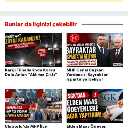
Bunlar da ilginizi çekebilir
Kargı Tünellerinde Korku
MHP Genel Başkan
Dolu Anlar: “Aklımız Çıktı”
Yardımcısı Bayraktar
Isparta’ya Geliyor
Uluborlu'da MHP İlçe
Elden Maaş Ödeyen