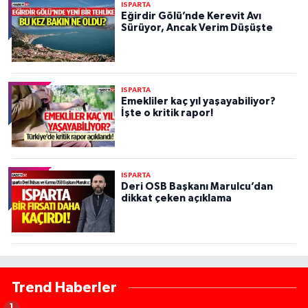
ISPARTA
Eğirdir Gölü’nde Kerevit Avı
Sürüyor, Ancak Verim Düşüşte
ISPARTA
Emekliler kaç yıl yaşayabiliyor?
İşte o kritik rapor!
ISPARTA
Deri OSB Başkanı Marulcu’dan
dikkat çeken açıklama
Trend Haberler
1