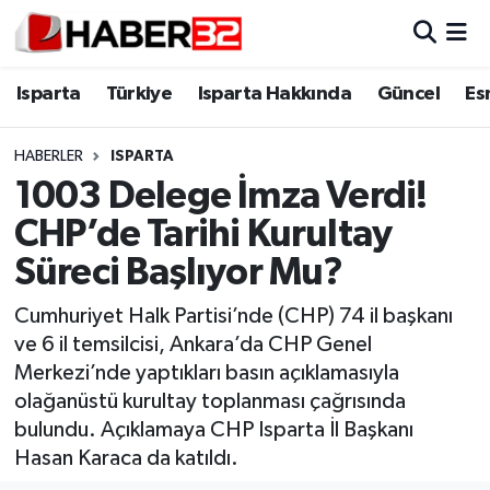
Isparta
Isparta Nöbetçi Eczaneler
Isparta
Türkiye
Isparta Hakkında
Güncel
Es
Isparta Hakkında
Isparta Hava Durumu
HABERLER
ISPARTA
1003 Delege İmza Verdi!
Esnaf Diyor ki;
Isparta Trafik Yoğunluk Haritası
CHP’de Tarihi Kurultay
ASAYİŞ
Süper Lig Puan Durumu ve Fikstür
Süreci Başlıyor Mu?
BİLİM VE TEKNOLOJİ
Tüm Manşetler
Cumhuriyet Halk Partisi’nde (CHP) 74 il başkanı
ve 6 il temsilcisi, Ankara’da CHP Genel
EĞİTİM
Son Dakika Haberleri
Merkezi’nde yaptıkları basın açıklamasıyla
olağanüstü kurultay toplanması çağrısında
GENEL
Haber Arşivi
bulundu. Açıklamaya CHP Isparta İl Başkanı
Hasan Karaca da katıldı.
Güncel