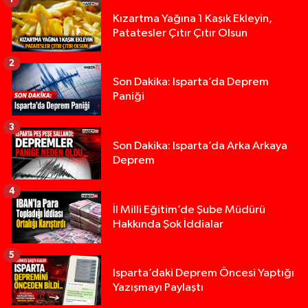
Kızartma Yağına 1 Kaşık Ekleyin,
Patatesler Çıtır Çıtır Olsun
2
Son Dakika: Isparta’da Deprem
Paniği
3
Son Dakika: Isparta’da Arka Arkaya
Deprem
4
İl Milli Eğitim’de Şube Müdürü
Hakkında Şok İddialar
5
Yığılca'da kardeşler arasındaki silahlı kavgada 
13:00 |
Isparta’daki Deprem Öncesi Yaptığı
Yazışmayı Paylaştı
Tur teknesi çalışanlarının birbirine girdiği kavga
12:48 |
MOTOSİKLETLE ÇARPIŞAN OTOMOBİL GÜL HEYKE
02:26 |