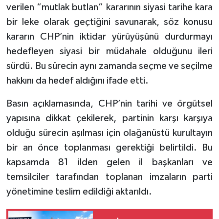
verilen “mutlak butlan” kararının siyasi tarihe kara
bir leke olarak geçtiğini savunarak, söz konusu
Tarihi Yapılarımız
kararın CHP’nin iktidar yürüyüşünü durdurmayı
Teknoloji
hedefleyen siyasi bir müdahale olduğunu ileri
sürdü. Bu sürecin aynı zamanda seçme ve seçilme
Türkiye
hakkını da hedef aldığını ifade etti.
Yerel
Basın açıklamasında, CHP’nin tarihi ve örgütsel
yapısına dikkat çekilerek, partinin karşı karşıya
İletişim
olduğu sürecin aşılması için olağanüstü kurultayın
bir an önce toplanması gerektiği belirtildi. Bu
Künye
kapsamda 81 ilden gelen il başkanları ve
temsilciler tarafından toplanan imzaların parti
yönetimine teslim edildiği aktarıldı.