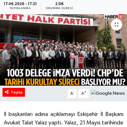
17.06.2026 - 17:21
2 DK
YAYINLANMA
OKUNMA SÜRESI
HABERDE İNSAN
İlginç
KÜLTÜR SANAT
MAGAZİN
Oyun
POLİTİKA
Paylaş
-
+
A
A
RESMİ İLANLAR
SAĞLIK
İl başkanları adına açıklamayı Eskişehir İl Başkanı
Avukat Talat Yalaz yaptı. Yalaz, 21 Mayıs tarihinde
Spor