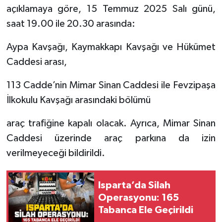
açıklamaya göre, 15 Temmuz 2025 Salı günü,
saat 19.00 ile 20.30 arasında:
Tarihi Yapılarımız
Aypa Kavşağı, Kaymakkapı Kavşağı ve Hükümet
Teknoloji
Caddesi arası,
Türkiye
113 Cadde’nin Mimar Sinan Caddesi ile Fevzipaşa
Yerel
İlkokulu Kavşağı arasındaki bölümü
araç trafiğine kapalı olacak. Ayrıca, Mimar Sinan
İletişim
Caddesi üzerinde araç parkına da izin
Künye
verilmeyeceği bildirildi.
Isparta’da Silah
Operasyonu: 165
Tabanca Ele Geçirildi