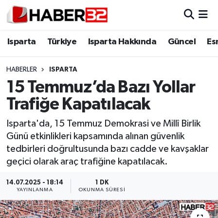
Isparta
Isparta Nöbetçi Eczaneler
Isparta
Türkiye
Isparta Hakkında
Güncel
Es
Isparta Hakkında
Isparta Hava Durumu
HABERLER
ISPARTA
15 Temmuz’da Bazı Yollar
Esnaf Diyor ki;
Isparta Trafik Yoğunluk Haritası
Trafiğe Kapatılacak
ASAYİŞ
Süper Lig Puan Durumu ve Fikstür
Isparta'da, 15 Temmuz Demokrasi ve Millî Birlik
Günü etkinlikleri kapsamında alınan güvenlik
BİLİM VE TEKNOLOJİ
Tüm Manşetler
tedbirleri doğrultusunda bazı cadde ve kavşaklar
geçici olarak araç trafiğine kapatılacak.
EĞİTİM
Son Dakika Haberleri
14.07.2025 - 18:14
1 DK
GENEL
Haber Arşivi
YAYINLANMA
OKUNMA SÜRESI
Güncel