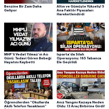
Benzine Bir Zam Daha
Altın ve Gümüşte Yükseliş! 5
Geliyor
Ana Faktör Piyasaları
Hareketlendirdi
MHP’li Vedat Yılmaz’ın Acı
Isparta’da Silah
Günü: Tedavi Gören Bebeği
Operasyonu: 165 Tabanca
Hayatını Kaybetti
Ele Geçirildi
Öğrencilerden "Okullarda
Anız Yangını Kazaya Neden
Akıllı Telefon Yasaklasın"
Oldu: 13 Araç Birbirine Girdi!