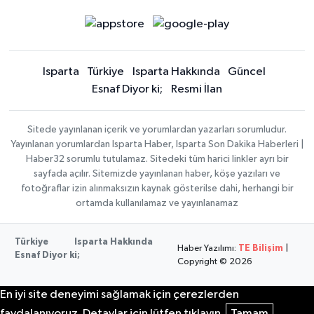
Isparta
Türkiye
Isparta Hakkında
Güncel
Esnaf Diyor ki;
Resmi İlan
Sitede yayınlanan içerik ve yorumlardan yazarları sorumludur.
Yayınlanan yorumlardan Isparta Haber, Isparta Son Dakika Haberleri |
Haber32 sorumlu tutulamaz. Sitedeki tüm harici linkler ayrı bir
sayfada açılır. Sitemizde yayınlanan haber, köşe yazıları ve
fotoğraflar izin alınmaksızın kaynak gösterilse dahi, herhangi bir
ortamda kullanılamaz ve yayınlanamaz
Türkiye
Isparta Hakkında
Haber Yazılımı:
TE Bilişim
|
Esnaf Diyor ki;
Copyright © 2026
En iyi site deneyimi sağlamak için çerezlerden
faydalanıyoruz. Detaylar için lütfen tıklayın.
Tamam