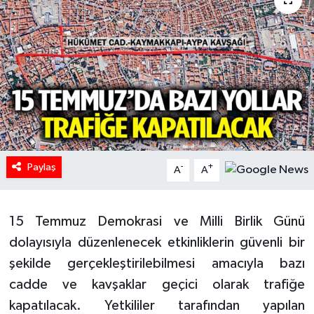
HABERDE İNSAN
İlginç
KÜLTÜR SANAT
MAGAZİN
Paylaş
Oyun
-
+
A
A
POLİTİKA
15 Temmuz Demokrasi ve Milli Birlik Günü
RESMİ İLANLAR
dolayısıyla düzenlenecek etkinliklerin güvenli bir
şekilde gerçekleştirilebilmesi amacıyla bazı
SAĞLIK
cadde ve kavşaklar geçici olarak trafiğe
kapatılacak. Yetkililer tarafından yapılan
Spor