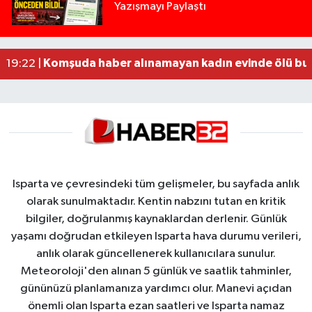
Yazışmayı Paylaştı
Tur teknesi çalışanlarının birbirine girdiği kavga
12:48 |
MOTOSİKLETLE ÇARPIŞAN OTOMOBİL GÜL HEYKE
02:26 |
Alzheimer Hastası Adamdan Saatlerdir Haber A
20:12 |
Komşuda haber alınamayan kadın evinde ölü bu
19:22 |
Isparta ve çevresindeki tüm gelişmeler, bu sayfada anlık
olarak sunulmaktadır. Kentin nabzını tutan en kritik
bilgiler, doğrulanmış kaynaklardan derlenir. Günlük
yaşamı doğrudan etkileyen Isparta hava durumu verileri,
anlık olarak güncellenerek kullanıcılara sunulur.
Meteoroloji'den alınan 5 günlük ve saatlik tahminler,
gününüzü planlamanıza yardımcı olur. Manevi açıdan
önemli olan Isparta ezan saatleri ve Isparta namaz