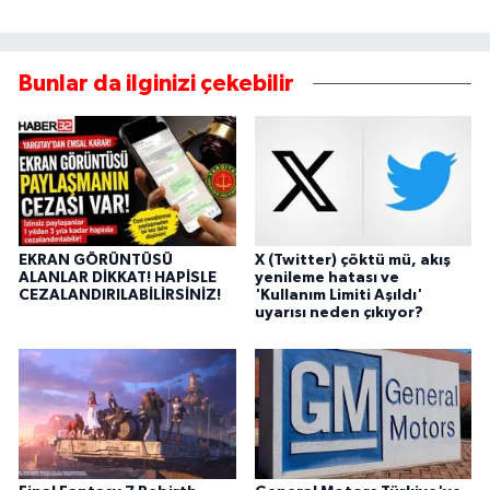
Bunlar da ilginizi çekebilir
EKRAN GÖRÜNTÜSÜ
X (Twitter) çöktü mü, akış
ALANLAR DİKKAT! HAPİSLE
yenileme hatası ve
CEZALANDIRILABİLİRSİNİZ!
'Kullanım Limiti Aşıldı'
uyarısı neden çıkıyor?