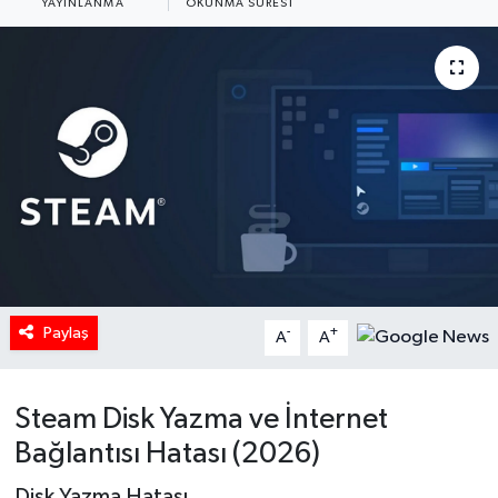
YAYINLANMA
OKUNMA SÜRESI
HABERDE İNSAN
İlginç
KÜLTÜR SANAT
MAGAZİN
Oyun
POLİTİKA
Paylaş
-
+
A
A
RESMİ İLANLAR
Steam Disk Yazma ve İnternet
SAĞLIK
Bağlantısı Hatası (2026)
Spor
Disk Yazma Hatası