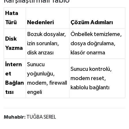
Karşılaştırmalı Tablo
Hata
Türü
Nedenleri
Çözüm Adımları
Bozuk dosyalar,
Önbellek temizleme,
Disk
izin sorunları,
dosya doğrulama,
Yazma
disk arızası
klasör onarma
İntern
Sunucu
Sunucu kontrolü,
et
yoğunluğu,
modem reset,
Bağlan
modem, firewall
kablolu bağlantı
tısı
engeli
Muhabir:
TUĞBA SEREL