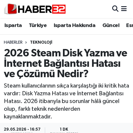
Isparta
Isparta Nöbetçi Eczaneler
Isparta
Türkiye
Isparta Hakkında
Güncel
Es
Isparta Hakkında
Isparta Hava Durumu
HABERLER
TEKNOLOJİ
2026 Steam Disk Yazma ve
Esnaf Diyor ki;
Isparta Trafik Yoğunluk Haritası
İnternet Bağlantısı Hatası
ASAYİŞ
Süper Lig Puan Durumu ve Fikstür
ve Çözümü Nedir?
BİLİM VE TEKNOLOJİ
Tüm Manşetler
Steam kullanıcılarının sıkça karşılaştığı iki kritik hata
vardır: Disk Yazma Hatası ve İnternet Bağlantısı
EĞİTİM
Son Dakika Haberleri
Hatası. 2026 itibarıyla bu sorunlar hâlâ güncel
olup, farklı teknik nedenlerden
GENEL
Haber Arşivi
kaynaklanmaktadır.
Güncel
29.05.2026 - 16:57
1 DK