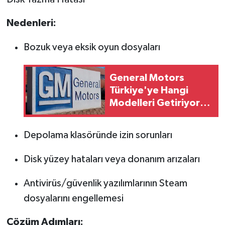
Nedenleri:
Tarihi Yapılarımız
Bozuk veya eksik oyun dosyaları
Teknoloji
Türkiye
General Motors
Türkiye'ye Hangi
Yerel
Modelleri Getiriyor?
İşte Gelen Efsaneler!
İletişim
Depolama klasöründe izin sorunları
Künye
Disk yüzey hataları veya donanım arızaları
Antivirüs/güvenlik yazılımlarının Steam
dosyalarını engellemesi
Çözüm Adımları: