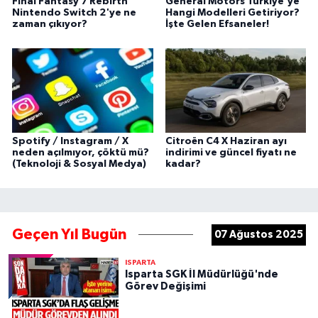
Final Fantasy 7 Rebirth
General Motors Türkiye'ye
Nintendo Switch 2'ye ne
Hangi Modelleri Getiriyor?
zaman çıkıyor?
İşte Gelen Efsaneler!
Spotify / Instagram / X
Citroën C4 X Haziran ayı
neden açılmıyor, çöktü mü?
indirimi ve güncel fiyatı ne
(Teknoloji & Sosyal Medya)
kadar?
Geçen Yıl Bugün
07 Ağustos 2025
ISPARTA
Isparta SGK İl Müdürlüğü'nde
Görev Değişimi