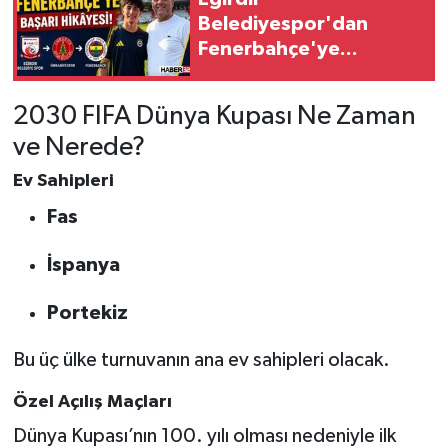
Belediyespor'dan
Tarihi Yapılarımız
Fenerbahçe'ye...
Teknoloji
2030 FIFA Dünya Kupası Ne Zaman
ve Nerede?
Türkiye
Ev Sahipleri
Yerel
Fas
İletişim
İspanya
Künye
Portekiz
Bu üç ülke turnuvanın ana ev sahipleri olacak.
Özel Açılış Maçları
Dünya Kupası’nın 100. yılı olması nedeniyle ilk