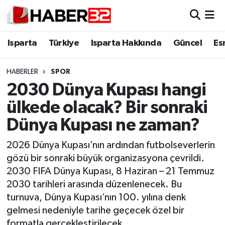
Isparta
Isparta Nöbetçi Eczaneler
Isparta
Türkiye
Isparta Hakkında
Güncel
Es
Isparta Hakkında
Isparta Hava Durumu
HABERLER
SPOR
2030 Dünya Kupası hangi
Esnaf Diyor ki;
Isparta Trafik Yoğunluk Haritası
ülkede olacak? Bir sonraki
ASAYİŞ
Süper Lig Puan Durumu ve Fikstür
Dünya Kupası ne zaman?
BİLİM VE TEKNOLOJİ
Tüm Manşetler
2026 Dünya Kupası’nın ardından futbolseverlerin
gözü bir sonraki büyük organizasyona çevrildi.
EĞİTİM
Son Dakika Haberleri
2030 FIFA Dünya Kupası, 8 Haziran – 21 Temmuz
2030 tarihleri arasında düzenlenecek. Bu
GENEL
Haber Arşivi
turnuva, Dünya Kupası’nın 100. yılına denk
gelmesi nedeniyle tarihe geçecek özel bir
Güncel
formatla gerçekleştirilecek.