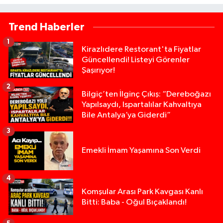
Trend Haberler
1
Kirazlıdere Restorant'ta Fiyatlar
Güncellendi! Listeyi Görenler
Şaşırıyor!
2
Bilgiç’ten İlginç Çıkış: “Dereboğazı
Yapılsaydı, Ispartalılar Kahvaltıya
Bile Antalya’ya Giderdi”
3
Emekli İmam Yaşamına Son Verdi
4
Komşular Arası Park Kavgası Kanlı
Bitti: Baba - Oğul Bıçaklandı!