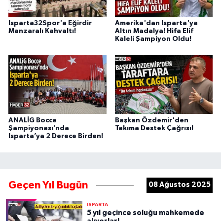
Isparta32Spor'a Eğirdir
Amerika'dan Isparta'ya
Manzaralı Kahvaltı!
Altın Madalya! Hifa Elif
Kaleli Şampiyon Oldu!
ANALİG Bocce
Başkan Özdemir'den
Şampiyonası’nda
Takıma Destek Çağrısı!
Isparta’ya 2 Derece Birden!
Geçen Yıl Bugün
08 Ağustos 2025
ISPARTA
5 yıl geçince soluğu mahkemede