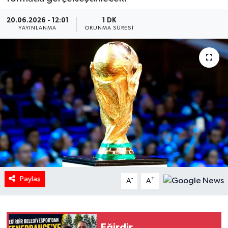
HABERDE İNSAN
20.06.2026 - 12:01
1 DK
YAYINLANMA
OKUNMA SÜRESI
İlginç
KÜLTÜR SANAT
MAGAZİN
Oyun
POLİTİKA
RESMİ İLANLAR
Paylaş
-
+
A
A
SAĞLIK
Spor
Eğirdir