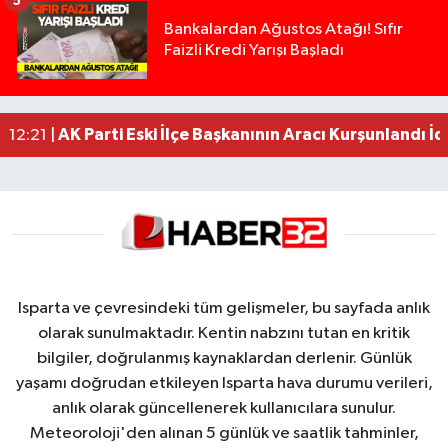
5
Anız Yangını Kazaya Neden Oldu: 13 Araç Birbirin
17:18 |
Bankalardan Ağustos Atağı! Sıfır
Faizli Kredi Yarışı Başladı
Alevlere Teslim Olan Gecekondu Kullanılamaz H
17:08 |
Yolcu Otobüsüyle Minibüsün Çarpıştığı Kaza K
13:46 |
Faili meçhul 2 cinayet daha aydınlatıldı
13:19 |
AK Parti Eski İlçe Başkanının Aracı Kurşunlandı İd
12:21 |
Isparta ve çevresindeki tüm gelişmeler, bu sayfada anlık
olarak sunulmaktadır. Kentin nabzını tutan en kritik
bilgiler, doğrulanmış kaynaklardan derlenir. Günlük
yaşamı doğrudan etkileyen Isparta hava durumu verileri,
anlık olarak güncellenerek kullanıcılara sunulur.
Meteoroloji'den alınan 5 günlük ve saatlik tahminler,