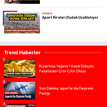
ISPARTA
Apart Kiraları Dudak Uçuklatıyor
Trend Haberler
1
Kızartma Yağına 1 Kaşık Ekleyin,
Patatesler Çıtır Çıtır Olsun
2
Son Dakika: Isparta’da Deprem
Paniği
3