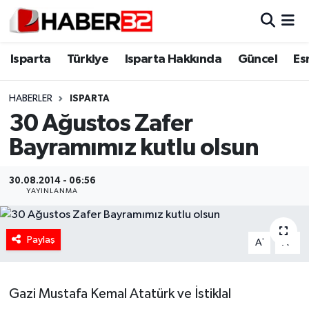
Isparta
Isparta Nöbetçi Eczaneler
Isparta
Türkiye
Isparta Hakkında
Güncel
Es
Isparta Hakkında
Isparta Hava Durumu
HABERLER
ISPARTA
30 Ağustos Zafer
Esnaf Diyor ki;
Isparta Trafik Yoğunluk Haritası
Bayramımız kutlu olsun
ASAYİŞ
Süper Lig Puan Durumu ve Fikstür
30.08.2014 - 06:56
BİLİM VE TEKNOLOJİ
Tüm Manşetler
YAYINLANMA
EĞİTİM
Son Dakika Haberleri
Paylaş
-
+
A
A
GENEL
Haber Arşivi
Gazi Mustafa Kemal Atatürk ve İstiklal
Güncel