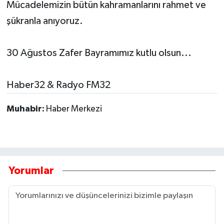
Mücadelemizin bütün kahramanlarını rahmet ve
HABERDE İNSAN
şükranla anıyoruz.
İlginç
30 Ağustos Zafer Bayramımız kutlu olsun...
KÜLTÜR SANAT
Haber32 & Radyo FM32
MAGAZİN
Muhabir:
Haber Merkezi
Oyun
POLİTİKA
Yorumlar
RESMİ İLANLAR
SAĞLIK
Spor