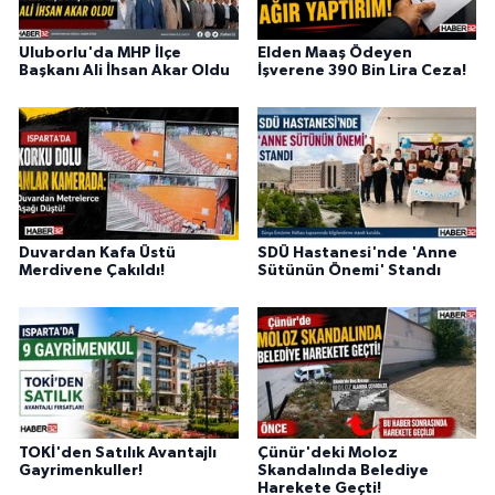
Uluborlu'da MHP İlçe
Elden Maaş Ödeyen
Başkanı Ali İhsan Akar Oldu
İşverene 390 Bin Lira Ceza!
Duvardan Kafa Üstü
SDÜ Hastanesi'nde 'Anne
Merdivene Çakıldı!
Sütünün Önemi' Standı
TOKİ'den Satılık Avantajlı
Çünür'deki Moloz
Gayrimenkuller!
Skandalında Belediye
Harekete Geçti!