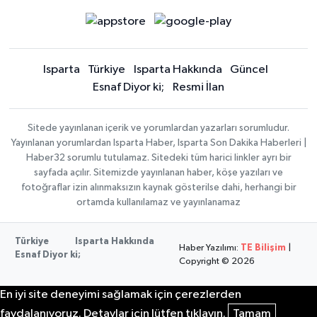
Isparta
Türkiye
Isparta Hakkında
Güncel
Esnaf Diyor ki;
Resmi İlan
Sitede yayınlanan içerik ve yorumlardan yazarları sorumludur.
Yayınlanan yorumlardan Isparta Haber, Isparta Son Dakika Haberleri |
Haber32 sorumlu tutulamaz. Sitedeki tüm harici linkler ayrı bir
sayfada açılır. Sitemizde yayınlanan haber, köşe yazıları ve
fotoğraflar izin alınmaksızın kaynak gösterilse dahi, herhangi bir
ortamda kullanılamaz ve yayınlanamaz
Türkiye
Isparta Hakkında
Haber Yazılımı:
TE Bilişim
|
Esnaf Diyor ki;
Copyright © 2026
En iyi site deneyimi sağlamak için çerezlerden
faydalanıyoruz. Detaylar için lütfen tıklayın.
Tamam