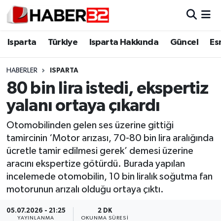
Isparta
Isparta Nöbetçi Eczaneler
Isparta
Türkiye
Isparta Hakkında
Güncel
Es
Isparta Hakkında
Isparta Hava Durumu
HABERLER
ISPARTA
80 bin lira istedi, ekspertiz
Esnaf Diyor ki;
Isparta Trafik Yoğunluk Haritası
yalanı ortaya çıkardı
ASAYİŞ
Süper Lig Puan Durumu ve Fikstür
Otomobilinden gelen ses üzerine gittiği
tamircinin ‘Motor arızası, 70-80 bin lira aralığında
BİLİM VE TEKNOLOJİ
Tüm Manşetler
ücretle tamir edilmesi gerek’ demesi üzerine
aracını ekspertize götürdü. Burada yapılan
EĞİTİM
Son Dakika Haberleri
incelemede otomobilin, 10 bin liralık soğutma fan
GENEL
Haber Arşivi
motorunun arızalı olduğu ortaya çıktı.
05.07.2026 - 21:25
2 DK
Güncel
YAYINLANMA
OKUNMA SÜRESI