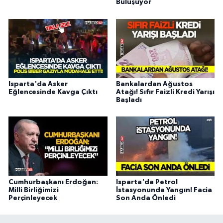
Buluşuyor
Isparta'da Asker
Bankalardan Ağustos
Eğlencesinde Kavga Çıktı
Atağı! Sıfır Faizli Kredi Yarışı
Başladı
Cumhurbaşkanı Erdoğan:
Isparta'da Petrol
Milli Birliğimizi
İstasyonunda Yangın! Facia
Perçinleyecek
Son Anda Önledi