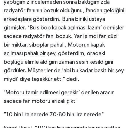
yaptığımız incelemeden sonra baktığımızda
radyatör fanının bozuk olduğunu, fandan geldiğini
arkadaşlara gösterdim. Buna bir iki ustaya
gitmişler. ‘Bu sibop kapak açılması lazım’ demişler
sadece radyatör fanı bozuk. Yani şimdi fan cüzi
bir miktar, siboplar pahalı. Motorun kapak
açılması pahalı bir şey, gösterdim, oradaki
boşluğu elimle aldığım zaman sesin kesildiğini
gördüler. Müşteriler de ‘abi bu kadar basit bir şey
miydi’ diye teşekkür etti" dedi.
‘Motoru tamir edilmesi gerekir’ denilen aracın
sadece fan motoru arızalı çıktı
"10 bin lira nerede 70-80 bin lira nerede"
Şenol Uysal, "100 bin lira civarında bir masraftan