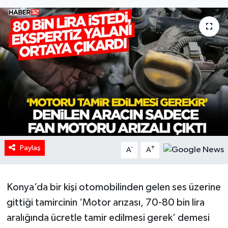
HABERDE İNSAN
İlginç
KÜLTÜR SANAT
MAGAZİN
Oyun
POLİTİKA
Paylaş
-
+
A
A
RESMİ İLANLAR
Konya’da bir kişi otomobilinden gelen ses üzerine
SAĞLIK
gittiği tamircinin ‘Motor arızası, 70-80 bin lira
aralığında ücretle tamir edilmesi gerek’ demesi
Spor