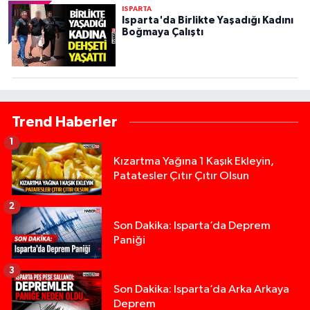
ISPARTA
Isparta'da Birlikte Yaşadığı Kadını
Boğmaya Çalıştı
Trend Haberler
1
Kızartma Yağına 1 Kaşık Ekleyin,
Patatesler Çıtır Çıtır Olsun
2
Son Dakika: Isparta’da Deprem
Paniği
3
Son Dakika: Isparta’da Arka Arkaya
Deprem