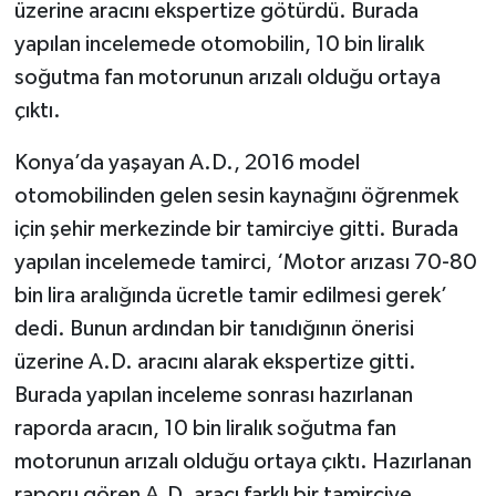
üzerine aracını ekspertize götürdü. Burada
yapılan incelemede otomobilin, 10 bin liralık
Tarihi Yapılarımız
soğutma fan motorunun arızalı olduğu ortaya
Teknoloji
çıktı.
Konya’da yaşayan A.D., 2016 model
Türkiye
otomobilinden gelen sesin kaynağını öğrenmek
Yerel
için şehir merkezinde bir tamirciye gitti. Burada
yapılan incelemede tamirci, ‘Motor arızası 70-80
İletişim
bin lira aralığında ücretle tamir edilmesi gerek’
dedi. Bunun ardından bir tanıdığının önerisi
Künye
üzerine A.D. aracını alarak ekspertize gitti.
Burada yapılan inceleme sonrası hazırlanan
raporda aracın, 10 bin liralık soğutma fan
motorunun arızalı olduğu ortaya çıktı. Hazırlanan
raporu gören A.D. aracı farklı bir tamirciye