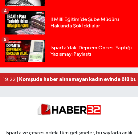
4
İl Milli Eğitim’de Şube Müdürü
Hakkında Şok İddialar
5
Isparta’daki Deprem Öncesi Yaptığı
Yazışmayı Paylaştı
Tur teknesi çalışanlarının birbirine girdiği kavga
12:48 |
MOTOSİKLETLE ÇARPIŞAN OTOMOBİL GÜL HEYKE
02:26 |
Alzheimer Hastası Adamdan Saatlerdir Haber A
20:12 |
Komşuda haber alınamayan kadın evinde ölü bu
19:22 |
Yığılca'da kardeşler arasındaki silahlı kavgada 
13:00 |
Isparta ve çevresindeki tüm gelişmeler, bu sayfada anlık