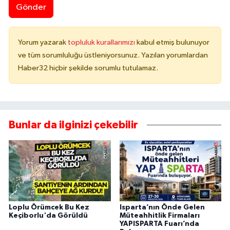
Gönder
Yorum yazarak
topluluk kurallarımızı
kabul etmiş bulunuyor
ve tüm sorumluluğu üstleniyorsunuz. Yazılan yorumlardan
Haber32 hiçbir şekilde sorumlu tutulamaz.
Bunlar da ilginizi çekebilir
Loplu Örümcek Bu Kez
Isparta’nın Önde Gelen
Keçiborlu'da Görüldü
Müteahhitlik Firmaları
YAPISPARTA Fuarı’nda