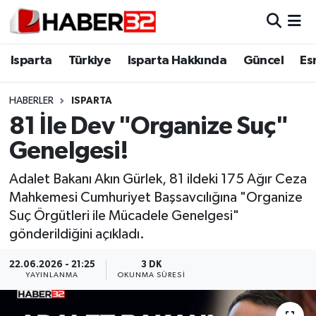
Isparta
Isparta Nöbetçi Eczaneler
Isparta
Türkiye
Isparta Hakkında
Güncel
Es
Isparta Hakkında
Isparta Hava Durumu
HABERLER
ISPARTA
81 İle Dev "Organize Suç"
Esnaf Diyor ki;
Isparta Trafik Yoğunluk Haritası
Genelgesi!
ASAYİŞ
Süper Lig Puan Durumu ve Fikstür
Adalet Bakanı Akın Gürlek, 81 ildeki 175 Ağır Ceza
Mahkemesi Cumhuriyet Başsavcılığına "Organize
BİLİM VE TEKNOLOJİ
Tüm Manşetler
Suç Örgütleri ile Mücadele Genelgesi"
gönderildiğini açıkladı.
EĞİTİM
Son Dakika Haberleri
22.06.2026 - 21:25
3 DK
GENEL
Haber Arşivi
YAYINLANMA
OKUNMA SÜRESI
Güncel