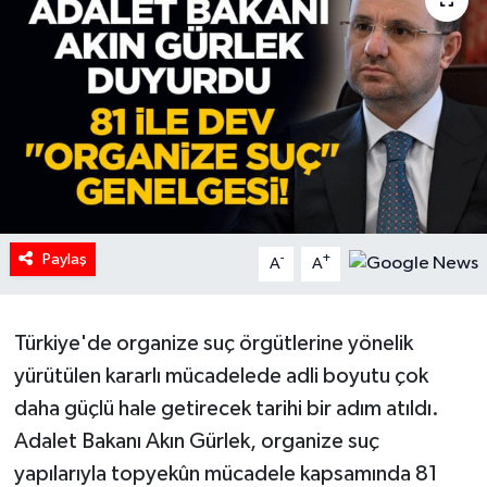
HABERDE İNSAN
İlginç
KÜLTÜR SANAT
MAGAZİN
Paylaş
Oyun
-
+
A
A
POLİTİKA
Türkiye'de organize suç örgütlerine yönelik
RESMİ İLANLAR
yürütülen kararlı mücadelede adli boyutu çok
daha güçlü hale getirecek tarihi bir adım atıldı.
SAĞLIK
Adalet Bakanı Akın Gürlek, organize suç
yapılarıyla topyekûn mücadele kapsamında 81
Spor