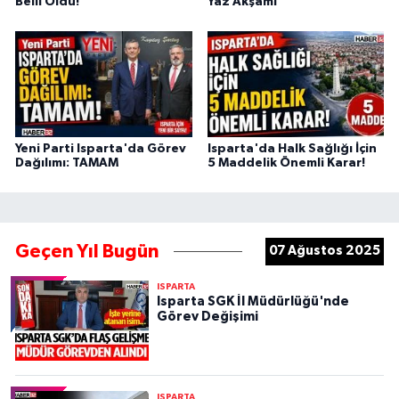
Belli Oldu!
Yaz Akşamı
Yeni Parti Isparta'da Görev
Isparta'da Halk Sağlığı İçin
Dağılımı: TAMAM
5 Maddelik Önemli Karar!
Geçen Yıl Bugün
07 Ağustos 2025
ISPARTA
Isparta SGK İl Müdürlüğü'nde
Görev Değişimi
ISPARTA