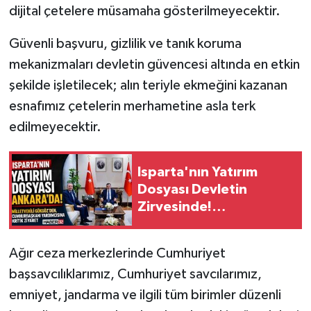
dijital çetelere müsamaha gösterilmeyecektir.
Güvenli başvuru, gizlilik ve tanık koruma
mekanizmaları devletin güvencesi altında en etkin
şekilde işletilecek; alın teriyle ekmeğini kazanan
esnafımız çetelerin merhametine asla terk
edilmeyecektir.
Isparta'nın Yatırım
Dosyası Devletin
Zirvesinde!
Gökgöz'den Cevdet
Yılmaz'a Kritik Ziyaret
Ağır ceza merkezlerinde Cumhuriyet
başsavcılıklarımız, Cumhuriyet savcılarımız,
emniyet, jandarma ve ilgili tüm birimler düzenli