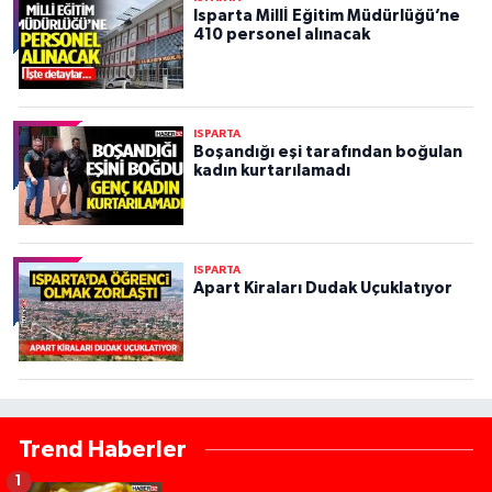
Isparta Millİ Eğitim Müdürlüğü’ne
410 personel alınacak
ISPARTA
Boşandığı eşi tarafından boğulan
kadın kurtarılamadı
ISPARTA
Apart Kiraları Dudak Uçuklatıyor
Trend Haberler
1