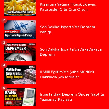
Kızartma Yağına 1 Kaşık Ekleyin,
Patatesler Çıtır Çıtır Olsun
2
Son Dakika: Isparta’da Deprem
Paniği
3
Son Dakika: Isparta’da Arka Arkaya
Deprem
4
İl Milli Eğitim’de Şube Müdürü
Hakkında Şok İddialar
5
Yığılca'da kardeşler arasındaki silahlı kavgada 
13:00 |
Isparta’daki Deprem Öncesi Yaptığı
Yazışmayı Paylaştı
Tur teknesi çalışanlarının birbirine girdiği kavga
12:48 |
MOTOSİKLETLE ÇARPIŞAN OTOMOBİL GÜL HEYKE
02:26 |