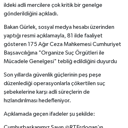
ildeki adli mercilere çok kritik bir genelge
gönderildiğini açıkladı.
Tarihi Yapılarımız
Bakan Gürlek, sosyal medya hesabı üzerinden
Teknoloji
yaptığı resmi açıklamayla, 81 ilde faaliyet
Türkiye
gösteren 175 Ağır Ceza Mahkemesi Cumhuriyet
Başsavcılığına "Organize Suç Örgütleri ile
Yerel
Mücadele Genelgesi" tebliğ edildiğini duyurdu
İletişim
Son yıllarda güvenlik güçlerinin peş peşe
düzenlediği operasyonlarla çökertilen suç
Künye
şebekelerine karşı adli süreçlerin de
hızlandırılması hedefleniyor.
Açıklamada geçen ifadeler şu şekilde:
Cumhurbaşkanımız Sayın @RTErdogan’ın