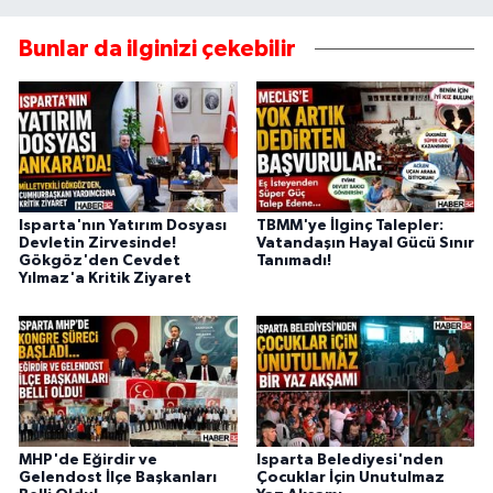
Bunlar da ilginizi çekebilir
Isparta'nın Yatırım Dosyası
TBMM'ye İlginç Talepler:
Devletin Zirvesinde!
Vatandaşın Hayal Gücü Sınır
Gökgöz'den Cevdet
Tanımadı!
Yılmaz'a Kritik Ziyaret
MHP'de Eğirdir ve
Isparta Belediyesi'nden
Gelendost İlçe Başkanları
Çocuklar İçin Unutulmaz