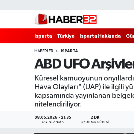
Isparta
Isparta Nöbetçi Eczaneler
Isparta
Türkiye
Isparta Hakkında
Gü
Isparta Hakkında
Isparta Hava Durumu
HABERLER
ISPARTA
Esnaf Diyor ki;
Isparta Trafik Yoğunluk Haritası
ABD UFO Arşivle
ASAYİŞ
Süper Lig Puan Durumu ve Fikstür
Küresel kamuoyunun onyıllardı
BİLİM VE TEKNOLOJİ
Tüm Manşetler
Hava Olayları" (UAP) ile ilgili 
kapsamında yayınlanan belgeler
EĞİTİM
Son Dakika Haberleri
nitelendiriliyor.
GENEL
Haber Arşivi
08.05.2026 - 21:35
2 DK
YAYINLANMA
OKUNMA SÜRESI
Güncel