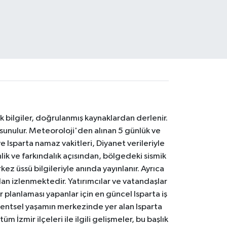
k bilgiler, doğrulanmış kaynaklardan derlenir.
 sunulur. Meteoroloji'den alınan 5 günlük ve
 Isparta namaz vakitleri, Diyanet verileriyle
lik ve farkındalık açısından, bölgedeki sismik
ez üssü bilgileriyle anında yayınlanır. Ayrıca
an izlenmektedir. Yatırımcılar ve vatandaşlar
er planlaması yapanlar için en güncel Isparta iş
. Kentsel yaşamın merkezinde yer alan Isparta
m İzmir ilçeleri ile ilgili gelişmeler, bu başlık