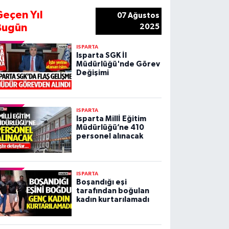
Geçen Yıl
07 Ağustos
Bugün
2025
ISPARTA
Isparta SGK İl
Müdürlüğü'nde Görev
Değişimi
ISPARTA
Isparta Millİ Eğitim
Müdürlüğü’ne 410
personel alınacak
ISPARTA
Boşandığı eşi
tarafından boğulan
kadın kurtarılamadı