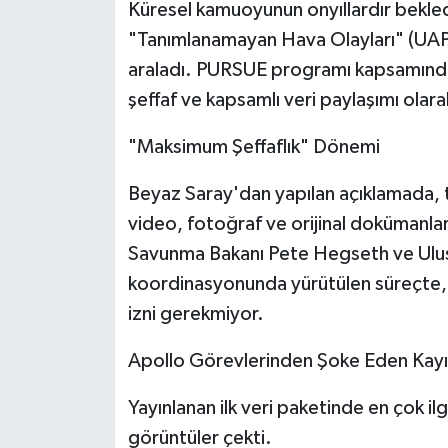
Küresel kamuoyunun onyıllardır bekled
"Tanımlanamayan Hava Olayları" (UAP) il
Tarihi Yapılarımız
araladı. PURSUE programı kapsamında 
Teknoloji
şeffaf ve kapsamlı veri paylaşımı olarak
"Maksimum Şeffaflık" Dönemi
Türkiye
Beyaz Saray'dan yapılan açıklamada, t
Yerel
video, fotoğraf ve orijinal dokümanlar
İletişim
Savunma Bakanı Pete Hegseth ve Ulusa
koordinasyonunda yürütülen süreçte, ar
Künye
izni gerekmiyor.
Apollo Görevlerinden Şoke Eden Kayı
Yayınlanan ilk veri paketinde en çok il
görüntüler çekti.