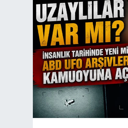
HABERDE İNSAN
İlginç
KÜLTÜR SANAT
MAGAZİN
Oyun
POLİTİKA
RESMİ İLANLAR
SAĞLIK
Spor