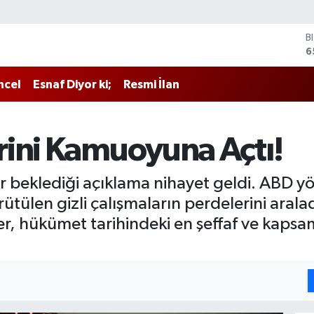
B
6
D
4
ncel
Esnaf Diyor ki;
Resmi İlan
E
5
S
6
rini Kamuoyuna Açtı!
G
6
B
r beklediği açıklama nihayet geldi. ABD 
1
yürütülen gizli çalışmaların perdelerini ar
, hükümet tarihindeki en şeffaf ve kapsaml