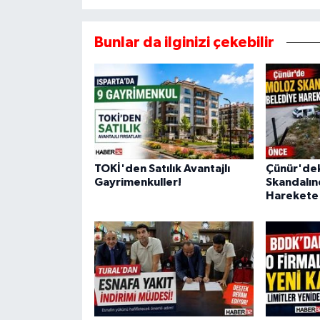
Bunlar da ilginizi çekebilir
TOKİ'den Satılık Avantajlı
Çünür'dek
Gayrimenkuller!
Skandalın
Harekete 