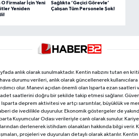
O Firmalar İçin Yeni
Sağlıkta ‘Geçici Görevle’
itler Yeniden
Çalışan Tüm Personele Şok!
i!
yfada anlık olarak sunulmaktadır. Kentin nabzını tutan en kriti
va durumu verileri, anlık olarak güncellenerek kullanıcılara
dımcı olur. Manevi açıdan önemli olan Isparta ezan saatleri ve
badet saatlerini doğru bir şekilde takip etmesi sağlanır. Güven
sparta deprem aktivitesi ve artçı sarsıntılar, büyüklük ve merk
aberi de ivedilikle duyurulur. Ekonomik göstergeler de yakınd
 Isparta Kuyumcular Odası verileriyle canlı olarak sunulur. Kariy
anlarından derlenerek istihdam olanakları hakkında bilgi verir
aları, projeleri ve duyuruları detaylı olarak aktarılır. Kentin tü