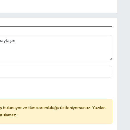
ş bulunuyor ve tüm sorumluluğu üstleniyorsunuz. Yazılan
utulamaz.