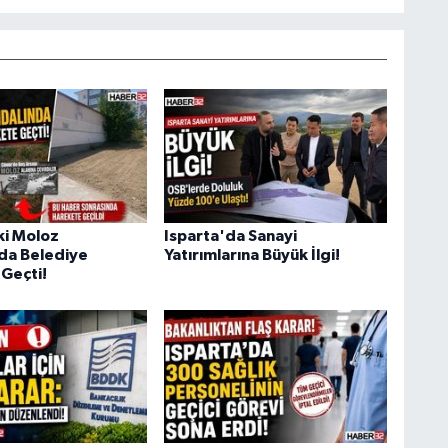
i Moloz
Isparta'da Sanayi
da Belediye
Yatırımlarına Büyük İlgi!
Geçti!