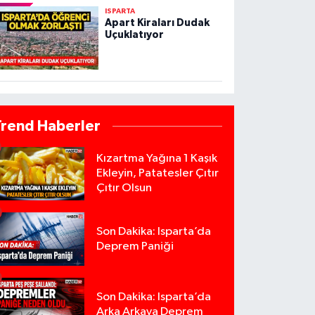
ISPARTA
Apart Kiraları Dudak
Uçuklatıyor
Trend Haberler
Kızartma Yağına 1 Kaşık
Ekleyin, Patatesler Çıtır
Çıtır Olsun
Son Dakika: Isparta’da
Deprem Paniği
Son Dakika: Isparta’da
Arka Arkaya Deprem