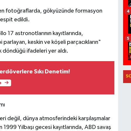
ilen fotoğraflarda, gökyüzünde formasyon
4
espit edildi.
lo 17 astronotlarının kayıtlarında,
5
 parlayan, keskin ve köşeli parçacıkların"
 döndüğü ifadeleri yer aldı.
çerdöverlere Sıkı Denetim!
S
e
rmı
ri değil, dünya atmosferindeki karşılaşmalar
n 1999 Yılbaşı gecesi kayıtlarında, ABD savaş