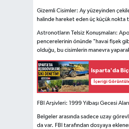
Gizemli Cisimler: Ay yüzeyinden çek
halinde hareket eden üç küçük nokta t
Astronotların Telsiz Konuşmaları: Apol
pencerelerinin önünde "havai fişek gibi
olduğu, bu cisimlerin manevra yaparak
Isparta'da Bi
İçeriği Görüntül
FBI Arşivleri: 1999 Yılbaşı Gecesi Ala
Belgeler arasında sadece uzay görevle
da var. FBI tarafından dosyaya eklene