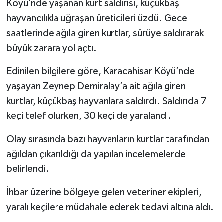
Köyü’nde yaşanan kurt saldırısı, küçükbaş
hayvancılıkla uğraşan üreticileri üzdü. Gece
Tarihi Yapılarımız
saatlerinde ağıla giren kurtlar, sürüye saldırarak
büyük zarara yol açtı.
Teknoloji
Edinilen bilgilere göre, Karacahisar Köyü’nde
Türkiye
yaşayan Zeynep Demiralay’a ait ağıla giren
Yerel
kurtlar, küçükbaş hayvanlara saldırdı. Saldırıda 7
keçi telef olurken, 30 keçi de yaralandı.
İletişim
Olay sırasında bazı hayvanların kurtlar tarafından
Künye
ağıldan çıkarıldığı da yapılan incelemelerde
belirlendi.
İhbar üzerine bölgeye gelen veteriner ekipleri,
yaralı keçilere müdahale ederek tedavi altına aldı.