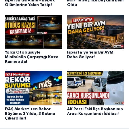
Isparta'da Anne - Bebek
MHP Yalvaç İlçe Başkanı Belli
Ölümlerine Yakın Takip!
Oldu
Yolcu Otobüsüyle
Isparta'ya Yeni Bir AVM
Minibüsün Çarpıştığı Kaza
Daha Geliyor!
Kamerada!
IYAŞ Market'ten Rekor
AK Parti Eski İlçe Başkanının
Büyüme: 3 Yılda, 3 Katına
Aracı Kurşunlandı İddiası!
Çıkardılar!