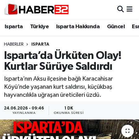
Isparta
Isparta Nöbetçi Eczaneler
Isparta
Türkiye
Isparta Hakkında
Güncel
Es
Isparta Hakkında
Isparta Hava Durumu
HABERLER
ISPARTA
Isparta’da Ürküten Olay!
Esnaf Diyor ki;
Isparta Trafik Yoğunluk Haritası
Kurtlar Sürüye Saldırdı
ASAYİŞ
Süper Lig Puan Durumu ve Fikstür
Isparta’nın Aksu ilçesine bağlı Karacahisar
Köyü’nde yaşanan kurt saldırısı, küçükbaş
BİLİM VE TEKNOLOJİ
Tüm Manşetler
hayvancılıkla uğraşan üreticileri üzdü.
EĞİTİM
Son Dakika Haberleri
24.06.2026 - 09:46
1 DK
YAYINLANMA
OKUNMA SÜRESI
GENEL
Haber Arşivi
Güncel