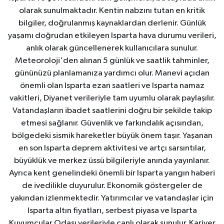
olarak sunulmaktadır. Kentin nabzını tutan en kritik
bilgiler, doğrulanmış kaynaklardan derlenir. Günlük
yaşamı doğrudan etkileyen Isparta hava durumu verileri,
anlık olarak güncellenerek kullanıcılara sunulur.
Meteoroloji'den alınan 5 günlük ve saatlik tahminler,
gününüzü planlamanıza yardımcı olur. Manevi açıdan
önemli olan Isparta ezan saatleri ve Isparta namaz
vakitleri, Diyanet verileriyle tam uyumlu olarak paylaşılır.
Vatandaşların ibadet saatlerini doğru bir şekilde takip
etmesi sağlanır. Güvenlik ve farkındalık açısından,
bölgedeki sismik hareketler büyük önem taşır. Yaşanan
en son Isparta deprem aktivitesi ve artçı sarsıntılar,
büyüklük ve merkez üssü bilgileriyle anında yayınlanır.
Ayrıca kent genelindeki önemli bir Isparta yangın haberi
de ivedilikle duyurulur. Ekonomik göstergeler de
yakından izlenmektedir. Yatırımcılar ve vatandaşlar için
Isparta altın fiyatları, serbest piyasa ve Isparta
Kuyumcular Odası verileriyle canlı olarak sunulur. Kariyer