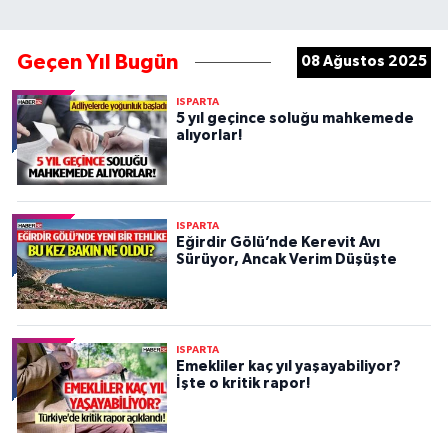
Geçen Yıl Bugün
08 Ağustos 2025
ISPARTA
5 yıl geçince soluğu mahkemede
alıyorlar!
ISPARTA
Eğirdir Gölü’nde Kerevit Avı
Sürüyor, Ancak Verim Düşüşte
ISPARTA
Emekliler kaç yıl yaşayabiliyor?
İşte o kritik rapor!