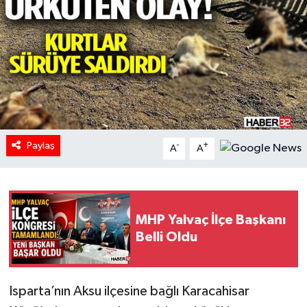
HABERDE İNSAN
İlginç
KÜLTÜR SANAT
MAGAZİN
Paylaş
-
+
A
A
Oyun
POLİTİKA
MHP Yalvaç İlçe Başkanı
RESMİ İLANLAR
Belli Oldu
SAĞLIK
Isparta’nın Aksu ilçesine bağlı Karacahisar
Spor