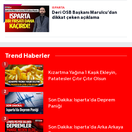
ISPARTA
Deri OSB Başkanı Marulcu’dan
dikkat çeken açıklama
Trend Haberler
1
Kızartma Yağına 1 Kaşık Ekleyin,
Patatesler Çıtır Çıtır Olsun
2
Son Dakika: Isparta’da Deprem
Paniği
3
Son Dakika: Isparta’da Arka Arkaya