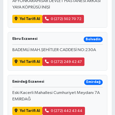
AFYONKARAHİSAR DEVLET HASTANESİ ARKASI
YAYA KÖPRÜSÜ İNİŞİ
Tarihi Yapılarımız
Yol Tarifi Al
0 (272) 502 70 72
Teknoloji
Türkiye
Ebru Eczanesi
Bolvadin
BADEMLİ MAH.ŞEHİTLER CADDESİ NO:230A
Yerel
Yol Tarifi Al
0 (272) 249 42 47
İletişim
Künye
Emirdağ Eczanesi
Emirdağ
Eski Kacerli Mahallesi Cumhuriyet Meydanı 7A
EMİRDAĞ
Yol Tarifi Al
0 (272) 442 43 44