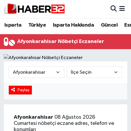
Isparta
Isparta Nöbetçi Eczaneler
Isparta
Türkiye
Isparta Hakkında
Güncel
Es
Isparta Hakkında
Isparta Hava Durumu
Afyonkarahisar Nöbetçi Eczaneler
Esnaf Diyor ki;
Isparta Trafik Yoğunluk Haritası
ASAYİŞ
Süper Lig Puan Durumu ve Fikstür
BİLİM VE TEKNOLOJİ
Tüm Manşetler
Paylaş
EĞİTİM
Son Dakika Haberleri
GENEL
Haber Arşivi
Afyonkarahisar
08 Ağustos 2026
Cumartesi nöbetçi eczane adres, telefon ve
Güncel
konumları