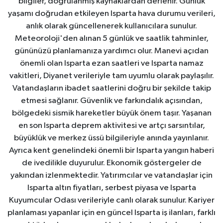
bilgiler, doğrulanmış kaynaklardan derlenir. Günlük
yaşamı doğrudan etkileyen Isparta hava durumu verileri,
anlık olarak güncellenerek kullanıcılara sunulur.
Meteoroloji'den alınan 5 günlük ve saatlik tahminler,
gününüzü planlamanıza yardımcı olur. Manevi açıdan
önemli olan Isparta ezan saatleri ve Isparta namaz
vakitleri, Diyanet verileriyle tam uyumlu olarak paylaşılır.
Vatandaşların ibadet saatlerini doğru bir şekilde takip
etmesi sağlanır. Güvenlik ve farkındalık açısından,
bölgedeki sismik hareketler büyük önem taşır. Yaşanan
en son Isparta deprem aktivitesi ve artçı sarsıntılar,
büyüklük ve merkez üssü bilgileriyle anında yayınlanır.
Ayrıca kent genelindeki önemli bir Isparta yangın haberi
de ivedilikle duyurulur. Ekonomik göstergeler de
yakından izlenmektedir. Yatırımcılar ve vatandaşlar için
Isparta altın fiyatları, serbest piyasa ve Isparta
Kuyumcular Odası verileriyle canlı olarak sunulur. Kariyer
planlaması yapanlar için en güncel Isparta iş ilanları, farklı