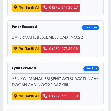
Yol Tarifi Al
0 (272) 341 26 27
Pınar Eczanesi
İhsaniye
ZAFER MAH., BELCEMESE CAD., NO:22
Yol Tarifi Al
0 (272) 271 56 06
Eylül Eczanesi
Dazkırı
YENİYOL MAHALLESİ ŞEHİT ASTSUBAY TUNCAY
DOĞAN CAD. NO:72 1 DAZKIRI
Yol Tarifi Al
0 (272) 421 35 59