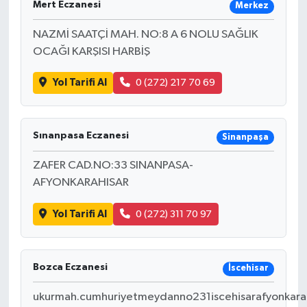
Mert Eczanesi
Merkez
NAZMİ SAATÇİ MAH. NO:8 A 6 NOLU SAĞLIK
OCAĞI KARŞISI HARBİŞ
Yol Tarifi Al
0 (272) 217 70 69
Sınanpasa Eczanesi
Sinanpaşa
ZAFER CAD.NO:33 SINANPASA-
AFYONKARAHISAR
Yol Tarifi Al
0 (272) 311 70 97
Bozca Eczanesi
İscehisar
ukurmah.cumhuriyetmeydanno231iscehisarafyonkara