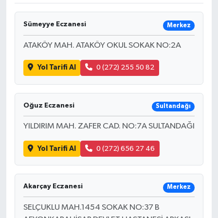
HABERDE İNSAN
Sümeyye Eczanesi
Merkez
İlginç
ATAKÖY MAH. ATAKÖY OKUL SOKAK NO:2A
KÜLTÜR SANAT
Yol Tarifi Al
0 (272) 255 50 82
MAGAZİN
Oğuz Eczanesi
Sultandağı
Oyun
YILDIRIM MAH. ZAFER CAD. NO:7A SULTANDAĞI
POLİTİKA
Yol Tarifi Al
0 (272) 656 27 46
RESMİ İLANLAR
Akarçay Eczanesi
Merkez
SAĞLIK
SELÇUKLU MAH.1454 SOKAK NO:37 B
Spor