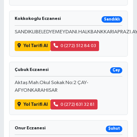
Kokkokoglu Eczanesi
Sandıklı
SANDIKLIBELEDYEMEYDANI.HALKBANKKARIAPRAZI.A
Yol Tarifi Al
0 (272) 512 84 03
Çubuk Eczanesi
Çay
Aktaş Mah.Okul Sokak No:2 ÇAY-
AFYONKARAHISAR
Yol Tarifi Al
0 (272) 631 32 81
Onur Eczanesi
Şuhut