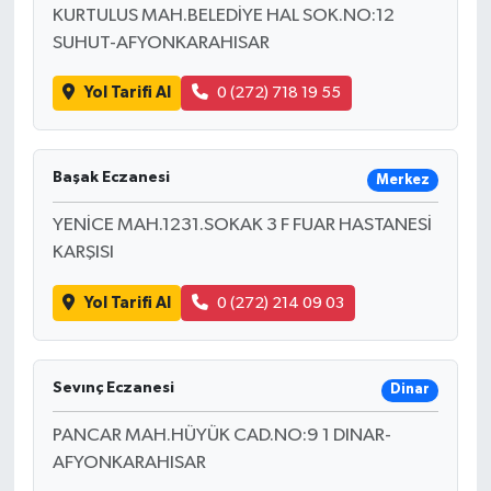
KURTULUS MAH.BELEDİYE HAL SOK.NO:12
SUHUT-AFYONKARAHISAR
Yol Tarifi Al
0 (272) 718 19 55
Başak Eczanesi
Merkez
YENİCE MAH.1231.SOKAK 3 F FUAR HASTANESİ
KARŞISI
Yol Tarifi Al
0 (272) 214 09 03
Sevınç Eczanesi
Dinar
PANCAR MAH.HÜYÜK CAD.NO:9 1 DINAR-
AFYONKARAHISAR