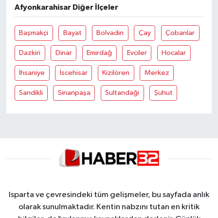
Afyonkarahisar Diğer İlçeler
Başmakçi
Bayat
Bolvadin
Çay
Çobanlar
Dazkiri
Dinar
Emirdağ
Evciler
Hocalar
İhsaniye
İscehisar
Kizilören
Merkez
Sandikli
Sinanpaşa
Sultandaği
Şuhut
Isparta ve çevresindeki tüm gelişmeler, bu sayfada anlık
olarak sunulmaktadır. Kentin nabzını tutan en kritik