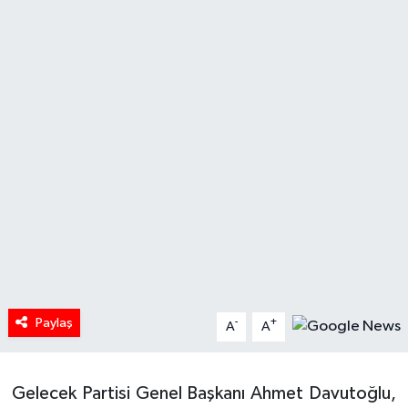
HABERDE İNSAN
İlginç
KÜLTÜR SANAT
MAGAZİN
Oyun
POLİTİKA
RESMİ İLANLAR
Paylaş
-
+
A
A
SAĞLIK
Gelecek Partisi Genel Başkanı Ahmet Davutoğlu,
Spor