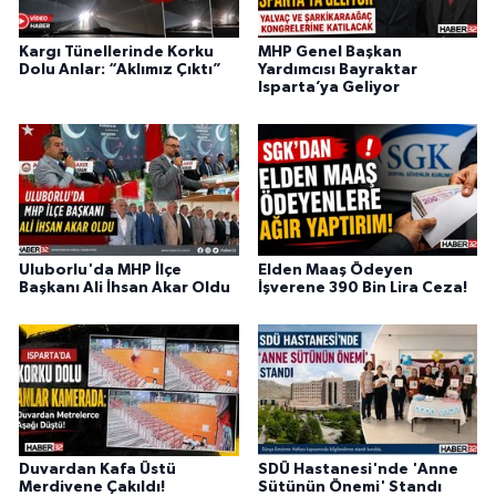
Kargı Tünellerinde Korku
MHP Genel Başkan
Dolu Anlar: “Aklımız Çıktı”
Yardımcısı Bayraktar
Isparta’ya Geliyor
Uluborlu'da MHP İlçe
Elden Maaş Ödeyen
Başkanı Ali İhsan Akar Oldu
İşverene 390 Bin Lira Ceza!
Duvardan Kafa Üstü
SDÜ Hastanesi'nde 'Anne
Merdivene Çakıldı!
Sütünün Önemi' Standı