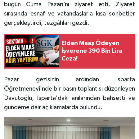
bugün Cuma Pazarı’nı ziyaret etti. Ziyaret
sırasında esnaf ve vatandaşlarla kısa sohbetler
Tarihi Yapılarımız
gerçekleştirdi, tezgâhları gezdi.
Teknoloji
Elden Maaş Ödeyen
Türkiye
İşverene 390 Bin Lira
Ceza!
Yerel
İletişim
Pazar gezisinin ardından Isparta
Öğretmenevi'nde bir basın toplantısı düzenleyen
Künye
Davutoğlu, Isparta'daki anılarından bahsetti ve
gündeme dair açıklamalarda bulundu.