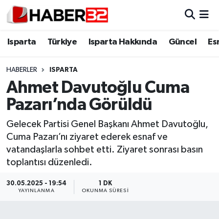
Isparta
Isparta Nöbetçi Eczaneler
Isparta
Türkiye
Isparta Hakkında
Güncel
Es
Isparta Hakkında
Isparta Hava Durumu
HABERLER
ISPARTA
Ahmet Davutoğlu Cuma
Esnaf Diyor ki;
Isparta Trafik Yoğunluk Haritası
Pazarı’nda Görüldü
ASAYİŞ
Süper Lig Puan Durumu ve Fikstür
Gelecek Partisi Genel Başkanı Ahmet Davutoğlu,
Cuma Pazarı’nı ziyaret ederek esnaf ve
BİLİM VE TEKNOLOJİ
Tüm Manşetler
vatandaşlarla sohbet etti. Ziyaret sonrası basın
toplantısı düzenledi.
EĞİTİM
Son Dakika Haberleri
30.05.2025 - 19:54
1 DK
GENEL
Haber Arşivi
YAYINLANMA
OKUNMA SÜRESI
Güncel