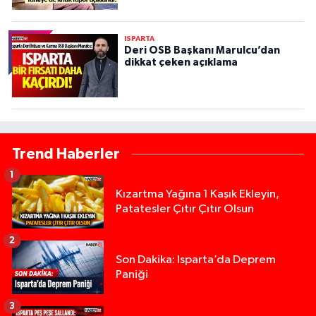
ISPARTA
Deri OSB Başkanı Marulcu’dan
dikkat çeken açıklama
Trend Haberler
1
Kızartma Yağına 1 Kaşık Ekleyin,
Patatesler Çıtır Çıtır Olsun
2
Son Dakika: Isparta’da Deprem
Paniği
3