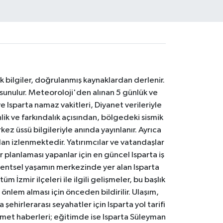
k bilgiler, doğrulanmış kaynaklardan derlenir.
 sunulur. Meteoroloji'den alınan 5 günlük ve
 Isparta namaz vakitleri, Diyanet verileriyle
lik ve farkındalık açısından, bölgedeki sismik
ez üssü bilgileriyle anında yayınlanır. Ayrıca
an izlenmektedir. Yatırımcılar ve vatandaşlar
er planlaması yapanlar için en güncel Isparta iş
. Kentsel yaşamın merkezinde yer alan Isparta
m İzmir ilçeleri ile ilgili gelişmeler, bu başlık
 önlem alması için önceden bildirilir. Ulaşım,
 şehirlerarası seyahatler için Isparta yol tarifi
 hizmet haberleri; eğitimde ise Isparta Süleyman