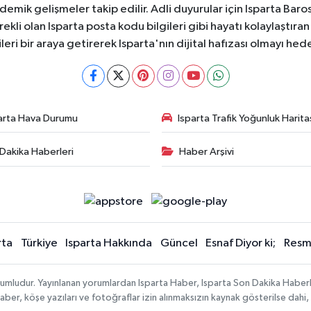
ademik gelişmeler takip edilir. Adli duyurular için Isparta Bar
ekli olan Isparta posta kodu bilgileri gibi hayatı kolaylaştıra
ileri bir araya getirerek Isparta'nın dijital hafızası olmayı hede
arta Hava Durumu
Isparta Trafik Yoğunluk Harita
Dakika Haberleri
Haber Arşivi
rta
Türkiye
Isparta Hakkında
Güncel
Esnaf Diyor ki;
Resmi
orumludur. Yayınlanan yorumlardan Isparta Haber, Isparta Son Dakika Haberl
n haber, köşe yazıları ve fotoğraflar izin alınmaksızın kaynak gösterilse da