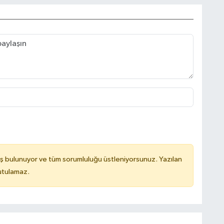
ş bulunuyor ve tüm sorumluluğu üstleniyorsunuz. Yazılan
utulamaz.