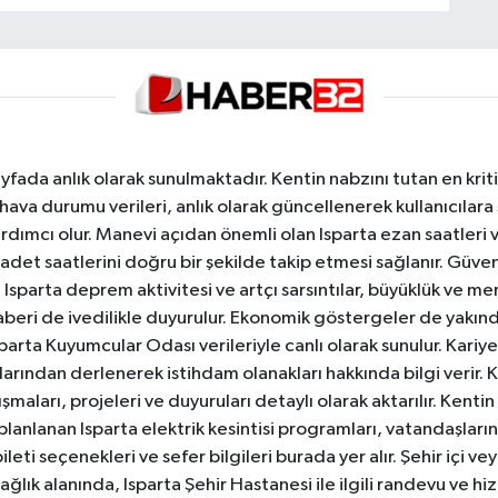
yfada anlık olarak sunulmaktadır. Kentin nabzını tutan en kriti
va durumu verileri, anlık olarak güncellenerek kullanıcılara
dımcı olur. Manevi açıdan önemli olan Isparta ezan saatleri ve
badet saatlerini doğru bir şekilde takip etmesi sağlanır. Güven
sparta deprem aktivitesi ve artçı sarsıntılar, büyüklük ve merk
aberi de ivedilikle duyurulur. Ekonomik göstergeler de yakınd
 Isparta Kuyumcular Odası verileriyle canlı olarak sunulur. Kariy
anlarından derlenerek istihdam olanakları hakkında bilgi verir
aları, projeleri ve duyuruları detaylı olarak aktarılır. Kentin tü
 planlanan Isparta elektrik kesintisi programları, vatandaşların
ti seçenekleri ve sefer bilgileri burada yer alır. Şehir içi veya
 Sağlık alanında, Isparta Şehir Hastanesi ile ilgili randevu ve