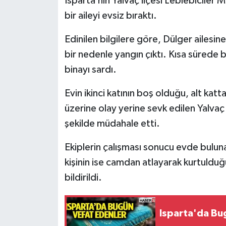
Isparta’nın Yalvaç ilçesi Leblebiciler 
bir aileyi evsiz bıraktı.
Tarihi Yapılarımız
Edinilen bilgilere göre, Dülger ailesin
Teknoloji
bir nedenle yangın çıktı. Kısa sürede 
binayı sardı.
Türkiye
Evin ikinci katının boş olduğu, alt katta
Yerel
üzerine olay yerine sevk edilen Yalvaç B
şekilde müdahale etti.
İletişim
Ekiplerin çalışması sonucu evde bulunan 
Künye
kişinin ise camdan atlayarak kurtulduğu
bildirildi.
Isparta'da Bu