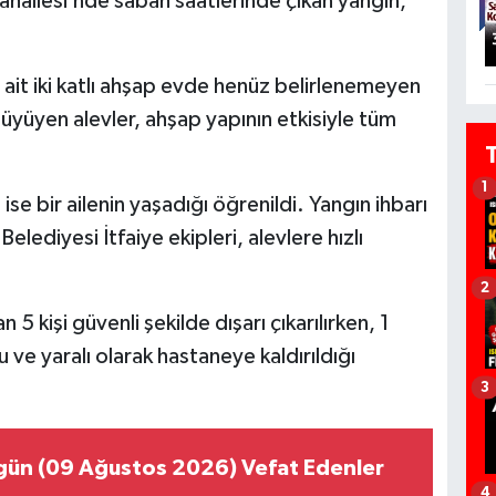
Mahallesi’nde sabah saatlerinde çıkan yangın,
e ait iki katlı ahşap evde henüz belirlenemeyen
büyüyen alevler, ahşap yapının etkisiyle tüm
1
 ise bir ailenin yaşadığı öğrenildi. Yangın ihbarı
elediyesi İtfaiye ekipleri, alevlere hızlı
2
5 kişi güvenli şekilde dışarı çıkarılırken, 1
 ve yaralı olarak hastaneye kaldırıldığı
3
gün (09 Ağustos 2026) Vefat Edenler
4