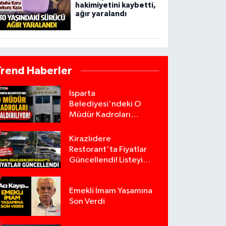
hakimiyetini kaybetti,
ağır yaralandı
Trend Haberler
Isparta
Belediyesi'ndeki O
Müdür Kadroları
Kaldırılıyor!
Kirazlıdere
Restorant'ta Fiyatlar
Güncellendi! Listeyi
Görenler Şaşırıyor!
Emekli İmam Yaşamına
Son Verdi