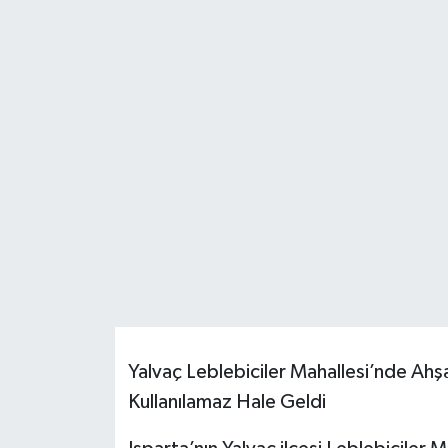
HABERDE İNSAN
İlginç
KÜLTÜR SANAT
MAGAZİN
Oyun
POLİTİKA
RESMİ İLANLAR
Yalvaç Leblebiciler Mahallesi’nde Ahşap
SAĞLIK
Kullanılamaz Hale Geldi
Spor