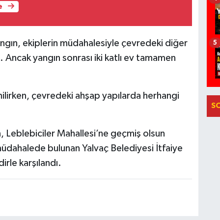
e
yangın, ekiplerin müdahalesiyle çevredeki diğer
5
ı. Ancak yangın sonrası iki katlı ev tamamen
ilirken, çevredeki ahşap yapılarda herhangi
S
, Leblebiciler Mahallesi’ne geçmiş olsun
ili müdahalede bulunan Yalvaç Belediyesi İtfaiye
irle karşılandı.