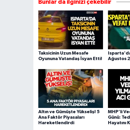
Bunlar da ilginizi çekebilir
Taksicinin Uzun Mesafe
Isparta'd
Oyununa Vatandaş İsyan Etti!
Ağustos 2
Altın ve Gümüşte Yükseliş! 5
MHP’li Ve
Ana Faktör Piyasaları
Günü: Ted
Hareketlendirdi
Hayatını 