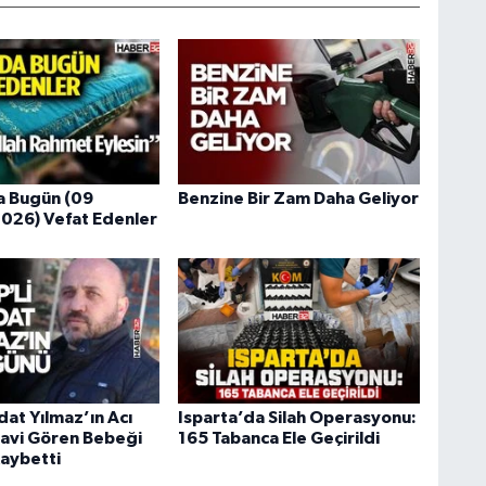
a Bugün (09
Benzine Bir Zam Daha Geliyor
026) Vefat Edenler
dat Yılmaz’ın Acı
Isparta’da Silah Operasyonu:
avi Gören Bebeği
165 Tabanca Ele Geçirildi
Kaybetti