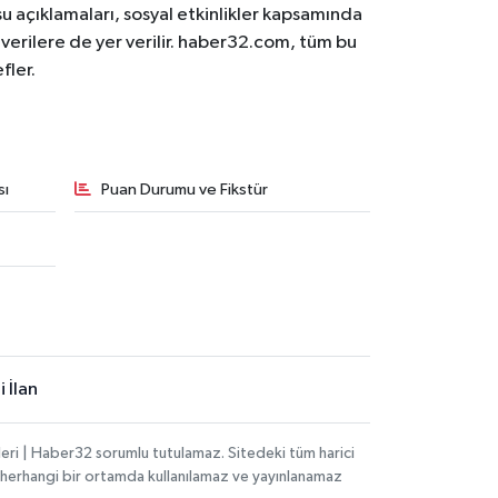
osu açıklamaları, sosyal etkinlikler kapsamında
n verilere de yer verilir. haber32.com, tüm bu
fler.
sı
Puan Durumu ve Fikstür
 İlan
eri | Haber32 sorumlu tutulamaz. Sitedeki tüm harici
hi, herhangi bir ortamda kullanılamaz ve yayınlanamaz