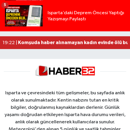
5
Yığılca'da kardeşler arasındaki silahlı kavgada 
13:00 |
Isparta’daki Deprem Öncesi Yaptığı
Yazışmayı Paylaştı
Tur teknesi çalışanlarının birbirine girdiği kavga
12:48 |
MOTOSİKLETLE ÇARPIŞAN OTOMOBİL GÜL HEYKE
02:26 |
Alzheimer Hastası Adamdan Saatlerdir Haber A
20:12 |
Komşuda haber alınamayan kadın evinde ölü bu
19:22 |
Isparta ve çevresindeki tüm gelişmeler, bu sayfada anlık
olarak sunulmaktadır. Kentin nabzını tutan en kritik
bilgiler, doğrulanmış kaynaklardan derlenir. Günlük
yaşamı doğrudan etkileyen Isparta hava durumu verileri,
anlık olarak güncellenerek kullanıcılara sunulur.
Meteoroloji'den alınan 5 günlük ve saatlik tahminler,