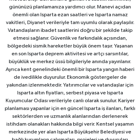
gününüzü planlamanıza yardımcı olur. Manevi açıdan
önemli olan Isparta ezan saatleri ve Isparta namaz
vakitleri, Diyanet verileriyle tam uyumlu olarak paylaşılır.
Vatandaşların ibadet saatlerini doğru bir şekilde takip
etmesi sağlanır. Güvenlik ve farkındalık açısından,
bölgedeki sismik hareketler büyük önem taşır. Yaşanan
en son Isparta deprem aktivitesi ve artçı sarsıntılar,
büyüklük ve merkez üssü bilgileriyle anında yayınlanır.
Ayrıca kent genelindeki önemli bir Isparta yangın haberi
de ivedilikle duyurulur. Ekonomik göstergeler de
yakından izlenmektedir. Yatırımcılar ve vatandaşlar için
Isparta altın fiyatları, serbest piyasa ve Isparta
Kuyumcular Odası verileriyle canlı olarak sunulur. Kariyer
planlaması yapanlar için en güncel Isparta iş ilanları, farklı
sektörlerden ve uzmanlık alanlarından derlenerek
istihdam olanakları hakkında bilgi verir. Kentsel yaşamın
merkezinde yer alan Isparta Büyükşehir Belediyesi ve
bağlı kurumların çalışmaları, projeleri ve duyuruları