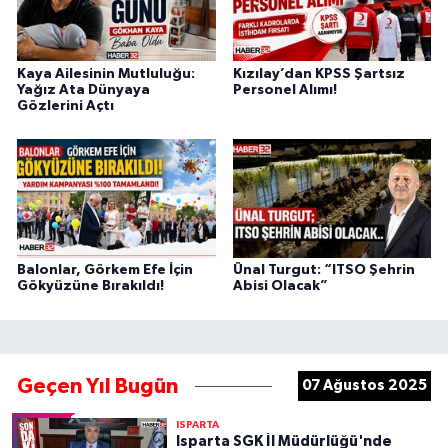
Kaya Ailesinin Mutluluğu:
Kızılay’dan KPSS Şartsız
Yağız Ata Dünyaya
Personel Alımı!
Gözlerini Açtı
Balonlar, Görkem Efe İçin
Ünal Turgut: “ITSO Şehrin
Gökyüzüne Bırakıldı!
Abisi Olacak”
Geçen Yıl Bugün
07 Ağustos 2025
ISPARTA
Isparta SGK İl Müdürlüğü'nde