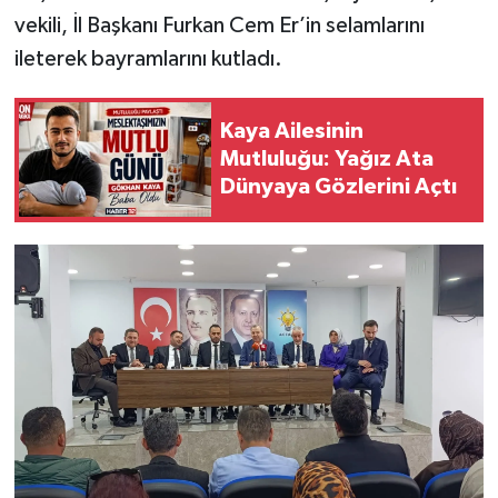
vekili, İl Başkanı Furkan Cem Er’in selamlarını
Tarihi Yapılarımız
ileterek bayramlarını kutladı.
Teknoloji
Kaya Ailesinin
Mutluluğu: Yağız Ata
Türkiye
Dünyaya Gözlerini Açtı
Yerel
İletişim
Künye