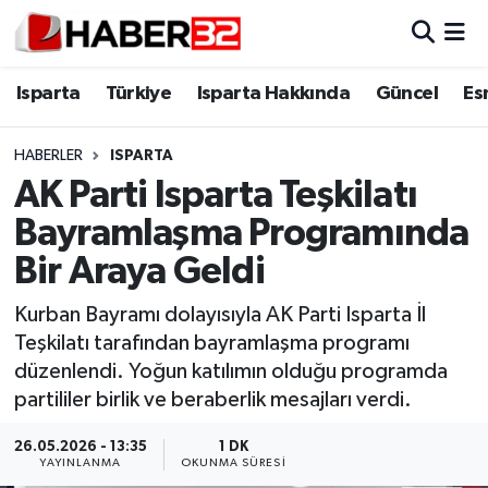
Isparta
Isparta Nöbetçi Eczaneler
Isparta
Türkiye
Isparta Hakkında
Güncel
Es
Isparta Hakkında
Isparta Hava Durumu
HABERLER
ISPARTA
AK Parti Isparta Teşkilatı
Esnaf Diyor ki;
Isparta Trafik Yoğunluk Haritası
Bayramlaşma Programında
ASAYİŞ
Süper Lig Puan Durumu ve Fikstür
Bir Araya Geldi
BİLİM VE TEKNOLOJİ
Tüm Manşetler
Kurban Bayramı dolayısıyla AK Parti Isparta İl
Teşkilatı tarafından bayramlaşma programı
EĞİTİM
Son Dakika Haberleri
düzenlendi. Yoğun katılımın olduğu programda
partililer birlik ve beraberlik mesajları verdi.
GENEL
Haber Arşivi
26.05.2026 - 13:35
1 DK
YAYINLANMA
OKUNMA SÜRESI
Güncel