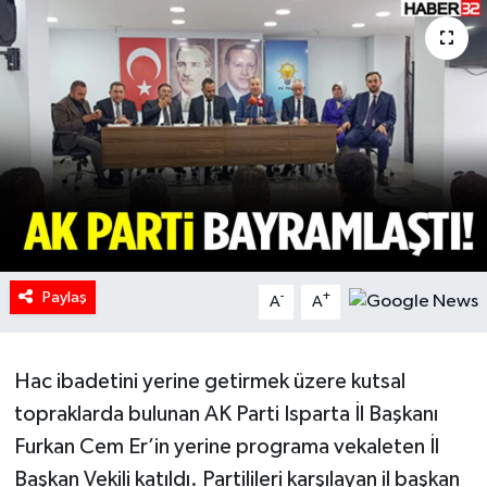
HABERDE İNSAN
İlginç
KÜLTÜR SANAT
MAGAZİN
Oyun
Paylaş
-
+
A
A
POLİTİKA
RESMİ İLANLAR
Hac ibadetini yerine getirmek üzere kutsal
topraklarda bulunan AK Parti Isparta İl Başkanı
SAĞLIK
Furkan Cem Er’in yerine programa vekaleten İl
Başkan Vekili katıldı. Partilileri karşılayan il başkan
Spor