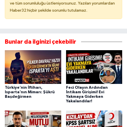
ve tüm sorumluluğu üstleniyorsunuz. Yazılan yorumlardan
Haber32 hiçbir şekilde sorumlu tutulamaz.
Bunlar da ilginizi çekebilir
Türkiye’nin İftiharı,
Feci Olayın Ardından
Isparta’nın Mimarı: Şükrü
İntikam Girişimi! Evi
Başdeğirmen
Yakmaya Giderken
Yakalandılar!