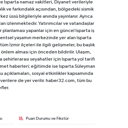
 Isparta namaz vakitleri, Diyanet verileriyle
lik ve farkındalık açısından, bölgedeki sismik
ez üssü bilgileriyle anında yayınlanır. Ayrıca
an izlenmektedir. Yatırımcılar ve vatandaşlar
er planlaması yapanlar için en güncel Isparta iş
. Kentsel yaşamın merkezinde yer alan Isparta
m İzmir ilçeleri ile ilgili gelişmeler, bu başlık
 önlem alması için önceden bildirilir. Ulaşım,
 şehirlerarası seyahatler için Isparta yol tarifi
 hizmet haberleri; eğitimde ise Isparta Süleyman
osu açıklamaları, sosyal etkinlikler kapsamında
n verilere de yer verilir. haber32.com, tüm bu
fler.
sı
Puan Durumu ve Fikstür