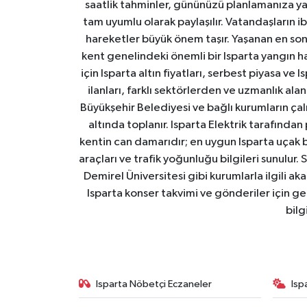
saatlik tahminler, gününüzü planlamanıza yar
tam uyumlu olarak paylaşılır. Vatandaşların i
hareketler büyük önem taşır. Yaşanan en son I
kent genelindeki önemli bir Isparta yangın h
için Isparta altın fiyatları, serbest piyasa ve
ilanları, farklı sektörlerden ve uzmanlık al
Büyükşehir Belediyesi ve bağlı kurumların çalışm
altında toplanır. Isparta Elektrik tarafından
kentin can damarıdır; en uygun Isparta uçak bile
araçları ve trafik yoğunluğu bilgileri sunulur.
Demirel Üniversitesi gibi kurumlarla ilgili ak
Isparta konser takvimi ve gönderiler için ger
bilg
Isparta Nöbetçi Eczaneler
Isp