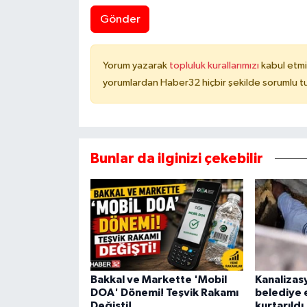
Gönder
Yorum yazarak
topluluk kurallarımızı
kabul etmi
yorumlardan Haber32 hiçbir şekilde sorumlu t
Bunlar da ilginizi çekebilir
Bakkal ve Markette 'Mobil
Kanalizas
DOA' Dönemi! Teşvik Rakamı
belediye 
Değişti!
kurtarıldı