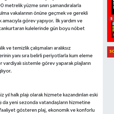
00 metrelik yüzme sınırı şamandıralarla
ğulma vakalarının önüne geçmek ve gerekli
5
 amacıyla görev yapıyor. İlk yardım ve
 cankurtaran kulelerinde gün boyu nöbet
ik ve temizlik çalışmaları aralıksız
S
rinin yanı sıra belirli periyotlarla kum eleme
er vardiyalı sistemle görev yaparak plajların
lıyor.
 yıl halk plajı olarak hizmete kazandırılan eski
jı da yeni sezonda vatandaşların hizmetine
a faaliyet gösteren plaj, ekonomik ve konforlu