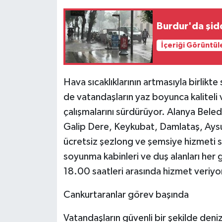
Tarihi Yapılarımız
Burdur'da şidd
İçeriği Görüntül
Teknoloji
Türkiye
Hava sıcaklıklarının artmasıyla birlikte
de vatandaşların yaz boyunca kaliteli 
Yerel
çalışmalarını sürdürüyor. Alanya Beledi
İletişim
Galip Dere, Keykubat, Damlataş, Aysul
ücretsiz şezlong ve şemsiye hizmeti s
Künye
soyunma kabinleri ve duş alanları her
18.00 saatleri arasında hizmet veriyo
Cankurtaranlar görev başında
Vatandaşların güvenli bir şekilde deni