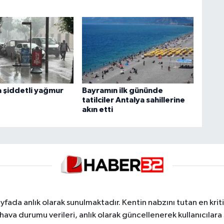
 şiddetli yağmur
Bayramın ilk gününde
tatilciler Antalya sahillerine
akın etti
yfada anlık olarak sunulmaktadır. Kentin nabzını tutan en kriti
va durumu verileri, anlık olarak güncellenerek kullanıcılara