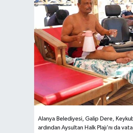
HABERDE İNSAN
İlginç
KÜLTÜR SANAT
MAGAZİN
Oyun
POLİTİKA
RESMİ İLANLAR
SAĞLIK
Alanya Belediyesi, Galip Dere, Keykub
ardından Aysultan Halk Plajı'nı da vat
Spor