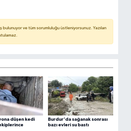
ş bulunuyor ve tüm sorumluluğu üstleniyorsunuz. Yazılan
utulamaz.
yona düşen kedi
Burdur'da sağanak sonrası
ekiplerince
bazı evleri su bastı