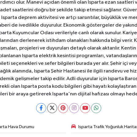
dımcı olur. Manevi açıdan önemli olan Isparta ezan saatleri ve
badet saatlerini doğru bir şekilde takip etmesi sağlanır. Güven
sparta deprem aktivitesi ve artçı sarsıntılar, büyüklük ve merk
aberi de ivedilikle duyurulur. Ekonomik göstergeler de yakınd
 Isparta Kuyumcular Odası verileriyle canlı olarak sunulur. Kariy
anlarından derlenerek istihdam olanakları hakkında bilgi verir
aları, projeleri ve duyuruları detaylı olarak aktarılır. Kentin tü
 planlanan Isparta elektrik kesintisi programları, vatandaşların
ti seçenekleri ve sefer bilgileri burada yer alır. Şehir içi veya
 Sağlık alanında, Isparta Şehir Hastanesi ile ilgili randevu ve
ademik gelişmeler takip edilir. Adli duyurular için Isparta Bar
ekli olan Isparta posta kodu bilgileri gibi hayatı kolaylaştıra
ileri bir araya getirerek Isparta'nın dijital hafızası olmayı hede
arta Hava Durumu
Isparta Trafik Yoğunluk Harita