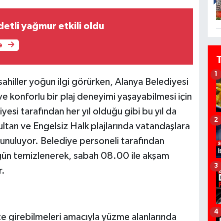
etli yağmur etkili oldu
e
1
 sahiller yoğun ilgi görürken, Alanya Belediyesi
ve konforlu bir plaj deneyimi yaşayabilmesi için
yesi tarafından her yıl olduğu gibi bu yıl da
2
tan ve Engelsiz Halk plajlarında vatandaşlara
unuluyor. Belediye personeli tarafından
 gün temizlenerek, sabah 08.00 ile akşam
3
r.
4
ze girebilmeleri amacıyla yüzme alanlarında