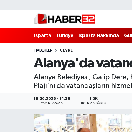
Isparta
Isparta Nöbetçi Eczaneler
Isparta
Türkiye
Isparta Hakkında
Gü
Isparta Hakkında
Isparta Hava Durumu
HABERLER
ÇEVRE
Esnaf Diyor ki;
Isparta Trafik Yoğunluk Haritası
Alanya'da vatanda
ASAYİŞ
Süper Lig Puan Durumu ve Fikstür
Alanya Belediyesi, Galip Dere,
BİLİM VE TEKNOLOJİ
Tüm Manşetler
Plajı'nı da vatandaşların hizmet
EĞİTİM
Son Dakika Haberleri
19.06.2026 - 14:39
1 DK
YAYINLANMA
OKUNMA SÜRESI
GENEL
Haber Arşivi
Güncel