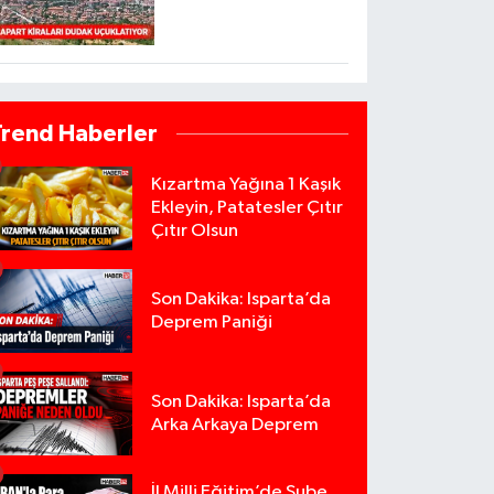
Trend Haberler
Kızartma Yağına 1 Kaşık
Ekleyin, Patatesler Çıtır
Çıtır Olsun
Son Dakika: Isparta’da
Deprem Paniği
Son Dakika: Isparta’da
Arka Arkaya Deprem
İl Milli Eğitim’de Şube