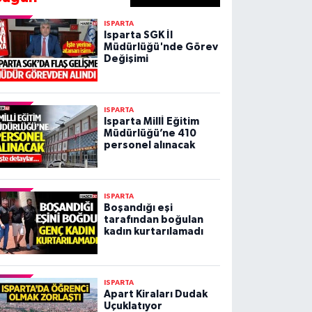
ISPARTA
Isparta SGK İl
Müdürlüğü'nde Görev
Değişimi
ISPARTA
Isparta Millİ Eğitim
Müdürlüğü’ne 410
personel alınacak
ISPARTA
Boşandığı eşi
tarafından boğulan
kadın kurtarılamadı
ISPARTA
Apart Kiraları Dudak
Uçuklatıyor