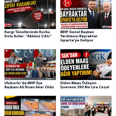
Kargı Tünellerinde Korku
MHP Genel Başkan
Dolu Anlar: “Aklımız Çıktı”
Yardımcısı Bayraktar
Isparta’ya Geliyor
Uluborlu'da MHP İlçe
Elden Maaş Ödeyen
Başkanı Ali İhsan Akar Oldu
İşverene 390 Bin Lira Ceza!