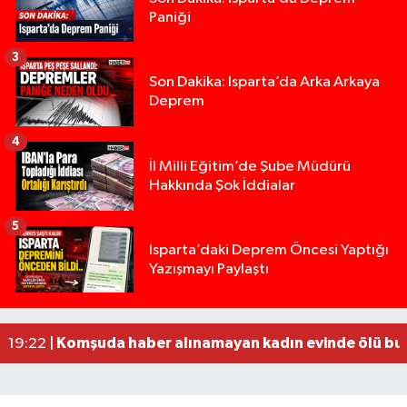
Paniği
3
Son Dakika: Isparta’da Arka Arkaya
Deprem
4
İl Milli Eğitim’de Şube Müdürü
Hakkında Şok İddialar
5
Yığılca'da kardeşler arasındaki silahlı kavgada 
13:00 |
Isparta’daki Deprem Öncesi Yaptığı
Yazışmayı Paylaştı
Tur teknesi çalışanlarının birbirine girdiği kavga
12:48 |
MOTOSİKLETLE ÇARPIŞAN OTOMOBİL GÜL HEYKE
02:26 |
Alzheimer Hastası Adamdan Saatlerdir Haber A
20:12 |
Komşuda haber alınamayan kadın evinde ölü bu
19:22 |