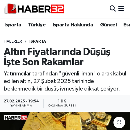
Isparta
Isparta Nöbetçi Eczaneler
Isparta
Türkiye
Isparta Hakkında
Güncel
Es
Isparta Hakkında
Isparta Hava Durumu
HABERLER
ISPARTA
Altın Fiyatlarında Düşüş
Esnaf Diyor ki;
Isparta Trafik Yoğunluk Haritası
İşte Son Rakamlar
ASAYİŞ
Süper Lig Puan Durumu ve Fikstür
Yatırımcılar tarafından "güvenli liman" olarak kabul
edilen altın, 27 Şubat 2025 tarihinde
BİLİM VE TEKNOLOJİ
Tüm Manşetler
beklenmedik bir düşüş ivmesiyle dikkat çekiyor.
EĞİTİM
Son Dakika Haberleri
27.02.2025 - 19:54
1 DK
YAYINLANMA
OKUNMA SÜRESI
GENEL
Haber Arşivi
Güncel