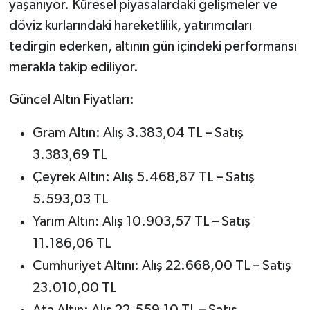
yaşanıyor. Küresel piyasalardaki gelişmeler ve
döviz kurlarındaki hareketlilik, yatırımcıları
Tarihi Yapılarımız
tedirgin ederken, altının gün içindeki performansı
merakla takip ediliyor.
Teknoloji
Güncel Altın Fiyatları:
Türkiye
Gram Altın: Alış 3.383,04 TL – Satış
Yerel
3.383,69 TL
İletişim
Çeyrek Altın: Alış 5.468,87 TL – Satış
5.593,03 TL
Künye
Yarım Altın: Alış 10.903,57 TL – Satış
11.186,06 TL
Cumhuriyet Altını: Alış 22.668,00 TL – Satış
23.010,00 TL
Ata Altın: Alış 22.559,10 TL – Satış