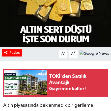
HABERDE İNSAN
İlginç
KÜLTÜR SANAT
MAGAZİN
Paylaş
-
+
A
A
Oyun
POLİTİKA
TOKİ'den Satılık
Avantajlı
RESMİ İLANLAR
Gayrimenkuller!
SAĞLIK
Altın piyasasında beklenmedik bir gerileme
Spor