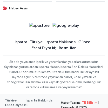
Haber Arşivi
Isparta
Türkiye
Isparta Hakkında
Güncel
Esnaf Diyor ki;
Resmi İlan
Sitede yayınlanan içerik ve yorumlardan yazarları sorumludur.
Yayınlanan yorumlardan Isparta Haber, Isparta Son Dakika Haberleri |
Haber32 sorumlu tutulamaz. Sitedeki tüm harici linkler ayrı bir
sayfada açılır. Sitemizde yayınlanan haber, köşe yazıları ve
fotoğraflar izin alınmaksızın kaynak gösterilse dahi, herhangi bir
ortamda kullanılamaz ve yayınlanamaz
Türkiye
Isparta Hakkında
Haber Yazılımı:
TE Bilişim
|
Esnaf Diyor ki;
Copyright © 2026