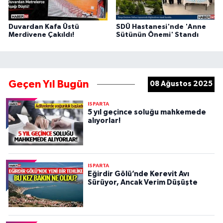
Duvardan Kafa Üstü
SDÜ Hastanesi'nde 'Anne
Merdivene Çakıldı!
Sütünün Önemi' Standı
Geçen Yıl Bugün
08 Ağustos 2025
ISPARTA
5 yıl geçince soluğu mahkemede
alıyorlar!
ISPARTA
Eğirdir Gölü’nde Kerevit Avı
Sürüyor, Ancak Verim Düşüşte