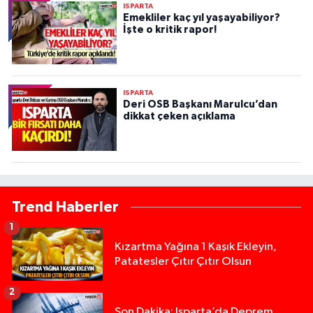
ISPARTA
Emekliler kaç yıl yaşayabiliyor?
İşte o kritik rapor!
ISPARTA
Deri OSB Başkanı Marulcu’dan
dikkat çeken açıklama
Trend Haberler
1
Kızartma Yağına 1 Kaşık Ekleyin,
Patatesler Çıtır Çıtır Olsun
2
Son Dakika: Isparta’da Deprem