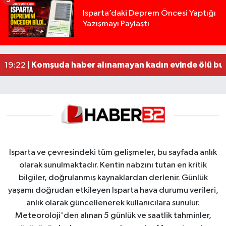
Yığılca'da kardeşler arasındaki silahlı kavgada 
13:00 |
Isparta’daki Deprem Öncesi Yaptığı
Yazışmayı Paylaştı
Tur teknesi çalışanlarının birbirine girdiği kavga
12:48 |
MOTOSİKLETLE ÇARPIŞAN OTOMOBİL GÜL HEYKE
02:26 |
Alzheimer Hastası Adamdan Saatlerdir Haber A
20:12 |
Komşuda haber alınamayan kadın evinde ölü bu
19:22 |
Isparta ve çevresindeki tüm gelişmeler, bu sayfada anlık
olarak sunulmaktadır. Kentin nabzını tutan en kritik
bilgiler, doğrulanmış kaynaklardan derlenir. Günlük
yaşamı doğrudan etkileyen Isparta hava durumu verileri,
anlık olarak güncellenerek kullanıcılara sunulur.
Meteoroloji'den alınan 5 günlük ve saatlik tahminler,