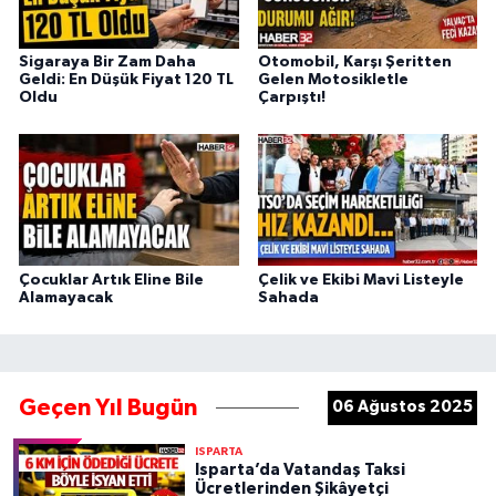
Sigaraya Bir Zam Daha
Otomobil, Karşı Şeritten
Geldi: En Düşük Fiyat 120 TL
Gelen Motosikletle
Oldu
Çarpıştı!
Çocuklar Artık Eline Bile
Çelik ve Ekibi Mavi Listeyle
Alamayacak
Sahada
Geçen Yıl Bugün
06 Ağustos 2025
ISPARTA
Isparta’da Vatandaş Taksi
Ücretlerinden Şikâyetçi