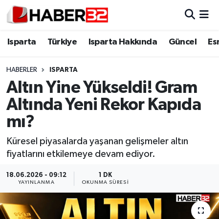
Isparta
Isparta Nöbetçi Eczaneler
Isparta
Türkiye
Isparta Hakkında
Güncel
Es
Isparta Hakkında
Isparta Hava Durumu
HABERLER
ISPARTA
Altın Yine Yükseldi! Gram
Esnaf Diyor ki;
Isparta Trafik Yoğunluk Haritası
Altında Yeni Rekor Kapıda
ASAYİŞ
Süper Lig Puan Durumu ve Fikstür
mı?
BİLİM VE TEKNOLOJİ
Tüm Manşetler
Küresel piyasalarda yaşanan gelişmeler altın
fiyatlarını etkilemeye devam ediyor.
EĞİTİM
Son Dakika Haberleri
18.06.2026 - 09:12
1 DK
YAYINLANMA
OKUNMA SÜRESI
GENEL
Haber Arşivi
Güncel