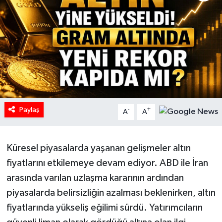
HABERDE İNSAN
İlginç
KÜLTÜR SANAT
MAGAZİN
Paylaş
-
+
A
A
Oyun
POLİTİKA
Küresel piyasalarda yaşanan gelişmeler altın
fiyatlarını etkilemeye devam ediyor. ABD ile İran
RESMİ İLANLAR
arasında varılan uzlaşma kararının ardından
piyasalarda belirsizliğin azalması beklenirken, altın
SAĞLIK
fiyatlarında yükseliş eğilimi sürdü. Yatırımcıların
Spor