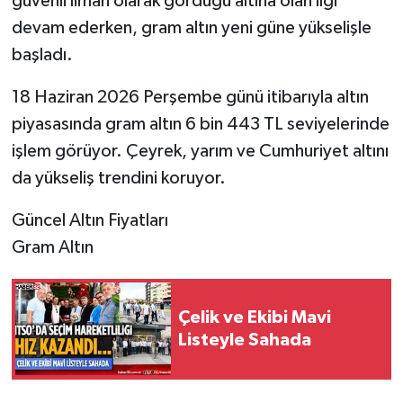
güvenli liman olarak gördüğü altına olan ilgi
devam ederken, gram altın yeni güne yükselişle
Tarihi Yapılarımız
başladı.
Teknoloji
18 Haziran 2026 Perşembe günü itibarıyla altın
piyasasında gram altın 6 bin 443 TL seviyelerinde
Türkiye
işlem görüyor. Çeyrek, yarım ve Cumhuriyet altını
da yükseliş trendini koruyor.
Yerel
Güncel Altın Fiyatları
İletişim
Gram Altın
Künye
Çelik ve Ekibi Mavi
Listeyle Sahada