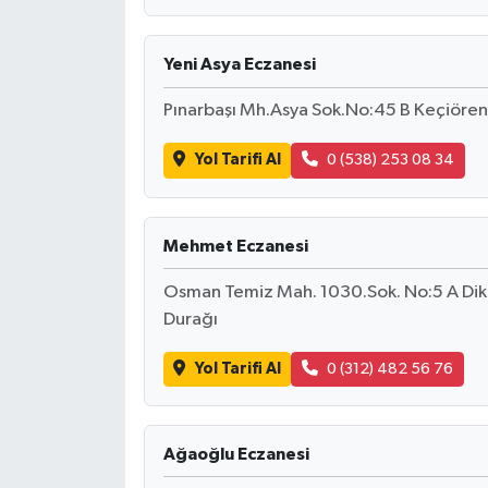
Yeni Asya Eczanesi
Pınarbaşı Mh.Asya Sok.No:45 B Keçiöre
Yol Tarifi Al
0 (538) 253 08 34
Mehmet Eczanesi
Osman Temiz Mah. 1030.Sok. No:5 A Dikm
Durağı
Yol Tarifi Al
0 (312) 482 56 76
Ağaoğlu Eczanesi