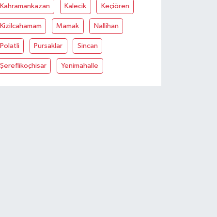
Kahramankazan
Kalecik
Keçiören
Kizilcahamam
Mamak
Nallihan
Polatli
Pursaklar
Sincan
Şereflikoçhisar
Yenimahalle