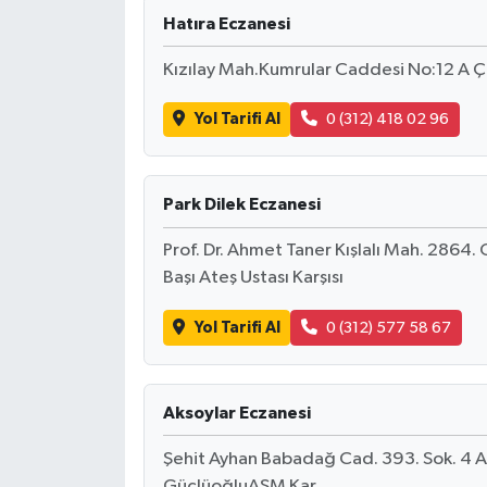
Hatıra Eczanesi
Kızılay Mah.Kumrular Caddesi No:12 A
Yol Tarifi Al
0 (312) 418 02 96
Park Dilek Eczanesi
Prof. Dr. Ahmet Taner Kışlalı Mah. 286
Başı Ateş Ustası Karşısı
Yol Tarifi Al
0 (312) 577 58 67
Aksoylar Eczanesi
Şehit Ayhan Babadağ Cad. 393. Sok. 
GüçlüoğluASM Kar