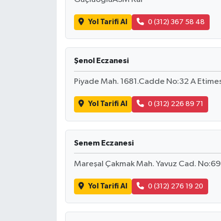
Yol Tarifi Al
0 (312) 367 58 48
Şenol Eczanesi
Piyade Mah. 1681.Cadde No:32 A Etim
Yol Tarifi Al
0 (312) 226 89 71
Senem Eczanesi
Mareşal Çakmak Mah. Yavuz Cad. No:69 A
Yol Tarifi Al
0 (312) 276 19 20