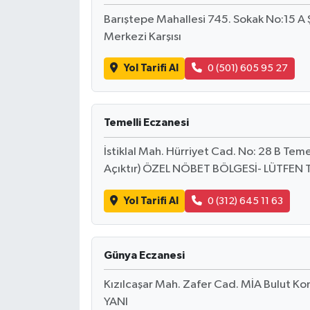
Barıştepe Mahallesi 745. Sokak No:15 A
Tarihi Yapılarımız
Merkezi Karşısı
Teknoloji
Yol Tarifi Al
0 (501) 605 95 27
Türkiye
Temelli Eczanesi
Yerel
İstiklal Mah. Hürriyet Cad. No: 28 B Tem
Açıktır) ÖZEL NÖBET BÖLGESİ- LÜTFEN 
İletişim
Yol Tarifi Al
0 (312) 645 11 63
Künye
Günya Eczanesi
Kızılcaşar Mah. Zafer Cad. MİA Bulut Ko
YANI