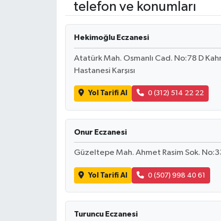
telefon ve konumları
HABERDE İNSAN
Hekimoğlu Eczanesi
İlginç
Atatürk Mah. Osmanlı Cad. No:78 D K
KÜLTÜR SANAT
Hastanesi Karşısı
MAGAZİN
Yol Tarifi Al
0 (312) 514 22 22
Oyun
Onur Eczanesi
POLİTİKA
Güzeltepe Mah. Ahmet Rasim Sok. No:3
RESMİ İLANLAR
Yol Tarifi Al
0 (507) 998 40 61
SAĞLIK
Turuncu Eczanesi
Spor