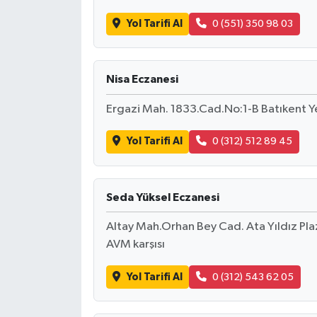
Yol Tarifi Al
0 (551) 350 98 03
Nisa Eczanesi
Ergazi Mah. 1833.Cad.No:1-B Batıkent 
Yol Tarifi Al
0 (312) 512 89 45
Seda Yüksel Eczanesi
Altay Mah.Orhan Bey Cad. Ata Yıldız P
AVM karşısı
Yol Tarifi Al
0 (312) 543 62 05