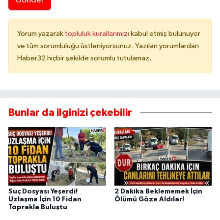
Gönder
Yorum yazarak
topluluk kurallarımızı
kabul etmiş bulunuyor
ve tüm sorumluluğu üstleniyorsunuz. Yazılan yorumlardan
Haber32 hiçbir şekilde sorumlu tutulamaz.
Bunlar da ilginizi çekebilir
Suç Dosyası Yeşerdi!
2 Dakika Beklememek İçin
Uzlaşma İçin 10 Fidan
Ölümü Göze Aldılar!
Toprakla Buluştu