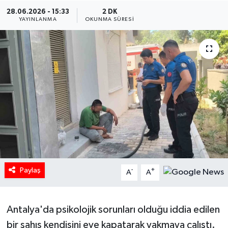
28.06.2026 - 15:33
2 DK
HABERDE İNSAN
YAYINLANMA
OKUNMA SÜRESI
İlginç
KÜLTÜR SANAT
MAGAZİN
Oyun
POLİTİKA
Paylaş
-
+
A
A
RESMİ İLANLAR
SAĞLIK
Antalya'da psikolojik sorunları olduğu iddia edilen
bir şahıs kendisini eve kapatarak yakmaya çalıştı.
Spor