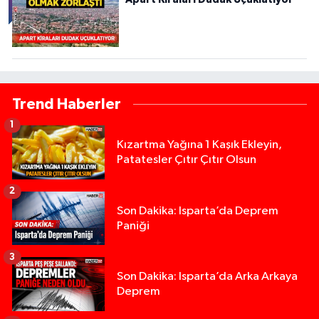
Trend Haberler
1
Kızartma Yağına 1 Kaşık Ekleyin,
Patatesler Çıtır Çıtır Olsun
2
Son Dakika: Isparta’da Deprem
Paniği
3
Son Dakika: Isparta’da Arka Arkaya
Deprem