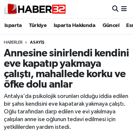
Isparta
Isparta Nöbetçi Eczaneler
Isparta
Türkiye
Isparta Hakkında
Güncel
Es
Isparta Hakkında
Isparta Hava Durumu
HABERLER
ASAYİŞ
Annesine sinirlendi kendini
Esnaf Diyor ki;
Isparta Trafik Yoğunluk Haritası
eve kapatıp yakmaya
ASAYİŞ
Süper Lig Puan Durumu ve Fikstür
çalıştı, mahallede korku ve
öfke dolu anlar
BİLİM VE TEKNOLOJİ
Tüm Manşetler
Antalya'da psikolojik sorunları olduğu iddia edilen
EĞİTİM
Son Dakika Haberleri
bir şahıs kendisini eve kapatarak yakmaya çalıştı.
Oğlu tarafından darp edilen ve evi yakılmaya
GENEL
Haber Arşivi
çalışılan anne ise oğlunun tedavi edilmesi için
yetkililerden yardım istedi.
Güncel