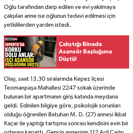
Oğlu tarafından darp edilen ve evi yakılmaya
Tarihi Yapılarımız
çalışılan anne ise oğlunun tedavi edilmesi için
yetkililerden yardım istedi.
Teknoloji
Çalıştığı Binada
Türkiye
Asansör Başluğuna
Düştü!
Yerel
İletişim
Olay, saat 13.30 sıralarında Kepez ilçesi
Teomanpaşa Mahallesi 2247 sokak üzerinde
Künye
bulunan bir apartmanın giriş katında meydana
geldi. Edinilen bilgiye göre, psikolojik sorunları
olduğu öğrenilen Batuhan M. D. (27) annesi İkbal
Kaçar ile yaptığı tartışma sonrası kendisini evin bir
odasına kapattı. Gencin annesinin 112 Acil Çağrı