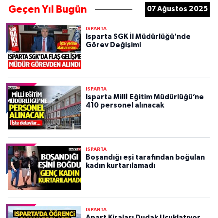
Geçen Yıl Bugün
07 Ağustos 2025
ISPARTA
Isparta SGK İl Müdürlüğü'nde
Görev Değişimi
ISPARTA
Isparta Millİ Eğitim Müdürlüğü’ne
410 personel alınacak
ISPARTA
Boşandığı eşi tarafından boğulan
kadın kurtarılamadı
ISPARTA
Apart Kiraları Dudak Uçuklatıyor