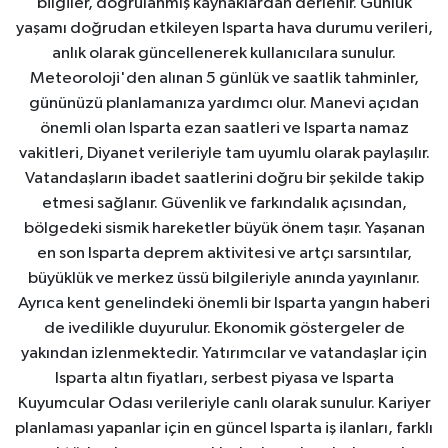
bilgiler, doğrulanmış kaynaklardan derlenir. Günlük
yaşamı doğrudan etkileyen Isparta hava durumu verileri,
anlık olarak güncellenerek kullanıcılara sunulur.
Meteoroloji'den alınan 5 günlük ve saatlik tahminler,
gününüzü planlamanıza yardımcı olur. Manevi açıdan
önemli olan Isparta ezan saatleri ve Isparta namaz
vakitleri, Diyanet verileriyle tam uyumlu olarak paylaşılır.
Vatandaşların ibadet saatlerini doğru bir şekilde takip
etmesi sağlanır. Güvenlik ve farkındalık açısından,
bölgedeki sismik hareketler büyük önem taşır. Yaşanan
en son Isparta deprem aktivitesi ve artçı sarsıntılar,
büyüklük ve merkez üssü bilgileriyle anında yayınlanır.
Ayrıca kent genelindeki önemli bir Isparta yangın haberi
de ivedilikle duyurulur. Ekonomik göstergeler de
yakından izlenmektedir. Yatırımcılar ve vatandaşlar için
Isparta altın fiyatları, serbest piyasa ve Isparta
Kuyumcular Odası verileriyle canlı olarak sunulur. Kariyer
planlaması yapanlar için en güncel Isparta iş ilanları, farklı