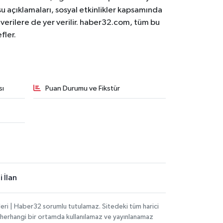
osu açıklamaları, sosyal etkinlikler kapsamında
n verilere de yer verilir. haber32.com, tüm bu
fler.
sı
Puan Durumu ve Fikstür
 İlan
eri | Haber32 sorumlu tutulamaz. Sitedeki tüm harici
hi, herhangi bir ortamda kullanılamaz ve yayınlanamaz