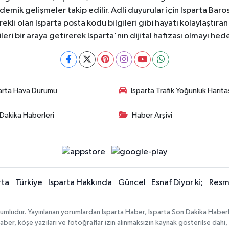
ademik gelişmeler takip edilir. Adli duyurular için Isparta Bar
ekli olan Isparta posta kodu bilgileri gibi hayatı kolaylaştıra
ileri bir araya getirerek Isparta'nın dijital hafızası olmayı hede
arta Hava Durumu
Isparta Trafik Yoğunluk Harita
Dakika Haberleri
Haber Arşivi
rta
Türkiye
Isparta Hakkında
Güncel
Esnaf Diyor ki;
Resmi
orumludur. Yayınlanan yorumlardan Isparta Haber, Isparta Son Dakika Haberl
n haber, köşe yazıları ve fotoğraflar izin alınmaksızın kaynak gösterilse da