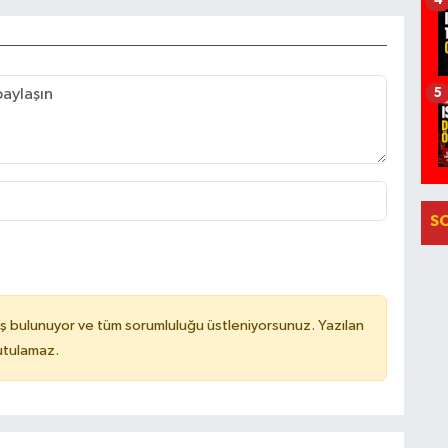
4
5
S
ş bulunuyor ve tüm sorumluluğu üstleniyorsunuz. Yazılan
utulamaz.