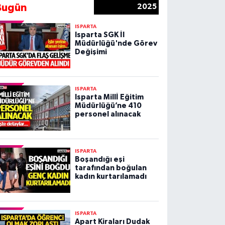
Bugün
2025
ISPARTA
Isparta SGK İl
Müdürlüğü'nde Görev
Değişimi
ISPARTA
Isparta Millİ Eğitim
Müdürlüğü’ne 410
personel alınacak
ISPARTA
Boşandığı eşi
tarafından boğulan
kadın kurtarılamadı
ISPARTA
Apart Kiraları Dudak