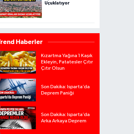
Uçuklatıyor
Trend Haberler
Kızartma Yağına 1 Kaşık
Ekleyin, Patatesler Çıtır
Çıtır Olsun
Son Dakika: Isparta’da
Deprem Paniği
Son Dakika: Isparta’da
Arka Arkaya Deprem