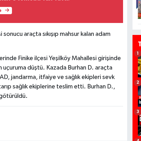
e
i sonucu araçta sıkışıp mahsur kalan adam
1
rinde Finike ilçesi Yeşilköy Mahallesi girişinde
ten uçuruma düştü. Kazada Burhan D. araçta
FAD, jandarma, itfaiye ve sağlık ekipleri sevk
2
arıp sağlık ekiplerine teslim etti. Burhan D.,
götürüldü.
3