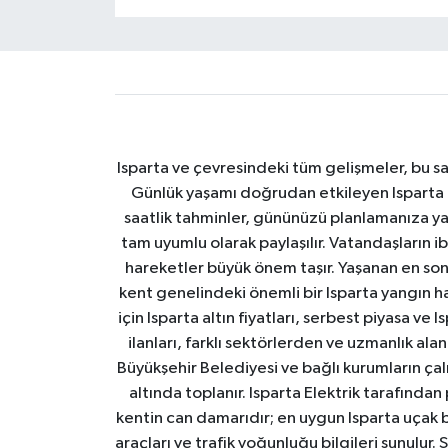
Isparta ve çevresindeki tüm gelişmeler, bu sa
Günlük yaşamı doğrudan etkileyen Isparta ha
saatlik tahminler, gününüzü planlamanıza yar
tam uyumlu olarak paylaşılır. Vatandaşların i
hareketler büyük önem taşır. Yaşanan en son I
kent genelindeki önemli bir Isparta yangın h
için Isparta altın fiyatları, serbest piyasa ve
ilanları, farklı sektörlerden ve uzmanlık al
Büyükşehir Belediyesi ve bağlı kurumların çalışm
altında toplanır. Isparta Elektrik tarafından
kentin can damarıdır; en uygun Isparta uçak bile
araçları ve trafik yoğunluğu bilgileri sunulur.