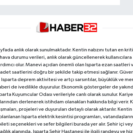
yfada anlık olarak sunulmaktadır. Kentin nabzını tutan en kriti
va durumu verileri, anlık olarak güncellenerek kullanıcılara
dımcı olur. Manevi açıdan önemli olan Isparta ezan saatleri ve
badet saatlerini doğru bir şekilde takip etmesi sağlanır. Güven
sparta deprem aktivitesi ve artçı sarsıntılar, büyüklük ve merk
aberi de ivedilikle duyurulur. Ekonomik göstergeler de yakınd
 Isparta Kuyumcular Odası verileriyle canlı olarak sunulur. Kariy
anlarından derlenerek istihdam olanakları hakkında bilgi verir
aları, projeleri ve duyuruları detaylı olarak aktarılır. Kentin tü
 planlanan Isparta elektrik kesintisi programları, vatandaşların
ti seçenekleri ve sefer bilgileri burada yer alır. Şehir içi veya
 Sağlık alanında, Isparta Şehir Hastanesi ile ilgili randevu ve