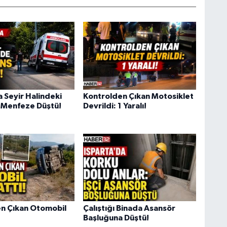
a Seyir Halindeki
Kontrolden Çıkan Motosiklet
 Menfeze Düştü!
Devrildi: 1 Yaralı!
n Çıkan Otomobil
Çalıştığı Binada Asansör
Başluğuna Düştü!