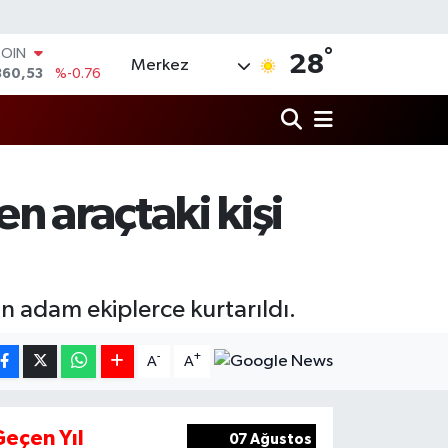
°
COIN
28
Merkez
360,53
%-0.76
LAR
7069
%0.17
RO
0265
%0.01
RLİN
1897
%0.02
 araçtaki kişi
M ALTIN
4.81
%1.44
T100
887
%64
n adam ekiplerce kurtarıldı.
-
+
A
A
Geçen Yıl
07 Ağustos