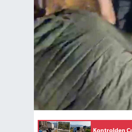
HABERDE İNSAN
İlginç
KÜLTÜR SANAT
MAGAZİN
Oyun
POLİTİKA
RESMİ İLANLAR
SAĞLIK
Kontrolden Çı
Spor