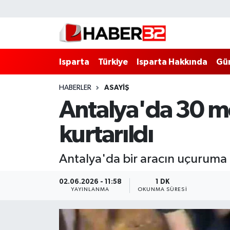
Isparta
Isparta Nöbetçi Eczaneler
Isparta
Türkiye
Isparta Hakkında
Gü
Isparta Hakkında
Isparta Hava Durumu
HABERLER
ASAYİŞ
Esnaf Diyor ki;
Isparta Trafik Yoğunluk Haritası
Antalya'da 30 me
ASAYİŞ
Süper Lig Puan Durumu ve Fikstür
kurtarıldı
BİLİM VE TEKNOLOJİ
Tüm Manşetler
Antalya'da bir aracın uçuruma 
EĞİTİM
Son Dakika Haberleri
02.06.2026 - 11:58
1 DK
YAYINLANMA
OKUNMA SÜRESI
GENEL
Haber Arşivi
Güncel