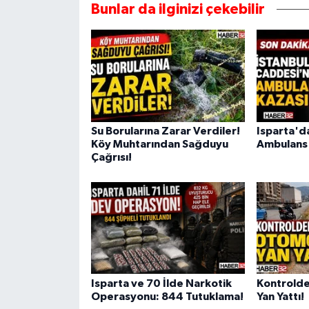
Bunlar da ilginizi çekebilir
Su Borularına Zarar Verdiler!
Isparta'd
Köy Muhtarından Sağduyu
Ambulans
Çağrısı!
Isparta ve 70 İlde Narkotik
Kontrolde
Operasyonu: 844 Tutuklama!
Yan Yattı!