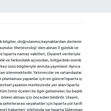
k bilgiler, doğrulanmış kaynaklardan derlenir.
 sunulur. Meteoroloji'den alınan 5 günlük ve
 Isparta namaz vakitleri, Diyanet verileriyle
lik ve farkındalık açısından, bölgedeki sismik
ez üssü bilgileriyle anında yayınlanır. Ayrıca
an izlenmektedir. Yatırımcılar ve vatandaşlar
er planlaması yapanlar için en güncel Isparta iş
. Kentsel yaşamın merkezinde yer alan Isparta
m İzmir ilçeleri ile ilgili gelişmeler, bu başlık
 önlem alması için önceden bildirilir. Ulaşım,
 şehirlerarası seyahatler için Isparta yol tarifi
 hizmet haberleri; eğitimde ise Isparta Süleyman