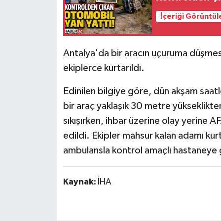
İçeriği Görüntül
Tarihi Yapılarımız
Teknoloji
Antalya'da bir aracın uçuruma düşmes
ekiplerce kurtarıldı.
Türkiye
Edinilen bilgiye göre, dün akşam saatle
Yerel
bir araç yaklaşık 30 metre yükseklik
sıkışırken, ihbar üzerine olay yerine A
İletişim
edildi. Ekipler mahsur kalan adamı kurt
Künye
ambulansla kontrol amaçlı hastaneye 
Kaynak:
İHA