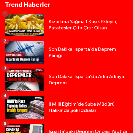
Trend Haberler
1
Kızartma Yağına 1 Kaşık Ekleyin,
Patatesler Çıtır Çıtır Olsun
2
Son Dakika: Isparta’da Deprem
Paniği
3
Son Dakika: Isparta’da Arka Arkaya
Deprem
4
İl Milli Eğitim’de Şube Müdürü
Hakkında Şok İddialar
5
Yığılca'da kardeşler arasındaki silahlı kavgada 
13:00 |
Isparta’daki Deprem Öncesi Yaptığı