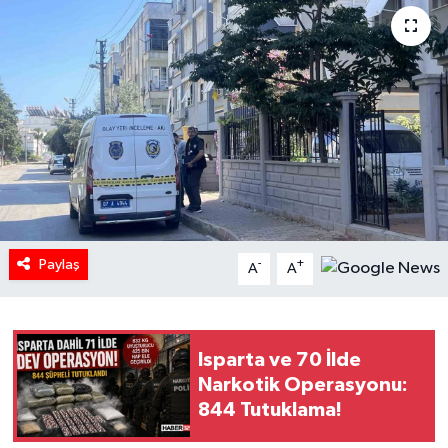
HABERDE İNSAN
İlginç
KÜLTÜR SANAT
MAGAZİN
Oyun
Paylaş
-
+
A
A
POLİTİKA
RESMİ İLANLAR
Isparta ve 70 İlde
Narkotik Operasyonu:
SAĞLIK
844 Tutuklama!
Spor