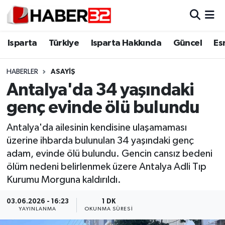
Isparta
Isparta Nöbetçi Eczaneler
Isparta
Türkiye
Isparta Hakkında
Güncel
Es
Isparta Hakkında
Isparta Hava Durumu
HABERLER
ASAYİŞ
Antalya'da 34 yaşındaki
Esnaf Diyor ki;
Isparta Trafik Yoğunluk Haritası
genç evinde ölü bulundu
ASAYİŞ
Süper Lig Puan Durumu ve Fikstür
Antalya'da ailesinin kendisine ulaşamaması
üzerine ihbarda bulunulan 34 yaşındaki genç
BİLİM VE TEKNOLOJİ
Tüm Manşetler
adam, evinde ölü bulundu. Gencin cansız bedeni
ölüm nedeni belirlenmek üzere Antalya Adli Tıp
EĞİTİM
Son Dakika Haberleri
Kurumu Morguna kaldırıldı.
GENEL
Haber Arşivi
03.06.2026 - 16:23
1 DK
YAYINLANMA
OKUNMA SÜRESI
Güncel