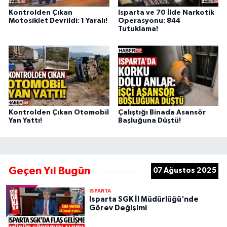
Kontrolden Çıkan
Isparta ve 70 İlde Narkotik
Motosiklet Devrildi: 1 Yaralı!
Operasyonu: 844
Tutuklama!
Kontrolden Çıkan Otomobil
Çalıştığı Binada Asansör
Yan Yattı!
Başluğuna Düştü!
Geçen Yıl Bugün
07 Ağustos 2025
ISPARTA
Isparta SGK İl Müdürlüğü'nde
Görev Değişimi