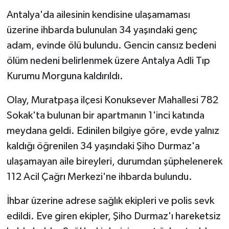
Antalya'da ailesinin kendisine ulaşamaması
Tarihi Yapılarımız
üzerine ihbarda bulunulan 34 yaşındaki genç
adam, evinde ölü bulundu. Gencin cansız bedeni
Teknoloji
ölüm nedeni belirlenmek üzere Antalya Adli Tıp
Kurumu Morguna kaldırıldı.
Türkiye
Olay, Muratpaşa ilçesi Konuksever Mahallesi 782
Yerel
Sokak'ta bulunan bir apartmanın 1'inci katında
İletişim
meydana geldi. Edinilen bilgiye göre, evde yalnız
kaldığı öğrenilen 34 yaşındaki Şiho Durmaz'a
Künye
ulaşamayan aile bireyleri, durumdan şüphelenerek
112 Acil Çağrı Merkezi'ne ihbarda bulundu.
İhbar üzerine adrese sağlık ekipleri ve polis sevk
edildi. Eve giren ekipler, Şiho Durmaz'ı hareketsiz