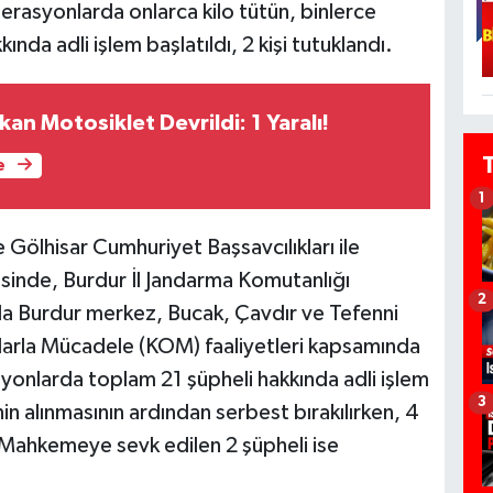
asyonlarda onlarca kilo tütün, binlerce
ında adli işlem başlatıldı, 2 kişi tutuklandı.
an Motosiklet Devrildi: 1 Yaralı!
e
1
 Gölhisar Cumhuriyet Başsavcılıkları ile
sinde, Burdur İl Jandarma Komutanlığı
2
nda Burdur merkez, Bucak, Çavdır ve Tefenni
çlarla Mücadele (KOM) faaliyetleri kapsamında
yonlarda toplam 21 şüpheli hakkında adli işlem
3
nin alınmasının ardından serbest bırakılırken, 4
ı. Mahkemeye sevk edilen 2 şüpheli ise