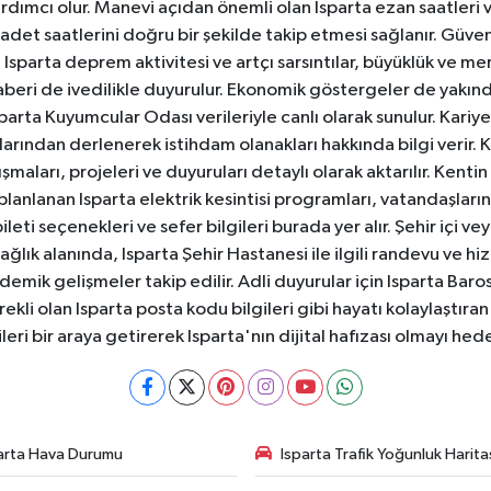
dımcı olur. Manevi açıdan önemli olan Isparta ezan saatleri ve
badet saatlerini doğru bir şekilde takip etmesi sağlanır. Güven
sparta deprem aktivitesi ve artçı sarsıntılar, büyüklük ve merk
aberi de ivedilikle duyurulur. Ekonomik göstergeler de yakınd
 Isparta Kuyumcular Odası verileriyle canlı olarak sunulur. Kariy
anlarından derlenerek istihdam olanakları hakkında bilgi verir
aları, projeleri ve duyuruları detaylı olarak aktarılır. Kentin tü
 planlanan Isparta elektrik kesintisi programları, vatandaşların
ti seçenekleri ve sefer bilgileri burada yer alır. Şehir içi veya
 Sağlık alanında, Isparta Şehir Hastanesi ile ilgili randevu ve
ademik gelişmeler takip edilir. Adli duyurular için Isparta Bar
ekli olan Isparta posta kodu bilgileri gibi hayatı kolaylaştıra
ileri bir araya getirerek Isparta'nın dijital hafızası olmayı hede
arta Hava Durumu
Isparta Trafik Yoğunluk Harita