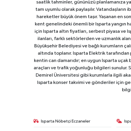
saatlik tahminler, gününüzü planlamanıza yar
tam uyumlu olarak paylaşılır. Vatandaşların i
hareketler büyük önem taşır. Yaşanan en son I
kent genelindeki önemli bir Isparta yangın h
için Isparta altın fiyatları, serbest piyasa ve
ilanları, farklı sektörlerden ve uzmanlık al
Büyükşehir Belediyesi ve bağlı kurumların çalışm
altında toplanır. Isparta Elektrik tarafından
kentin can damarıdır; en uygun Isparta uçak bile
araçları ve trafik yoğunluğu bilgileri sunulur.
Demirel Üniversitesi gibi kurumlarla ilgili ak
Isparta konser takvimi ve gönderiler için ger
bilg
Isparta Nöbetçi Eczaneler
Isp