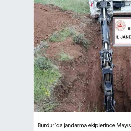
HABERDE İNSAN
İlginç
KÜLTÜR SANAT
MAGAZİN
Oyun
POLİTİKA
RESMİ İLANLAR
SAĞLIK
Burdur'da jandarma ekiplerince Mayıs 
Spor