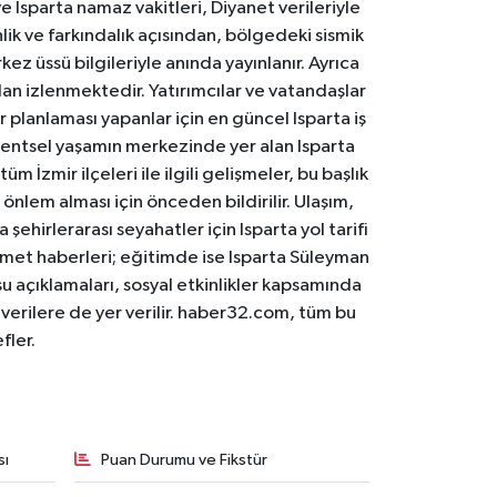
 Isparta namaz vakitleri, Diyanet verileriyle
lik ve farkındalık açısından, bölgedeki sismik
ez üssü bilgileriyle anında yayınlanır. Ayrıca
an izlenmektedir. Yatırımcılar ve vatandaşlar
er planlaması yapanlar için en güncel Isparta iş
. Kentsel yaşamın merkezinde yer alan Isparta
m İzmir ilçeleri ile ilgili gelişmeler, bu başlık
 önlem alması için önceden bildirilir. Ulaşım,
 şehirlerarası seyahatler için Isparta yol tarifi
 hizmet haberleri; eğitimde ise Isparta Süleyman
osu açıklamaları, sosyal etkinlikler kapsamında
n verilere de yer verilir. haber32.com, tüm bu
fler.
sı
Puan Durumu ve Fikstür