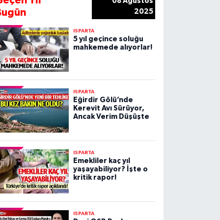
Geçen Yıl
08 Ağustos
Bugün
2025
ISPARTA
5 yıl geçince soluğu
mahkemede alıyorlar!
ISPARTA
Eğirdir Gölü’nde
Kerevit Avı Sürüyor,
Ancak Verim Düşüşte
ISPARTA
Emekliler kaç yıl
yaşayabiliyor? İşte o
kritik rapor!
ISPARTA