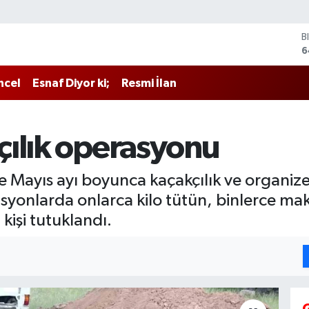
B
6
D
4
ncel
Esnaf Diyor ki;
Resmi İlan
E
5
S
6
çılık operasyonu
G
6
B
 Mayıs ayı boyunca kaçakçılık ve organiz
1
nlarda onlarca kilo tütün, binlerce makar
 kişi tutuklandı.