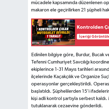
mücadele kapsamında düzenlenen oper
makaron ele geçirilirken 21 şüpheli hakk
Tarihi Yapılarımız
Teknoloji
Kontrolden Çık
Türkiye
İçeriği Görüntül
Yerel
Edinilen bilgiye göre, Burdur, Bucak ve
İletişim
Tefenni Cumhuriyet Savcılığı koordine
ekiplerince 1-31 Mayıs tarihleri arası
Künye
ilçelerinde Kaçakçılık ve Organize Su
operasyonlar gerçekleştirildi. Operas
başlatıldı. Şüphelilerden 15'i ifadeleri
kişi adli kontrol şartıyla serbest kald
tutuklanarak cezaevine gönderildi.