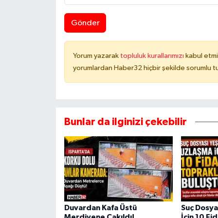
Gönder
Yorum yazarak
topluluk kurallarımızı
kabul etmi
yorumlardan Haber32 hiçbir şekilde sorumlu t
Bunlar da ilginizi çekebilir
Duvardan Kafa Üstü
Suç Dosya
Merdivene Çakıldı!
İçin 10 Fi