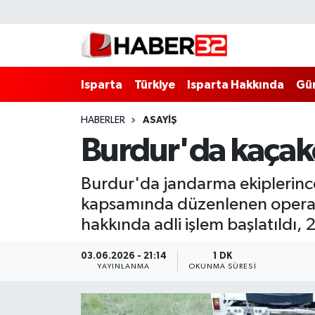
Isparta
Isparta Nöbetçi Eczaneler
Isparta
Türkiye
Isparta Hakkında
Gü
Isparta Hakkında
Isparta Hava Durumu
HABERLER
ASAYİŞ
Esnaf Diyor ki;
Isparta Trafik Yoğunluk Haritası
Burdur'da kaçak
ASAYİŞ
Süper Lig Puan Durumu ve Fikstür
Burdur'da jandarma ekiplerince
BİLİM VE TEKNOLOJİ
Tüm Manşetler
kapsamında düzenlenen operasyo
hakkında adli işlem başlatıldı, 2
EĞİTİM
Son Dakika Haberleri
03.06.2026 - 21:14
1 DK
GENEL
Haber Arşivi
YAYINLANMA
OKUNMA SÜRESI
Güncel