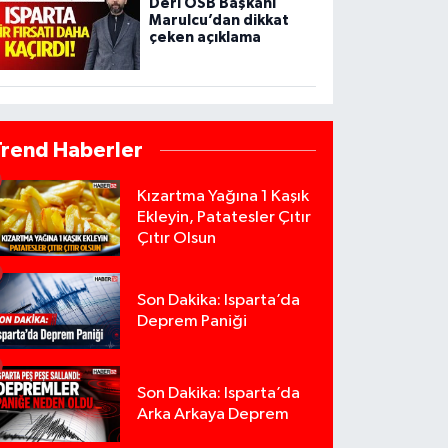
Deri OSB Başkanı
Marulcu’dan dikkat
çeken açıklama
Trend Haberler
Kızartma Yağına 1 Kaşık
Ekleyin, Patatesler Çıtır
Çıtır Olsun
Son Dakika: Isparta’da
Deprem Paniği
Son Dakika: Isparta’da
Arka Arkaya Deprem