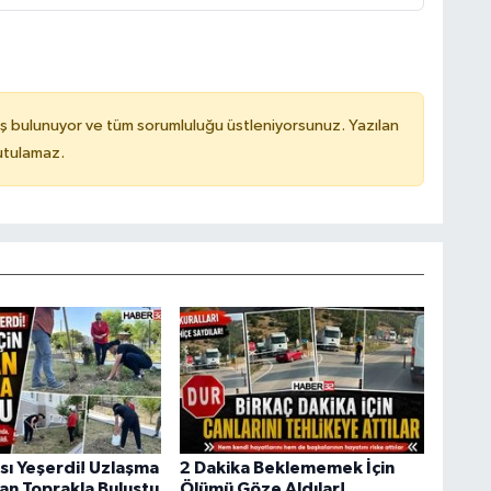
ş bulunuyor ve tüm sorumluluğu üstleniyorsunuz. Yazılan
utulamaz.
sı Yeşerdi! Uzlaşma
2 Dakika Beklememek İçin
dan Toprakla Buluştu
Ölümü Göze Aldılar!