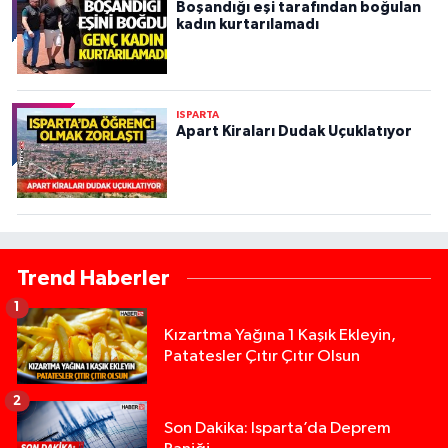
Boşandığı eşi tarafından boğulan
kadın kurtarılamadı
ISPARTA
Apart Kiraları Dudak Uçuklatıyor
Trend Haberler
1
Kızartma Yağına 1 Kaşık Ekleyin,
Patatesler Çıtır Çıtır Olsun
2
Son Dakika: Isparta’da Deprem