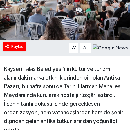
HABERDE İNSAN
İlginç
KÜLTÜR SANAT
Paylaş
-
+
A
A
MAGAZİN
Kayseri Talas Belediyesi’nin kültür ve turizm
Oyun
alanındaki marka etkinliklerinden biri olan Antika
POLİTİKA
Pazarı, bu hafta sonu da Tarihi Harman Mahallesi
Meydanı’nda kurularak nostalji rüzgârı estirdi.
RESMİ İLANLAR
İlçenin tarihi dokusu içinde gerçekleşen
organizasyon, hem vatandaşlardan hem de şehir
SAĞLIK
dışından gelen antika tutkunlarından yoğun ilgi
Spor