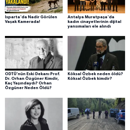
Isparta'da Nadir Görülen
Antalya Muratpaşa'da
Vaşak Kamerada!
kadın cinayetlerinin dijital
yansımaları ele alındı
ODTÜ’nün Eski Dekanı Prof.
Köksal Özbek neden öldü?
Dr. Orhan Özgüner Kimdir,
Köksal Özbek kimdir?
Kaç Yaşındaydı? Orhan
Özgüner Neden Öldü?