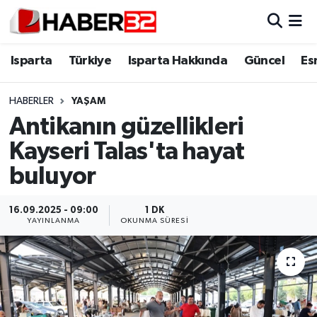
Isparta
Isparta Nöbetçi Eczaneler
Isparta
Türkiye
Isparta Hakkında
Güncel
Es
Isparta Hakkında
Isparta Hava Durumu
HABERLER
YAŞAM
Antikanın güzellikleri
Esnaf Diyor ki;
Isparta Trafik Yoğunluk Haritası
Kayseri Talas'ta hayat
ASAYİŞ
Süper Lig Puan Durumu ve Fikstür
buluyor
BİLİM VE TEKNOLOJİ
Tüm Manşetler
16.09.2025 - 09:00
1 DK
YAYINLANMA
OKUNMA SÜRESI
EĞİTİM
Son Dakika Haberleri
GENEL
Haber Arşivi
Güncel