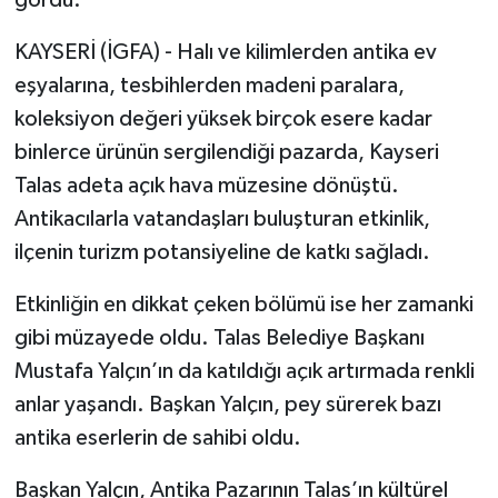
gördü.
KAYSERİ (İGFA) - Halı ve kilimlerden antika ev
Tarihi Yapılarımız
eşyalarına, tesbihlerden madeni paralara,
Teknoloji
koleksiyon değeri yüksek birçok esere kadar
binlerce ürünün sergilendiği pazarda, Kayseri
Türkiye
Talas adeta açık hava müzesine dönüştü.
Antikacılarla vatandaşları buluşturan etkinlik,
Yerel
ilçenin turizm potansiyeline de katkı sağladı.
İletişim
Etkinliğin en dikkat çeken bölümü ise her zamanki
Künye
gibi müzayede oldu. Talas Belediye Başkanı
Mustafa Yalçın’ın da katıldığı açık artırmada renkli
anlar yaşandı. Başkan Yalçın, pey sürerek bazı
antika eserlerin de sahibi oldu.
Başkan Yalçın, Antika Pazarının Talas’ın kültürel