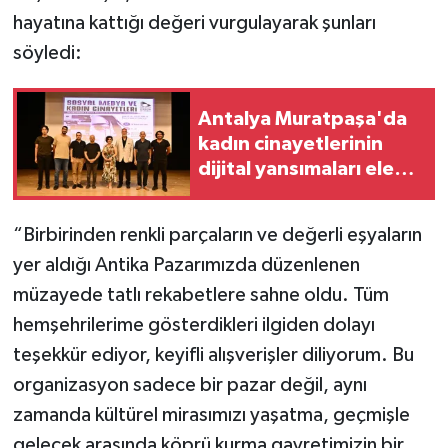
hayatına kattığı değeri vurgulayarak şunları
söyledi:
Antalya Muratpaşa'da
kadın cinayetlerinin
dijital yansımaları ele
alındı
“Birbirinden renkli parçaların ve değerli eşyaların
yer aldığı Antika Pazarımızda düzenlenen
müzayede tatlı rekabetlere sahne oldu. Tüm
hemşehrilerime gösterdikleri ilgiden dolayı
teşekkür ediyor, keyifli alışverişler diliyorum. Bu
organizasyon sadece bir pazar değil, aynı
zamanda kültürel mirasımızı yaşatma, geçmişle
gelecek arasında köprü kurma gayretimizin bir