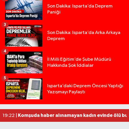
Son Dakika: Isparta’da Deprem
Paniği
3
Son Dakika: Isparta’da Arka Arkaya
Deprem
4
İl Milli Eğitim’de Şube Müdürü
Hakkında Şok İddialar
5
Yığılca'da kardeşler arasındaki silahlı kavgada 
13:00 |
Isparta’daki Deprem Öncesi Yaptığı
Yazışmayı Paylaştı
Tur teknesi çalışanlarının birbirine girdiği kavga
12:48 |
MOTOSİKLETLE ÇARPIŞAN OTOMOBİL GÜL HEYKE
02:26 |
Alzheimer Hastası Adamdan Saatlerdir Haber A
20:12 |
Komşuda haber alınamayan kadın evinde ölü bu
19:22 |