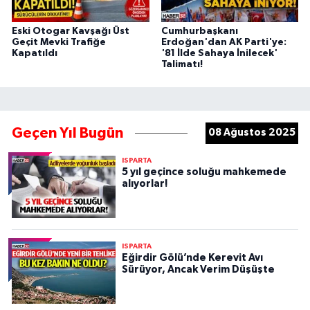
Eski Otogar Kavşağı Üst
Cumhurbaşkanı
Geçit Mevki Trafiğe
Erdoğan'dan AK Parti'ye:
Kapatıldı
'81 İlde Sahaya İnilecek'
Talimatı!
Geçen Yıl Bugün
08 Ağustos 2025
ISPARTA
5 yıl geçince soluğu mahkemede
alıyorlar!
ISPARTA
Eğirdir Gölü’nde Kerevit Avı
Sürüyor, Ancak Verim Düşüşte