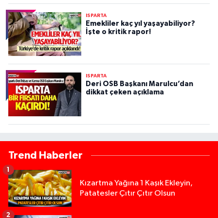
ISPARTA
Emekliler kaç yıl yaşayabiliyor?
İşte o kritik rapor!
ISPARTA
Deri OSB Başkanı Marulcu’dan
dikkat çeken açıklama
Trend Haberler
1
Kızartma Yağına 1 Kaşık Ekleyin,
Patatesler Çıtır Çıtır Olsun
2