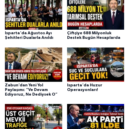
Isparta'da Ağustos Ayı
Çiftçiye 688 Milyonluk
Şehitleri Dualarla Anıldı
Destek Bugün Hesaplarda
Zabun’dan Yeni Yol
Isparta'da Huzur
Paylaşımı: “Ve Devam
Operasyonları!
Ediyoruz, Ne Dediysek O”