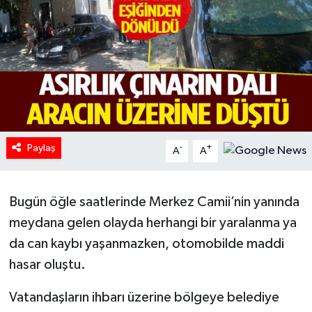
HABERDE İNSAN
İlginç
KÜLTÜR SANAT
MAGAZİN
Paylaş
-
+
A
A
Oyun
Bugün öğle saatlerinde Merkez Camii’nin yanında
POLİTİKA
meydana gelen olayda herhangi bir yaralanma ya
RESMİ İLANLAR
da can kaybı yaşanmazken, otomobilde maddi
hasar oluştu.
SAĞLIK
Vatandaşların ihbarı üzerine bölgeye belediye
Spor