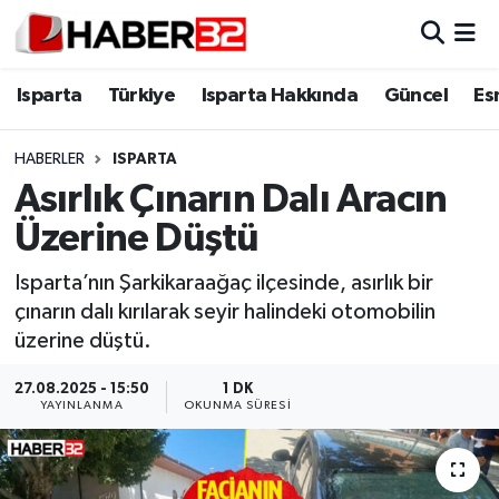
Isparta
Isparta Nöbetçi Eczaneler
Isparta
Türkiye
Isparta Hakkında
Güncel
Es
Isparta Hakkında
Isparta Hava Durumu
HABERLER
ISPARTA
Asırlık Çınarın Dalı Aracın
Esnaf Diyor ki;
Isparta Trafik Yoğunluk Haritası
Üzerine Düştü
ASAYİŞ
Süper Lig Puan Durumu ve Fikstür
Isparta’nın Şarkikaraağaç ilçesinde, asırlık bir
çınarın dalı kırılarak seyir halindeki otomobilin
BİLİM VE TEKNOLOJİ
Tüm Manşetler
üzerine düştü.
EĞİTİM
Son Dakika Haberleri
27.08.2025 - 15:50
1 DK
YAYINLANMA
OKUNMA SÜRESI
GENEL
Haber Arşivi
Güncel