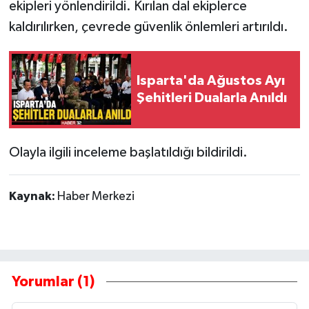
ekipleri yönlendirildi. Kırılan dal ekiplerce
kaldırılırken, çevrede güvenlik önlemleri artırıldı.
Tarihi Yapılarımız
Teknoloji
Isparta'da Ağustos Ayı
Şehitleri Dualarla Anıldı
Türkiye
Yerel
Olayla ilgili inceleme başlatıldığı bildirildi.
İletişim
Kaynak:
Haber Merkezi
Künye
Yorumlar (1)