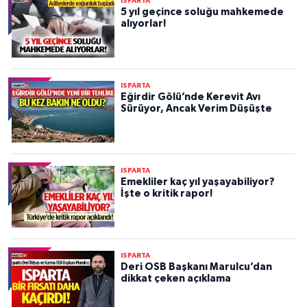
ISPARTA
5 yıl geçince soluğu mahkemede
alıyorlar!
ISPARTA
Eğirdir Gölü’nde Kerevit Avı
Sürüyor, Ancak Verim Düşüşte
ISPARTA
Emekliler kaç yıl yaşayabiliyor?
İşte o kritik rapor!
ISPARTA
Deri OSB Başkanı Marulcu’dan
dikkat çeken açıklama