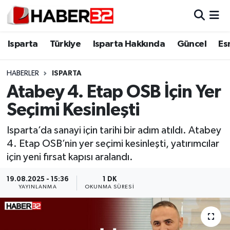
Isparta
Isparta Nöbetçi Eczaneler
Isparta
Türkiye
Isparta Hakkında
Güncel
Es
Isparta Hakkında
Isparta Hava Durumu
HABERLER
ISPARTA
Atabey 4. Etap OSB İçin Yer
Esnaf Diyor ki;
Isparta Trafik Yoğunluk Haritası
Seçimi Kesinleşti
ASAYİŞ
Süper Lig Puan Durumu ve Fikstür
Isparta’da sanayi için tarihi bir adım atıldı. Atabey
4. Etap OSB’nin yer seçimi kesinleşti, yatırımcılar
BİLİM VE TEKNOLOJİ
Tüm Manşetler
için yeni fırsat kapısı aralandı.
EĞİTİM
Son Dakika Haberleri
19.08.2025 - 15:36
1 DK
YAYINLANMA
OKUNMA SÜRESI
GENEL
Haber Arşivi
Güncel