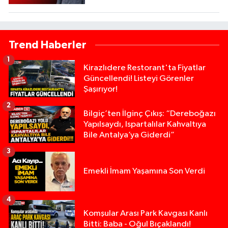
Trend Haberler
1
Kirazlıdere Restorant'ta Fiyatlar
Güncellendi! Listeyi Görenler
Şaşırıyor!
2
Bilgiç’ten İlginç Çıkış: “Dereboğazı
Yapılsaydı, Ispartalılar Kahvaltıya
Bile Antalya’ya Giderdi”
3
Emekli İmam Yaşamına Son Verdi
4
Komşular Arası Park Kavgası Kanlı
Bitti: Baba - Oğul Bıçaklandı!