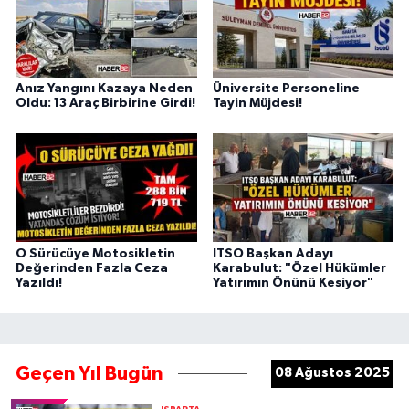
Anız Yangını Kazaya Neden
Üniversite Personeline
Oldu: 13 Araç Birbirine Girdi!
Tayin Müjdesi!
O Sürücüye Motosikletin
ITSO Başkan Adayı
Değerinden Fazla Ceza
Karabulut: "Özel Hükümler
Yazıldı!
Yatırımın Önünü Kesiyor"
Geçen Yıl Bugün
08 Ağustos 2025