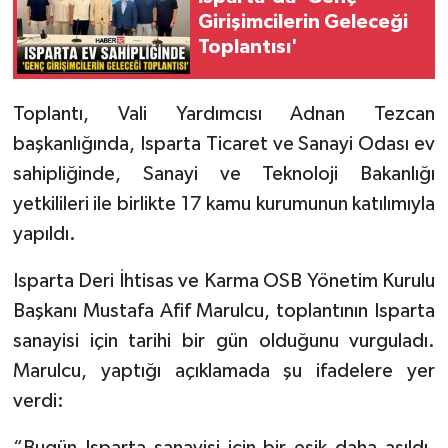
Girişimcilerin Geleceği
Toplantısı'
Tarihi Yapılarımız
Teknoloji
Toplantı, Vali Yardımcısı Adnan Tezcan
başkanlığında, Isparta Ticaret ve Sanayi Odası ev
Türkiye
sahipliğinde, Sanayi ve Teknoloji Bakanlığı
Yerel
yetkilileri ile birlikte 17 kamu kurumunun katılımıyla
yapıldı.
İletişim
Isparta Deri İhtisas ve Karma OSB Yönetim Kurulu
Künye
Başkanı Mustafa Afif Marulcu, toplantının Isparta
sanayisi için tarihi bir gün olduğunu vurguladı.
Marulcu, yaptığı açıklamada şu ifadelere yer
verdi:
“Bugün Isparta sanayisi için bir eşik daha aşıldı.