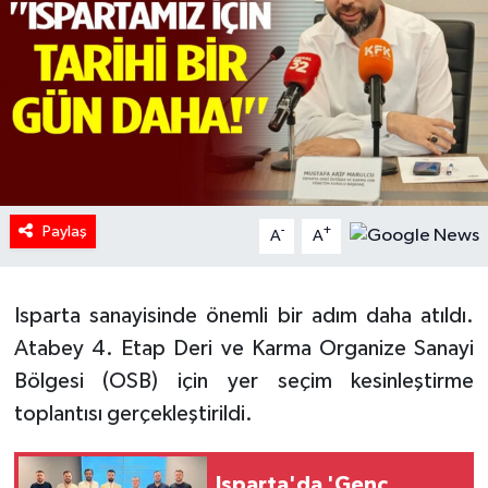
HABERDE İNSAN
İlginç
KÜLTÜR SANAT
MAGAZİN
Paylaş
-
+
A
A
Oyun
Isparta sanayisinde önemli bir adım daha atıldı.
POLİTİKA
Atabey 4. Etap Deri ve Karma Organize Sanayi
RESMİ İLANLAR
Bölgesi (OSB) için yer seçim kesinleştirme
toplantısı gerçekleştirildi.
SAĞLIK
Spor
Isparta'da 'Genç