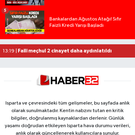
5
Isparta’da Silah Operasyonu: 165 Tabanca Ele Ge
19:36 |
Bankalardan Ağustos Atağı! Sıfır
Faizli Kredi Yarışı Başladı
Anız Yangını Kazaya Neden Oldu: 13 Araç Birbirin
17:18 |
Alevlere Teslim Olan Gecekondu Kullanılamaz H
17:08 |
Yolcu Otobüsüyle Minibüsün Çarpıştığı Kaza K
13:46 |
Faili meçhul 2 cinayet daha aydınlatıldı
13:19 |
Isparta ve çevresindeki tüm gelişmeler, bu sayfada anlık
olarak sunulmaktadır. Kentin nabzını tutan en kritik
bilgiler, doğrulanmış kaynaklardan derlenir. Günlük
yaşamı doğrudan etkileyen Isparta hava durumu verileri,
anlık olarak güncellenerek kullanıcılara sunulur.