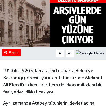
HABERDE İNSAN
İlginç
KÜLTÜR SANAT
MAGAZİN
Paylaş
-
+
A
A
Oyun
POLİTİKA
1923 ile 1926 yılları arasında Isparta Belediye
Başkanlığı görevini yürüten Tütüncüzade Mehmet
RESMİ İLANLAR
Ali Efendi’nin hem idari hem de ekonomik alandaki
faaliyetleri dikkat çekiyor.
SAĞLIK
Aynı zamanda Atabey tütünlerini devlet adına
Spor