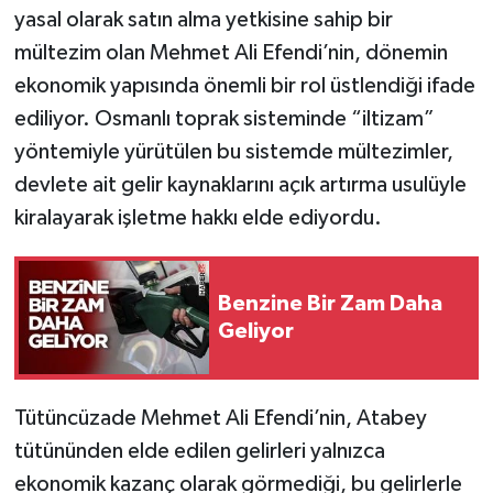
yasal olarak satın alma yetkisine sahip bir
mültezim olan Mehmet Ali Efendi’nin, dönemin
Tarihi Yapılarımız
ekonomik yapısında önemli bir rol üstlendiği ifade
Teknoloji
ediliyor. Osmanlı toprak sisteminde “iltizam”
yöntemiyle yürütülen bu sistemde mültezimler,
Türkiye
devlete ait gelir kaynaklarını açık artırma usulüyle
kiralayarak işletme hakkı elde ediyordu.
Yerel
İletişim
Benzine Bir Zam Daha
Geliyor
Künye
Tütüncüzade Mehmet Ali Efendi’nin, Atabey
tütününden elde edilen gelirleri yalnızca
ekonomik kazanç olarak görmediği, bu gelirlerle