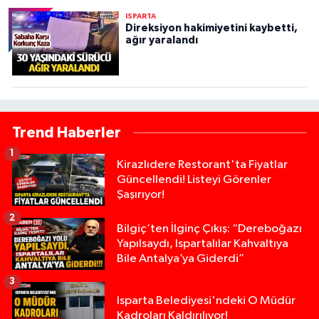
ISPARTA
Direksiyon hakimiyetini kaybetti,
ağır yaralandı
Trend Haberler
1
Kirazlıdere Restorant'ta Fiyatlar
Güncellendi! Listeyi Görenler
Şaşırıyor!
2
Bilgiç’ten İlginç Çıkış: “Dereboğazı
Yapılsaydı, Ispartalılar Kahvaltıya
Bile Antalya’ya Giderdi”
3
Isparta Belediyesi'ndeki O Müdür
Kadroları Kaldırılıyor!