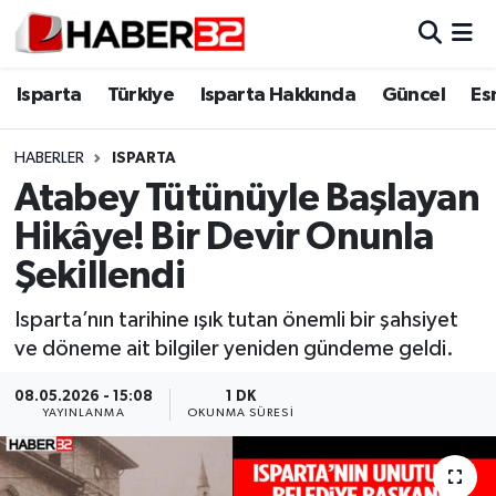
Isparta
Isparta Nöbetçi Eczaneler
Isparta
Türkiye
Isparta Hakkında
Güncel
Es
Isparta Hakkında
Isparta Hava Durumu
HABERLER
ISPARTA
Atabey Tütünüyle Başlayan
Esnaf Diyor ki;
Isparta Trafik Yoğunluk Haritası
Hikâye! Bir Devir Onunla
ASAYİŞ
Süper Lig Puan Durumu ve Fikstür
Şekillendi
BİLİM VE TEKNOLOJİ
Tüm Manşetler
Isparta’nın tarihine ışık tutan önemli bir şahsiyet
ve döneme ait bilgiler yeniden gündeme geldi.
EĞİTİM
Son Dakika Haberleri
08.05.2026 - 15:08
1 DK
YAYINLANMA
OKUNMA SÜRESI
GENEL
Haber Arşivi
Güncel