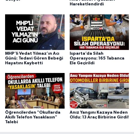
Hareketlendirdi
MHP’li Vedat Yılmaz’ın Acı
Isparta’da Silah
Günü: Tedavi Gören Bebeği
Operasyonu: 165 Tabanca
Hayatını Kaybetti
Ele Geçirildi
Öğrencilerden "Okullarda
Anız Yangını Kazaya Neden
Akıllı Telefon Yasaklasın"
Oldu: 13 Araç Birbirine Girdi!
Talebi