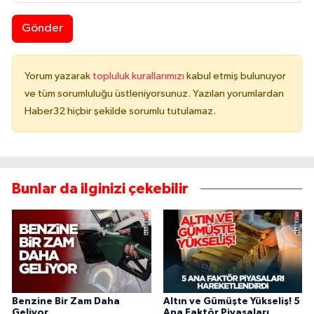
Gönder
Yorum yazarak
topluluk kurallarımızı
kabul etmiş bulunuyor
ve tüm sorumluluğu üstleniyorsunuz. Yazılan yorumlardan
Haber32 hiçbir şekilde sorumlu tutulamaz.
Bunlar da ilginizi çekebilir
Benzine Bir Zam Daha
Altın ve Gümüşte Yükseliş! 5
Geliyor
Ana Faktör Piyasaları