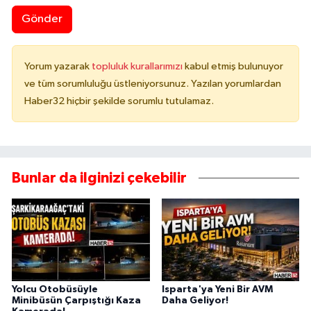
Gönder
Yorum yazarak
topluluk kurallarımızı
kabul etmiş bulunuyor
ve tüm sorumluluğu üstleniyorsunuz. Yazılan yorumlardan
Haber32 hiçbir şekilde sorumlu tutulamaz.
Bunlar da ilginizi çekebilir
Yolcu Otobüsüyle
Isparta'ya Yeni Bir AVM
Minibüsün Çarpıştığı Kaza
Daha Geliyor!