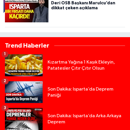
Deri OSB Başkanı Marulcu’dan
dikkat çeken açıklama
Trend Haberler
1
Kızartma Yağına 1 Kaşık Ekleyin,
Patatesler Çıtır Çıtır Olsun
2
Son Dakika: Isparta’da Deprem
Paniği
3
Son Dakika: Isparta’da Arka Arkaya
Deprem