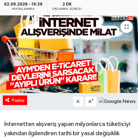
02.06.2026 - 19:39
2 DK
YAYINLANMA
OKUNMA SÜRESI
HABERDE İNSAN
İlginç
KÜLTÜR SANAT
MAGAZİN
Oyun
POLİTİKA
Paylaş
-
+
A
A
RESMİ İLANLAR
SAĞLIK
İnternetten alışveriş yapan milyonlarca tüketiciyi
yakından ilgilendiren tarihi bir yasal değişiklik
Spor