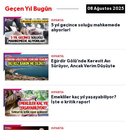
Geçen Yıl Bugün
08 Ağustos 2025
ISPARTA
5 yıl geçince soluğu mahkemede
alıyorlar!
ISPARTA
Eğirdir Gölü’nde Kerevit Avı
Sürüyor, Ancak Verim Düşüşte
ISPARTA
Emekliler kaç yıl yaşayabiliyor?
İşte o kritik rapor!
ISPARTA