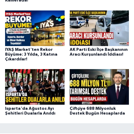
Kamerada!
IYAŞ Market'ten Rekor
AK Parti Eski İlçe Başkanının
Büyüme: 3 Yılda, 3 Katına
Aracı Kurşunlandı İddiası!
Çıkardılar!
Isparta'da Ağustos Ayı
Çiftçiye 688 Milyonluk
Şehitleri Dualarla Anıldı
Destek Bugün Hesaplarda