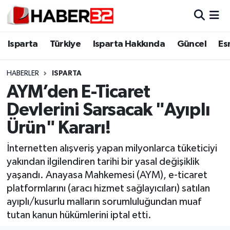
Isparta
Isparta Nöbetçi Eczaneler
Isparta
Türkiye
Isparta Hakkında
Güncel
Es
Isparta Hakkında
Isparta Hava Durumu
HABERLER
ISPARTA
AYM’den E-Ticaret
Esnaf Diyor ki;
Isparta Trafik Yoğunluk Haritası
Devlerini Sarsacak "Ayıplı
ASAYİŞ
Süper Lig Puan Durumu ve Fikstür
Ürün" Kararı!
BİLİM VE TEKNOLOJİ
Tüm Manşetler
İnternetten alışveriş yapan milyonlarca tüketiciyi
yakından ilgilendiren tarihi bir yasal değişiklik
EĞİTİM
Son Dakika Haberleri
yaşandı. Anayasa Mahkemesi (AYM), e-ticaret
platformlarını (aracı hizmet sağlayıcıları) satılan
GENEL
Haber Arşivi
ayıplı/kusurlu malların sorumluluğundan muaf
tutan kanun hükümlerini iptal etti.
Güncel