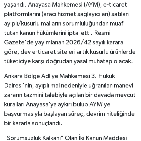
yaşandı. Anayasa Mahkemesi (AYM), e-ticaret
platformlarını (aracı hizmet sağlayıcıları) satılan
Tarihi Yapılarımız
ayıplı/kusurlu malların sorumluluğundan muaf
Teknoloji
tutan kanun hükümlerini iptal etti. Resmi
Gazete'de yayımlanan 2026/42 sayılı karara
Türkiye
göre, dev e-ticaret siteleri artık kusurlu ürünlerde
tüketiciye karşı doğrudan yasal muhatap olacak.
Yerel
Ankara Bölge Adliye Mahkemesi 3. Hukuk
İletişim
Dairesi'nin, ayıplı mal nedeniyle uğranılan manevi
zararın tazmini talebiyle açılan bir davada mevcut
Künye
kuralları Anayasa'ya aykırı bulup AYM'ye
başvurmasıyla başlayan süreç, devrim niteliğinde
bir kararla sonuçlandı.
"Sorumsuzluk Kalkanı" Olan İki Kanun Maddesi